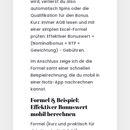
wird, verlierst du also
automatisch Spins oder die
Qualifikation für den Bonus.
Kurz: immer AGB lesen und mit
einer simplen Excel-Formel
prüfen: Effektiver Bonuswert =
(Nominalbonus × RTP ×
Gewichtung) − Gebühren.
Im Anschluss zeige ich dir die
Formel samt einer schnellen
Beispielrechnung, die du mobil in
einer Notiz-App nachrechnen
kannst.
Formel & Beispiel:
Effektiver Bonuswert
mobil berechnen
Formel (kurz und praktisch für