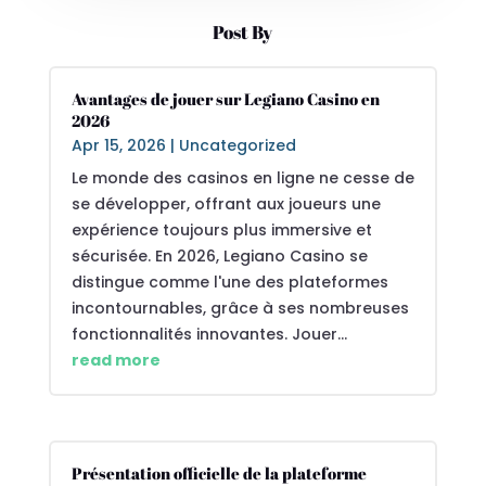
Post By
Avantages de jouer sur Legiano Casino en
2026
Apr 15, 2026
|
Uncategorized
Le monde des casinos en ligne ne cesse de
se développer, offrant aux joueurs une
expérience toujours plus immersive et
sécurisée. En 2026, Legiano Casino se
distingue comme l'une des plateformes
incontournables, grâce à ses nombreuses
fonctionnalités innovantes. Jouer...
read more
Présentation officielle de la plateforme