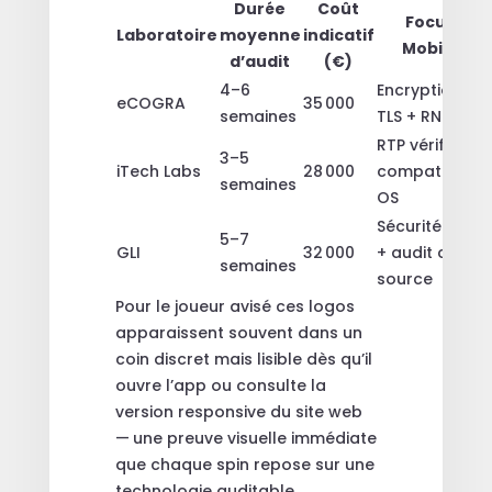
Durée
Coût
Focus
Laboratoire
moyenne
indicatif
Mobile
d’audit
(€)
4–6
Encryption
eCOGRA
35 000
semaines
TLS + RNG
RTP vérifié +
3–5
iTech Labs
28 000
compatibilité
semaines
OS
Sécurité API
5–7
GLI
32 000
+ audit code
semaines
source
Pour le joueur avisé ces logos
apparaissent souvent dans un
coin discret mais lisible dès qu’il
ouvre l’app ou consulte la
version responsive du site web
— une preuve visuelle immédiate
que chaque spin repose sur une
technologie auditable.