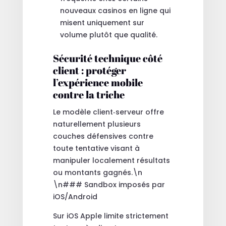
nouveaux casinos en ligne qui
misent uniquement sur
volume plutôt que qualité.
Sécurité technique côté
client : protéger
l’expérience mobile
contre la triche
Le modèle client‑serveur offre
naturellement plusieurs
couches défensives contre
toute tentative visant à
manipuler localement résultats
ou montants gagnés.\n
\n### Sandbox imposés par
iOS/Android
Sur iOS Apple limite strictement