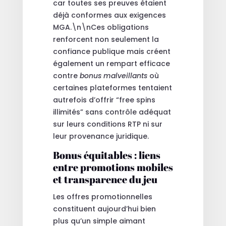
car toutes ses preuves étaient
déjà conformes aux exigences
MGA.\n\nCes obligations
renforcent non seulement la
confiance publique mais créent
également un rempart efficace
contre
bonus malveillants
où
certaines plateformes tentaient
autrefois d’offrir “free spins
illimités” sans contrôle adéquat
sur leurs conditions RTP ni sur
leur provenance juridique.
Bonus équitables : liens
entre promotions mobiles
et transparence du jeu
Les offres promotionnelles
constituent aujourd’hui bien
plus qu’un simple aimant