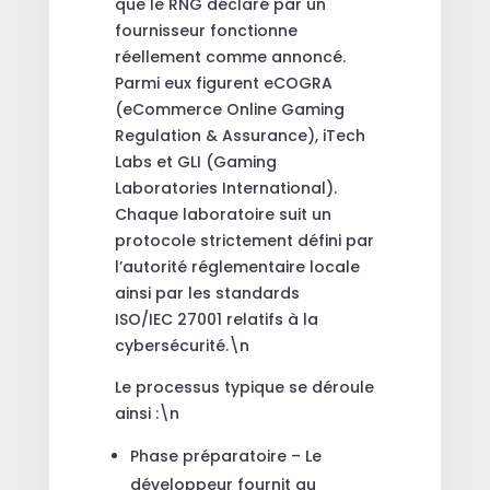
que le RNG déclaré par un
fournisseur fonctionne
réellement comme annoncé.
Parmi eux figurent eCOGRA
(eCommerce Online Gaming
Regulation & Assurance), iTech
Labs et GLI (Gaming
Laboratories International).
Chaque laboratoire suit un
protocole strictement défini par
l’autorité réglementaire locale
ainsi par les standards
ISO/IEC 27001 relatifs à la
cybersécurité.\n
Le processus typique se déroule
ainsi :\n
Phase préparatoire – Le
développeur fournit au