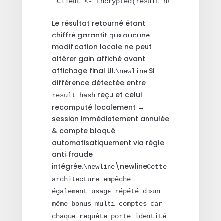
Le résultat retourné étant
chiffré garantit qu« aucune
modification locale ne peut
altérer gain affiché avant
affichage final UI.
Si
\newline
différence détectée entre
reçu et celui
result_hash
recomputé localement →
session immédiatement annulée
& compte bloqué
automatisatiquement via règle
anti‐fraude
intégrée.
\newline
\newline
Cette
architecture empêche
également usage répété d »un
même bonus multi‐comptes car
chaque requête porte identité