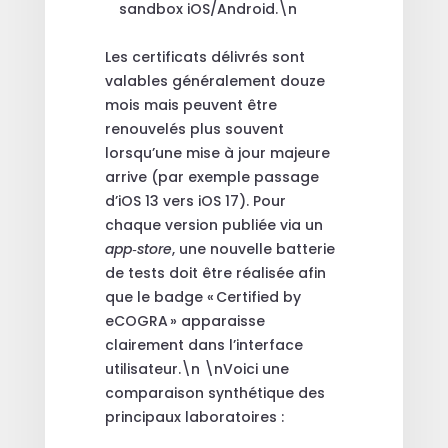
sandbox iOS/Android.\n
Les certificats délivrés sont
valables généralement douze
mois mais peuvent être
renouvelés plus souvent
lorsqu’une mise à jour majeure
arrive (par exemple passage
d’iOS 13 vers iOS 17). Pour
chaque version publiée via un
app‑store
, une nouvelle batterie
de tests doit être réalisée afin
que le badge « Certified by
eCOGRA » apparaisse
clairement dans l’interface
utilisateur.\n \nVoici une
comparaison synthétique des
principaux laboratoires :