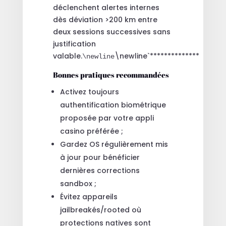
déclenchent alertes internes
dès déviation >200 km entre
deux sessions successives sans
justification
valable.
\newline`**************
\newline
Bonnes pratiques recommandées
Activez toujours
authentification biométrique
proposée par votre appli
casino préférée ;
Gardez OS régulièrement mis
à jour pour bénéficier
dernières corrections
sandbox ;
Évitez appareils
jailbreakés/rooted où
protections natives sont