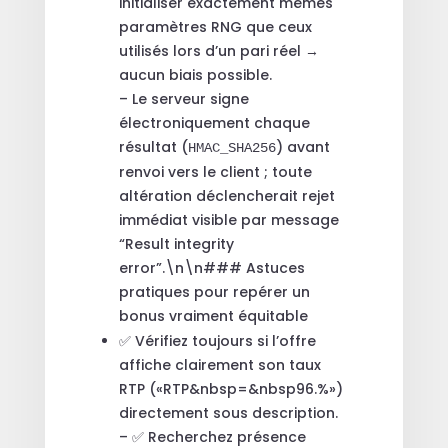
initialiser exactement mêmes
paramètres RNG que ceux
utilisés lors d’un pari réel →
aucun biais possible.
– Le serveur signe
électroniquement chaque
résultat (
) avant
HMAC_SHA256
renvoi vers le client ; toute
altération déclencherait rejet
immédiat visible par message
“Result integrity
error”.\n\n### Astuces
pratiques pour repérer un
bonus vraiment équitable
✅ Vérifiez toujours si l’offre
affiche clairement son taux
RTP («​RTP&nbsp=&nbsp96.%​»)
directement sous description.
– ✅ Recherchez présence