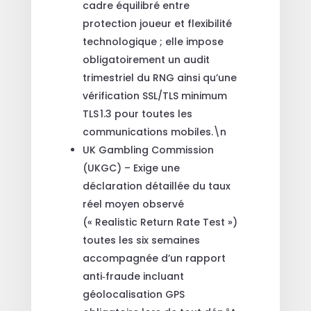
cadre équilibré entre
protection joueur et flexibilité
technologique ; elle impose
obligatoirement un audit
trimestriel du RNG ainsi qu’une
vérification SSL/TLS minimum
TLS 1.3 pour toutes les
communications mobiles.\n
UK Gambling Commission
(UKGC) – Exige une
déclaration détaillée du taux
réel moyen observé
(« Realistic Return Rate Test »)
toutes les six semaines
accompagnée d’un rapport
anti‑fraude incluant
géolocalisation GPS