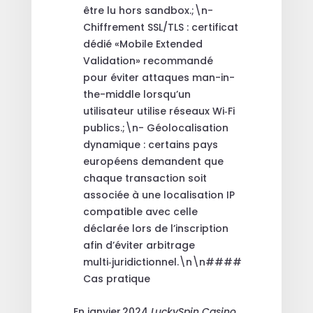
être lu hors sandbox.;\n-
Chiffrement SSL/TLS : certificat
dédié «​Mobile Extended
Validation​» recommandé
pour éviter attaques man-in-
the-middle lorsqu’un
utilisateur utilise réseaux Wi‑Fi
publics.;\n- Géolocalisation
dynamique : certains pays
européens demandent que
chaque transaction soit
associée à une localisation IP
compatible avec celle
déclarée lors de l’inscription
afin d’éviter arbitrage
multi‑juridictionnel.\n\n####
Cas pratique
En janvier 2024
LuckySpin Casino
,