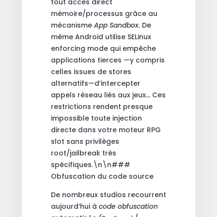
tout accès direct
mémoire/processus grâce au
mécanisme
App Sandbox
. De
même Android utilise SELinux
enforcing mode qui empêche
applications tierces —y compris
celles issues de stores
alternatifs—d’intercepter
appels réseau liés aux jeux… Ces
restrictions rendent presque
impossible toute injection
directe dans votre moteur RPG
slot sans privilèges
root/jailbreak très
spécifiques.\n\n###
Obfuscation du code source
De nombreux studios recourrent
aujourd’hui à
code obfuscation