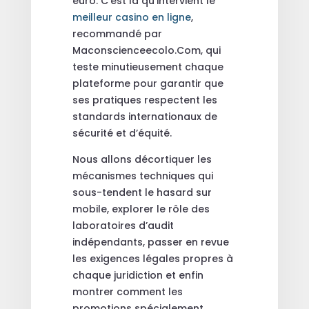
euro. C’est là qu’intervient le
meilleur casino en ligne
,
recommandé par
Maconscienceecolo.Com, qui
teste minutieusement chaque
plateforme pour garantir que
ses pratiques respectent les
standards internationaux de
sécurité et d’équité.
Nous allons décortiquer les
mécanismes techniques qui
sous-tendent le hasard sur
mobile, explorer le rôle des
laboratoires d’audit
indépendants, passer en revue
les exigences légales propres à
chaque juridiction et enfin
montrer comment les
promotions spécialement