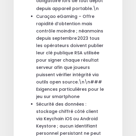
obligatoire lors de tout dépôt
depuis appareil portable.\n
Curaçao eGaming – Offre
rapidité d’obtention mais
contrôle moindre ; néanmoins
depuis septembre 2023 tous
les opérateurs doivent publier
leur clé publique RSA utilisée
pour signer chaque résultat
serveur afin que joueurs
puissent vérifier intégrité via
outils open source.\n\n###
Exigences particulières pour le
jeu sur smartphone
Sécurité des données :
stockage chiffré côté client
via Keychain iOS ou Android
Keystore ; aucun identifiant
personnel persistant ne peut