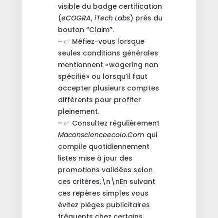
visible du badge certification
(
eCOGRA
,
iTech Labs
) près du
bouton “Claim”.
– ✅ Méfiez-vous lorsque
seules conditions générales
mentionnent « wagering non
spécifié » ou lorsqu’il faut
accepter plusieurs comptes
différents pour profiter
pleinement.
– ✅ Consultez régulièrement
Maconscienceecolo.Com
qui
compile quotidiennement
listes mise à jour des
promotions validées selon
ces critères.\n\nEn suivant
ces repères simples vous
évitez pièges publicitaires
fréquents chez certains