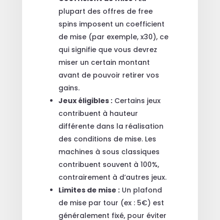
plupart des offres de free
spins imposent un coefficient
de mise (par exemple, x30), ce
qui signifie que vous devrez
miser un certain montant
avant de pouvoir retirer vos
gains.
Jeux éligibles :
Certains jeux
contribuent à hauteur
différente dans la réalisation
des conditions de mise. Les
machines à sous classiques
contribuent souvent à 100%,
contrairement à d’autres jeux.
Limites de mise :
Un plafond
de mise par tour (ex : 5€) est
généralement fixé, pour éviter