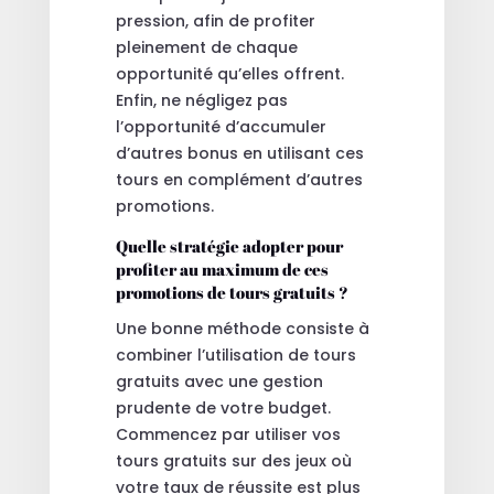
pression, afin de profiter
pleinement de chaque
opportunité qu’elles offrent.
Enfin, ne négligez pas
l’opportunité d’accumuler
d’autres bonus en utilisant ces
tours en complément d’autres
promotions.
Quelle stratégie adopter pour
profiter au maximum de ces
promotions de tours gratuits ?
Une bonne méthode consiste à
combiner l’utilisation de tours
gratuits avec une gestion
prudente de votre budget.
Commencez par utiliser vos
tours gratuits sur des jeux où
votre taux de réussite est plus