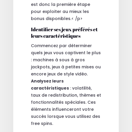
est donc la première étape
pour exploiter au mieux les
bonus disponibles.< /p>
Identifier ses jeux préférés et
leurs caractéristiques
Commencez par déterminer
quels jeux vous captivent le plus
: machines à sous à gros
jackpots, jeux à petites mises ou
encore jeux de style vidéo.
Analysez leurs
caractéristiques
: volatilité,
taux de redistribution, thèmes et
fonctionnalités spéciales. Ces
éléments influenceront votre
succès lorsque vous utilisez des
free spins.