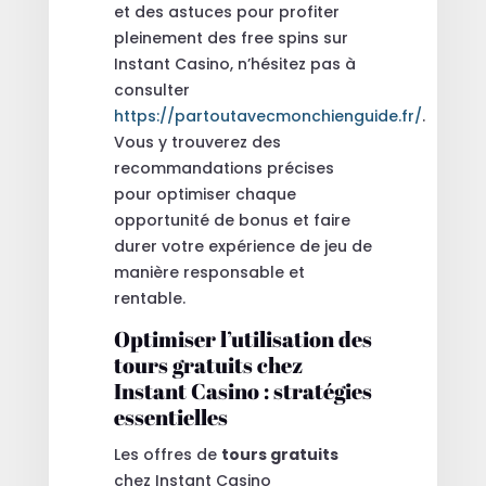
et des astuces pour profiter
pleinement des free spins sur
Instant Casino, n’hésitez pas à
consulter
https://partoutavecmonchienguide.fr/
.
Vous y trouverez des
recommandations précises
pour optimiser chaque
opportunité de bonus et faire
durer votre expérience de jeu de
manière responsable et
rentable.
Optimiser l’utilisation des
tours gratuits chez
Instant Casino : stratégies
essentielles
Les offres de
tours gratuits
chez Instant Casino