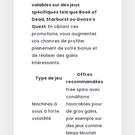
valables sur des jeux
spécifiques tels que Book of
Dead, Starburst ou Gonzo’s
Quest
. En ciblant ces
promotions, vous augmentez
vos chances de profiter
pleinement de votre bonus et
de réaliser des gains
intéressants.
Offres
Type de jeu
recommandées
Free spins avec
conditions
Machines à
favorables pour
sous à forte
de gros gains,
volatilité
par exemple sur
des jeux comme
Mega Moolah