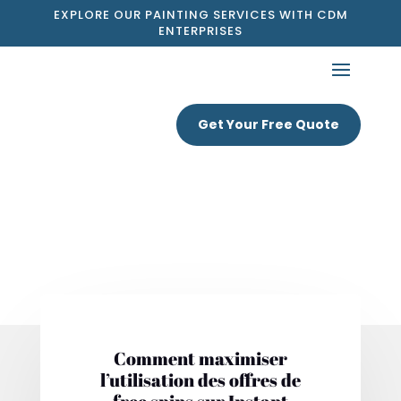
EXPLORE OUR PAINTING SERVICES WITH CDM
ENTERPRISES
Get Your Free Quote
Comment maximiser
l’utilisation des offres de