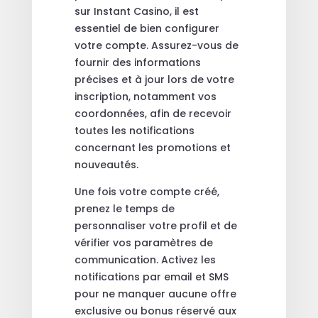
sur Instant Casino, il est
essentiel de bien configurer
votre compte. Assurez-vous de
fournir des informations
précises et à jour lors de votre
inscription, notamment vos
coordonnées, afin de recevoir
toutes les notifications
concernant les promotions et
nouveautés.
Une fois votre compte créé,
prenez le temps de
personnaliser votre profil et de
vérifier vos paramètres de
communication. Activez les
notifications par email et SMS
pour ne manquer aucune offre
exclusive ou bonus réservé aux