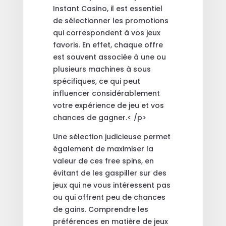
Instant Casino, il est essentiel
de sélectionner les promotions
qui correspondent à vos jeux
favoris. En effet, chaque offre
est souvent associée à une ou
plusieurs machines à sous
spécifiques, ce qui peut
influencer considérablement
votre expérience de jeu et vos
chances de gagner.< /p>
Une sélection judicieuse permet
également de maximiser la
valeur de ces free spins, en
évitant de les gaspiller sur des
jeux qui ne vous intéressent pas
ou qui offrent peu de chances
de gains. Comprendre les
préférences en matière de jeux