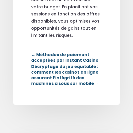
votre budget. En planifiant vos
sessions en fonction des offres
disponibles, vous optimisez vos
opportunités de gains tout en
limitant les risques.
←
Méthodes de paiement
acceptées par Instant Casino
Décryptage du jeu équitable :
comment les casinos en ligne
assurent l’intégrité des
machines à sous sur mobile
→