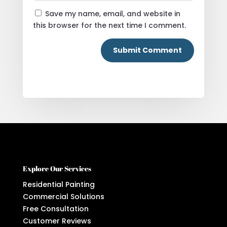
Save my name, email, and website in
this browser for the next time I comment.
Submit Comment
Explore Our Services
Residential Painting
Commercial Solutions
Free Consultation
Customer Reviews