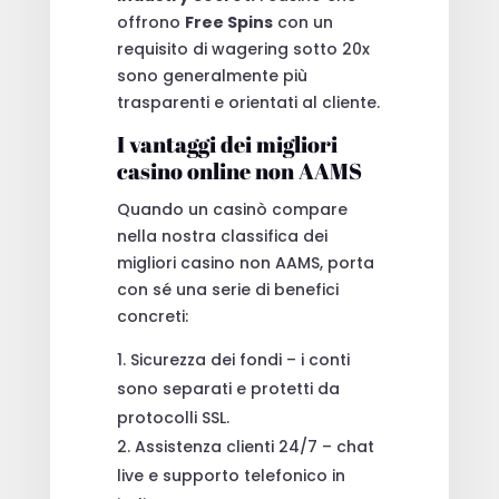
offrono
Free Spins
con un
requisito di wagering sotto 20x
sono generalmente più
trasparenti e orientati al cliente.
I vantaggi dei migliori
casino online non AAMS
Quando un casinò compare
nella nostra classifica dei
migliori casino non AAMS, porta
con sé una serie di benefici
concreti:
Sicurezza dei fondi – i conti
sono separati e protetti da
protocolli SSL.
Assistenza clienti 24/7 – chat
live e supporto telefonico in