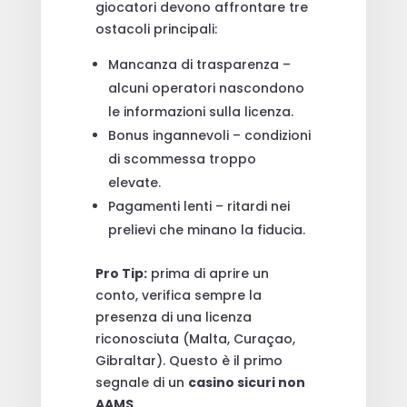
giocatori devono affrontare tre
ostacoli principali:
Mancanza di trasparenza –
alcuni operatori nascondono
le informazioni sulla licenza.
Bonus ingannevoli – condizioni
di scommessa troppo
elevate.
Pagamenti lenti – ritardi nei
prelievi che minano la fiducia.
Pro Tip:
prima di aprire un
conto, verifica sempre la
presenza di una licenza
riconosciuta (Malta, Curaçao,
Gibraltar). Questo è il primo
segnale di un
casino sicuri non
AAMS
.