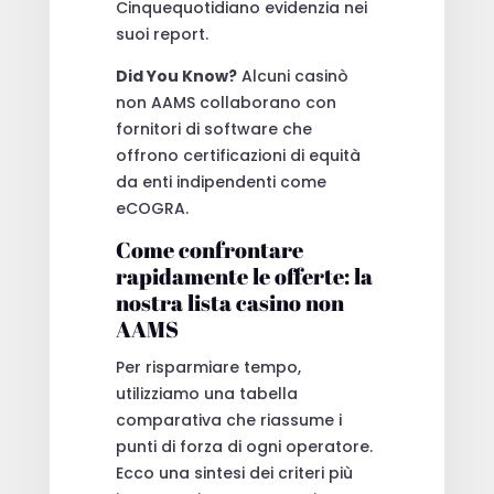
Cinquequotidiano evidenzia nei
suoi report.
Did You Know?
Alcuni casinò
non AAMS collaborano con
fornitori di software che
offrono certificazioni di equità
da enti indipendenti come
eCOGRA.
Come confrontare
rapidamente le offerte: la
nostra lista casino non
AAMS
Per risparmiare tempo,
utilizziamo una tabella
comparativa che riassume i
punti di forza di ogni operatore.
Ecco una sintesi dei criteri più