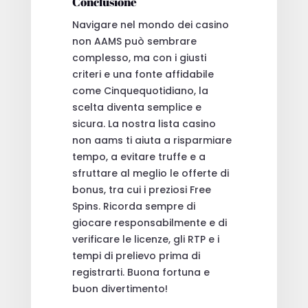
Conclusione
Navigare nel mondo dei casino
non AAMS può sembrare
complesso, ma con i giusti
criteri e una fonte affidabile
come Cinquequotidiano, la
scelta diventa semplice e
sicura. La nostra lista casino
non aams ti aiuta a risparmiare
tempo, a evitare truffe e a
sfruttare al meglio le offerte di
bonus, tra cui i preziosi Free
Spins. Ricorda sempre di
giocare responsabilmente e di
verificare le licenze, gli RTP e i
tempi di prelievo prima di
registrarti. Buona fortuna e
buon divertimento!