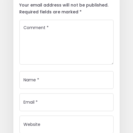
Your email address will not be published.
Required fields are marked
*