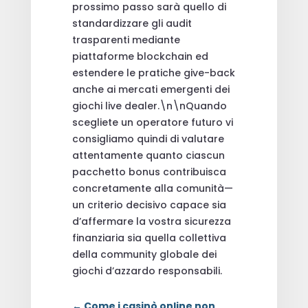
prossimo passo sarà quello di
standardizzare gli audit
trasparenti mediante
piattaforme blockchain ed
estendere le pratiche give-back
anche ai mercati emergenti dei
giochi live dealer.\n\nQuando
scegliete un operatore futuro vi
consigliamo quindi di valutare
attentamente quanto ciascun
pacchetto bonus contribuisca
concretamente alla comunità—
un criterio decisivo capace sia
d’affermare la vostra sicurezza
finanziaria sia quella collettiva
della community globale dei
giochi d’azzardo responsabili.
←
Come i casinò online non