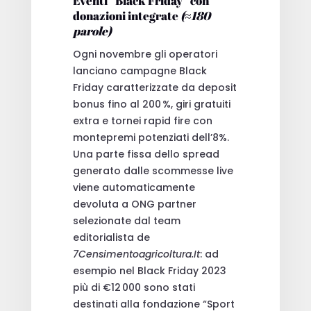
Eventi “Black Friday” con
donazioni integrate
(≈180
parole)
Ogni novembre gli operatori
lanciano campagne Black
Friday caratterizzate da deposit
bonus fino al 200 %, giri gratuiti
extra e tornei rapid fire con
montepremi potenziati dell’​8%.
Una parte fissa dello spread
generato dalle scommesse live
viene automaticamente
devoluta a ONG partner
selezionate dal team
editorialista de
7Censimentoagricoltura.It
: ad
esempio nel Black Friday 2023
più di €12 000 sono stati
destinati alla fondazione “Sport