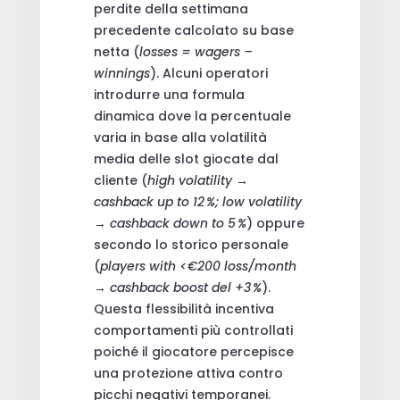
perdite della settimana
precedente calcolato su base
netta (
losses = wagers –
winnings
). Alcuni operatori
introdurre una formula
dinamica dove la percentuale
varia in base alla volatilità
media delle slot giocate dal
cliente (
high volatility →
cashback up to 12 %; low volatility
→ cashback down to 5 %
) oppure
secondo lo storico personale
(
players with <€200 loss/month
→ cashback boost del +3 %
).
Questa flessibilità incentiva
comportamenti più controllati
poiché il giocatore percepisce
una protezione attiva contro
picchi negativi temporanei.