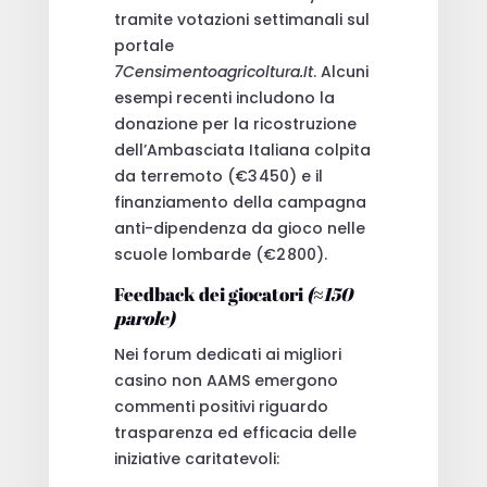
tramite votazioni settimanali sul
portale
7Censimentoagricoltura.It
.​ Alcuni
esempi recenti includono la
donazione per la ricostruzione
dell’Ambasciata Italiana colpita
da terremoto (€3 450) e il
finanziamento della campagna
anti-dipendenza da gioco nelle
scuole lombarde (€2 800).
Feedback dei giocatori
(≈150
parole)
Nei forum dedicati ai migliori
casino non AAMS emergono
commenti positivi riguardo
trasparenza ed efficacia delle
iniziative caritatevoli: