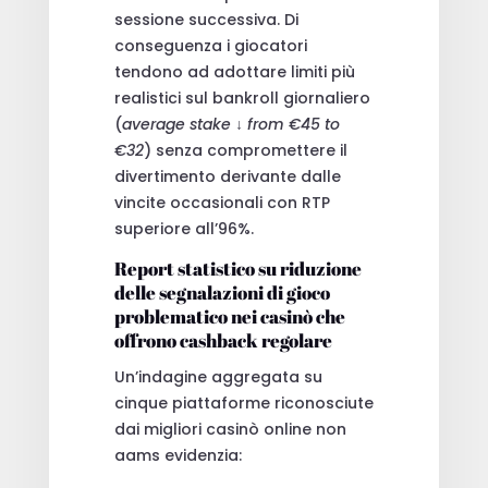
sessione successiva. Di
conseguenza i giocatori
tendono ad adottare limiti più
realistici sul bankroll giornaliero
(
average stake ↓ from €45 to
€32
) senza compromettere il
divertimento derivante dalle
vincite occasionali con RTP
superiore all’96%.
Report statistico su riduzione
delle segnalazioni di gioco
problematico nei casinò che
offrono cashback regolare
Un’indagine aggregata su
cinque piattaforme riconosciute
dai migliori casinò online non
aams evidenzia: