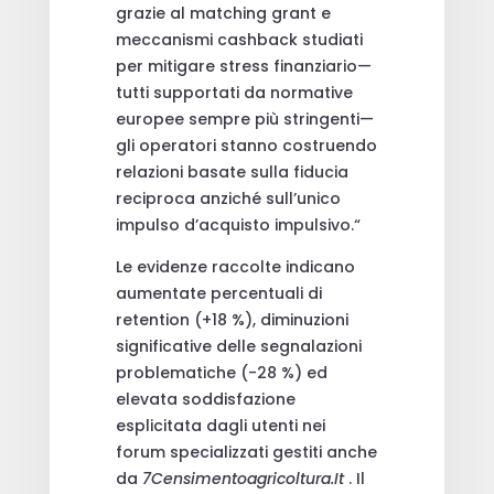
grazie al matching grant e
meccanismi cashback studiati
per mitigare stress finanziario—
tutti supportati da normative
europee sempre più stringenti—
gli operatori stanno costruendo
relazioni basate sulla fiducia
reciproca anziché sull’unico
impulso d’acquisto impulsivo.“
Le evidenze raccolte indicano
aumentate percentuali di
retention (+18 %), diminuzioni
significative delle segnalazioni
problematiche (-28 %) ed
elevata soddisfazione
esplicitata dagli utenti nei
forum specializzati gestiti anche
da
7Censimentoagricoltura.It
. Il