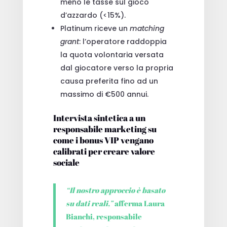
meno le tasse sul gioco
d’azzardo (<15%).
Platinum riceve un
matching
grant
: l’operatore raddoppia
la quota volontaria versata
dal giocatore verso la propria
causa preferita fino ad un
massimo di €500 annui.
Intervista sintetica a un
responsabile marketing su
come i bonus VIP vengano
calibrati per creare valore
sociale
“Il nostro approccio è basato
su dati reali,”
afferma Laura
Bianchi, responsabile