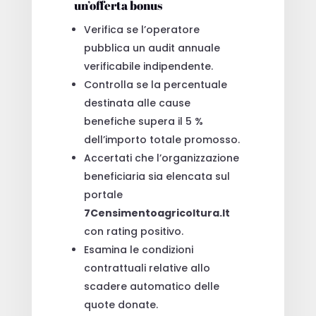
un’offerta bonus
Verifica se l’operatore
pubblica un audit annuale
verificabile indipendente.
Controlla se la percentuale
destinata alle cause
benefiche supera il 5 %
dell’importo totale promosso.
Accertati che l’organizzazione
beneficiaria sia elencata sul
portale
7Censimentoagricoltura.It
con rating positivo.
Esamina le condizioni
contrattuali relative allo
scadere automatico delle
quote donate.