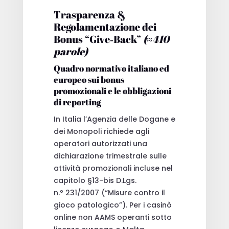
Trasparenza &
Regolamentazione dei
Bonus “Give‑Back”
(≈410
parole)
Quadro normativo italiano ed
europeo sui bonus
promozionali e le obbligazioni
di reporting
In Italia l’Agenzia delle Dogane e
dei Monopoli richiede agli
operatori autorizzati una
dichiarazione trimestrale sulle
attività promozionali incluse nel
capitolo §13-bis D.Lgs.​
n.º 231/2007 (“Misure contro il
gioco patologico”). Per i casinò
online non AAMS operanti sotto