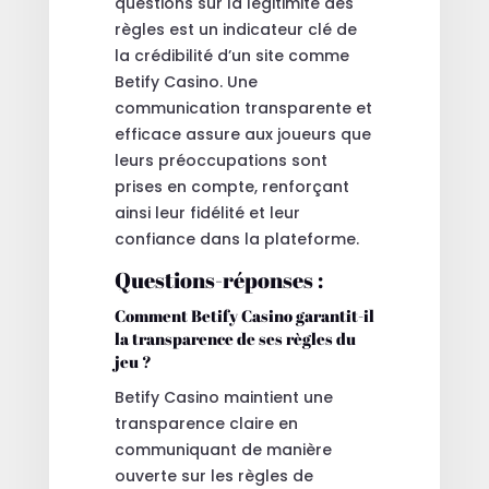
questions sur la légitimité des
règles est un indicateur clé de
la crédibilité d’un site comme
Betify Casino. Une
communication transparente et
efficace assure aux joueurs que
leurs préoccupations sont
prises en compte, renforçant
ainsi leur fidélité et leur
confiance dans la plateforme.
Questions-réponses :
Comment Betify Casino garantit-il
la transparence de ses règles du
jeu ?
Betify Casino maintient une
transparence claire en
communiquant de manière
ouverte sur les règles de