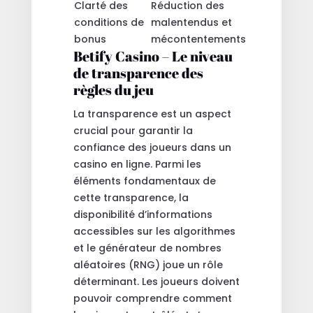
Clarté des
Réduction des
conditions de
malentendus et
bonus
mécontentements
Betify Casino – Le niveau
de transparence des
règles du jeu
La transparence est un aspect
crucial pour garantir la
confiance des joueurs dans un
casino en ligne. Parmi les
éléments fondamentaux de
cette transparence, la
disponibilité d’informations
accessibles sur les algorithmes
et le générateur de nombres
aléatoires (RNG) joue un rôle
déterminant. Les joueurs doivent
pouvoir comprendre comment