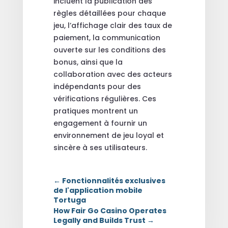
incluent la publication des
règles détaillées pour chaque
jeu, l’affichage clair des taux de
paiement, la communication
ouverte sur les conditions des
bonus, ainsi que la
collaboration avec des acteurs
indépendants pour des
vérifications régulières. Ces
pratiques montrent un
engagement à fournir un
environnement de jeu loyal et
sincère à ses utilisateurs.
←
Fonctionnalités exclusives
de l'application mobile
Tortuga
How Fair Go Casino Operates
Legally and Builds Trust
→