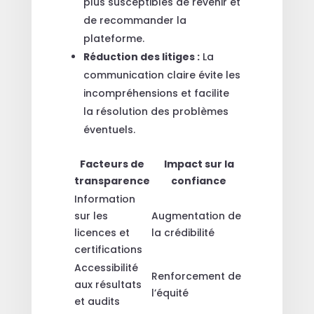
plus susceptibles de revenir et
de recommander la
plateforme.
Réduction des litiges :
La
communication claire évite les
incompréhensions et facilite
la résolution des problèmes
éventuels.
Facteurs de
Impact sur la
transparence
confiance
Information
sur les
Augmentation de
licences et
la crédibilité
certifications
Accessibilité
Renforcement de
aux résultats
l’équité
et audits