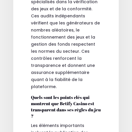
spécialisés dans la vérification
des jeux et de la conformité.
Ces audits indépendants
vérifient que les générateurs de
nombres aléatoires, le
fonctionnement des jeux et la
gestion des fonds respectent
les normes du secteur. Ces
contrôles renforcent la
transparence et donnent une
assurance supplémentaire
quant à la fiabilité de la
plateforme.
Quels sont les points clés qui
montrent que Betify Casino est
transparent dans ses règles du jeu
?
Les éléments importants