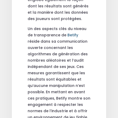
dont les résultats sont générés
et la manière dont les données
des joueurs sont protégées.
Un des aspects clés du niveau
de transparence de
Betify
réside dans sa communication
ouverte concernant les
algorithmes de génération des
nombres aléatoires et l’audit
indépendant de ses jeux. Ces
mesures garantissent que les
résultats sont équitables et
qu’aucune manipulation n’est
possible. En mettant en avant
ces pratiques, Betify montre son
engagement à respecter les
normes de l’industrie et à offrir
un environnement de jeu fiable.