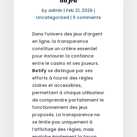
du jeu
by
admin
|
Feb 21, 2026
|
Uncategorized
|
0 comments
Dans l’univers des jeux d’argent
en ligne, la transparence
constitue un critère essentiel
pour instaurer la confiance
entre le casino et ses joueurs.
Betify
se distingue par ses
efforts à fournir des règles
claires et accessibles,
permettant à chaque utilisateur
de comprendre parfaitement le
fonctionnement des jeux
proposés. La transparence ne
se limite pas uniquement à
l’affichage des règles, mais
englobe également la façon