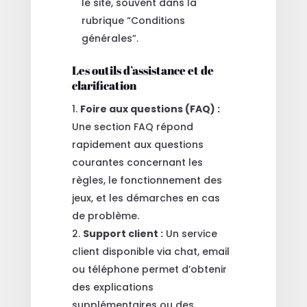
le site, souvent dans la
rubrique “Conditions
générales”.
Les outils d’assistance et de
clarification
Foire aux questions (FAQ) :
Une section FAQ répond
rapidement aux questions
courantes concernant les
règles, le fonctionnement des
jeux, et les démarches en cas
de problème.
Support client :
Un service
client disponible via chat, email
ou téléphone permet d’obtenir
des explications
supplémentaires ou des