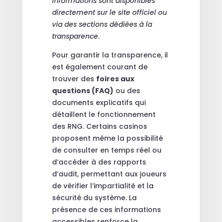
informations sont disponibles
directement sur le site officiel ou
via des sections dédiées à la
transparence
.
Pour garantir la transparence, il
est également courant de
trouver des
foires aux
questions (FAQ)
ou des
documents explicatifs qui
détaillent le fonctionnement
des RNG. Certains casinos
proposent même la possibilité
de consulter en temps réel ou
d’accéder à des rapports
d’audit, permettant aux joueurs
de vérifier l’impartialité et la
sécurité du système. La
présence de ces informations
accessibles renforce la