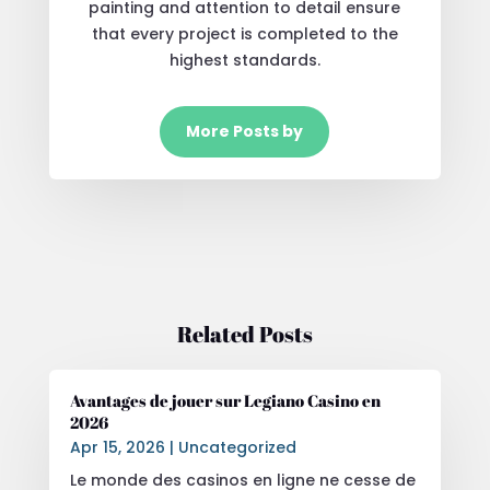
painting and attention to detail ensure
that every project is completed to the
highest standards.
More Posts by
Related Posts
Avantages de jouer sur Legiano Casino en
2026
Apr 15, 2026
|
Uncategorized
Le monde des casinos en ligne ne cesse de