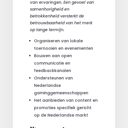
van ervaringen.
Een gevoel van
samenhorigheid en
betrokkenheid versterkt de
betrouwbaarheid van het merk
op lange termijn.
Organiseren van lokale
toernooien en evenementen
Bouwen aan open
communicatie en
feedbackkanalen
Ondersteunen van
Nederlandse
gaminggemeenschappen
Het aanbieden van content en
promoties specifiek gericht
op de Nederlandse markt