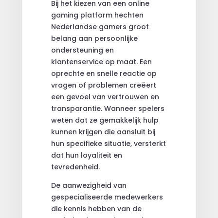
Bij het kiezen van een online
gaming platform hechten
Nederlandse gamers groot
belang aan persoonlijke
ondersteuning en
klantenservice op maat. Een
oprechte en snelle reactie op
vragen of problemen creëert
een gevoel van vertrouwen en
transparantie. Wanneer spelers
weten dat ze gemakkelijk hulp
kunnen krijgen die aansluit bij
hun specifieke situatie, versterkt
dat hun loyaliteit en
tevredenheid.
De aanwezigheid van
gespecialiseerde medewerkers
die kennis hebben van de