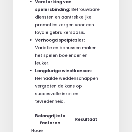
Versterking van
spelersbinding:
Betrouwbare
diensten en aantrekkelijke
promoties zorgen voor een
loyale gebruikersbasis.
Verhoogd spelplezier:
Variatie en bonussen maken
het spelen boeiender en
leuker.
Langdurige winstkansen:
Herhaalde weddenschappen
vergroten de kans op
succesvolle inzet en
tevredenheid.
Belangrijkste
Resultaat
factoren
Hoge