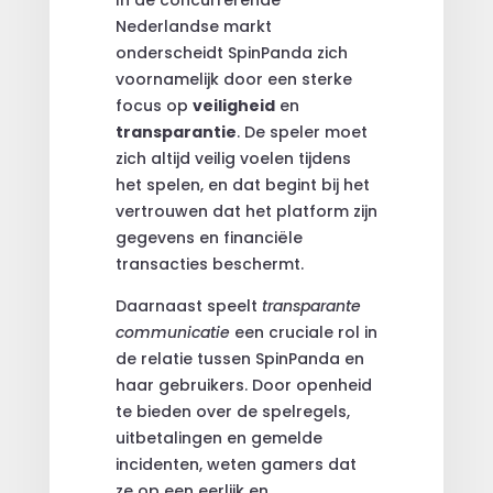
Nederlandse markt
onderscheidt SpinPanda zich
voornamelijk door een sterke
focus op
veiligheid
en
transparantie
. De speler moet
zich altijd veilig voelen tijdens
het spelen, en dat begint bij het
vertrouwen dat het platform zijn
gegevens en financiële
transacties beschermt.
Daarnaast speelt
transparante
communicatie
een cruciale rol in
de relatie tussen SpinPanda en
haar gebruikers. Door openheid
te bieden over de spelregels,
uitbetalingen en gemelde
incidenten, weten gamers dat
ze op een eerlijk en