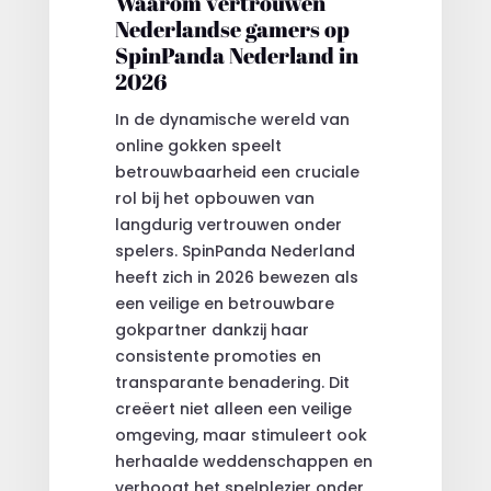
Waarom vertrouwen
Nederlandse gamers op
SpinPanda Nederland in
2026
In de dynamische wereld van
online gokken speelt
betrouwbaarheid een cruciale
rol bij het opbouwen van
langdurig vertrouwen onder
spelers. SpinPanda Nederland
heeft zich in 2026 bewezen als
een veilige en betrouwbare
gokpartner dankzij haar
consistente promoties en
transparante benadering. Dit
creëert niet alleen een veilige
omgeving, maar stimuleert ook
herhaalde weddenschappen en
verhoogt het spelplezier onder