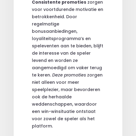
Consistente promoties
zorgen
voor voortdurende motivatie en
betrokkenheid. Door
regelmatige
bonusaanbiedingen,
loyaliteitsprogramma’s en
speleventen aan te bieden, blijft
de interesse van de speler
levend en worden ze
aangemoedigd om vaker terug
te keren.
Deze promoties
zorgen
niet alleen voor meer
speelplezier, maar bevorderen
ook de herhaalde
weddenschappen, waardoor
een win-winsituatie ontstaat
voor zowel de speler als het
platform.