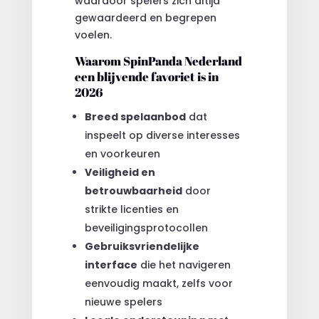
waardoor spelers zich altijd
gewaardeerd en begrepen
voelen.
Waarom SpinPanda Nederland
een blijvende favoriet is in
2026
Breed spelaanbod
dat
inspeelt op diverse interesses
en voorkeuren
Veiligheid en
betrouwbaarheid
door
strikte licenties en
beveiligingsprotocollen
Gebruiksvriendelijke
interface
die het navigeren
eenvoudig maakt, zelfs voor
nieuwe spelers