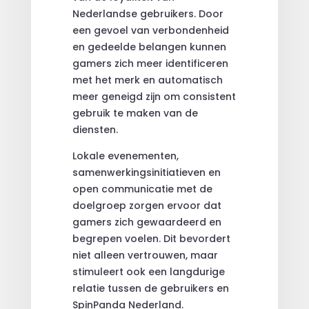
Nederlandse gebruikers. Door
een gevoel van verbondenheid
en gedeelde belangen kunnen
gamers zich meer identificeren
met het merk en automatisch
meer geneigd zijn om consistent
gebruik te maken van de
diensten.
Lokale evenementen,
samenwerkingsinitiatieven en
open communicatie met de
doelgroep zorgen ervoor dat
gamers zich gewaardeerd en
begrepen voelen. Dit bevordert
niet alleen vertrouwen, maar
stimuleert ook een langdurige
relatie tussen de gebruikers en
SpinPanda Nederland.