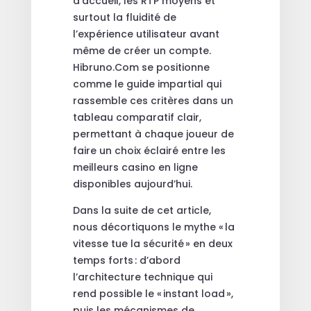
d’accueil, les RTP moyens et
surtout la fluidité de
l’expérience utilisateur avant
même de créer un compte.
Hibruno.Com se positionne
comme le guide impartial qui
rassemble ces critères dans un
tableau comparatif clair,
permettant à chaque joueur de
faire un choix éclairé entre les
meilleurs casino en ligne
disponibles aujourd’hui.
Dans la suite de cet article,
nous décortiquons le mythe « la
vitesse tue la sécurité » en deux
temps forts : d’abord
l’architecture technique qui
rend possible le « instant load »,
puis les mécanismes de