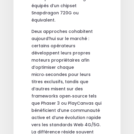
équipés d’un chipset
Snapdragon 720G ou
équivalent.
Deux approches cohabitent
aujourd’hui sur le marché :
certains opérateurs
développent leurs propres
moteurs propriétaires afin
d’optimiser chaque
micro‑secondes pour leurs
titres exclusifs, tandis que
d’autres misent sur des
frameworks open‑source tels
que Phaser 3 ou PlayCanvas qui
bénéficient d’une communauté
active et d’une évolution rapide
vers les standards Web 4G/5G.
La différence réside souvent