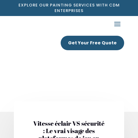
EXPLORE OUR PAINTING SERVICES WITH CDM
ENTERPRISES
Get Your Free Quote
Vitesse éclair VS sécurité
: Le vrai visage des