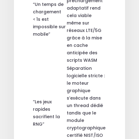
préchargement
“Un temps de
adaptatif rend
chargement
cela viable
< 1s est
même sur
impossible sur
réseaux LTE/5G
mobile”
grâce à la mise
en cache
anticipée des
scripts WASM
Séparation
logicielle stricte :
le moteur
graphique
s’exécute dans
“Les jeux
un thread dédié
rapides
tandis que le
sacrifient la
module
RNG”
cryptographique
certifié NIST/ISO