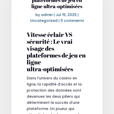
plateformes de jeu en
ligne ultra‑optimisées
by
admin
|
Jul 15, 2025
|
Uncategorized
|
0 comments
Vitesse éclair VS
sécurité : Le vrai
visage des
plateformes de jeu en
ligne
ultra‑optimisées
Dans l’univers du casino en
ligne, la rapidité d’accès et la
protection des données sont
devenues les deux piliers qui
déterminent le succès d’une
plateforme. Un joueur qui