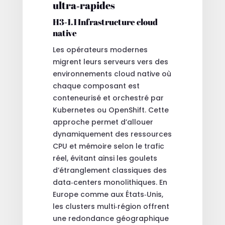
ultra‑rapides
H3‑1.1 Infrastructure cloud
native
Les opérateurs modernes
migrent leurs serveurs vers des
environnements cloud native où
chaque composant est
conteneurisé et orchestré par
Kubernetes ou OpenShift. Cette
approche permet d’allouer
dynamiquement des ressources
CPU et mémoire selon le trafic
réel, évitant ainsi les goulets
d’étranglement classiques des
data‑centers monolithiques. En
Europe comme aux États‑Unis,
les clusters multi‑région offrent
une redondance géographique