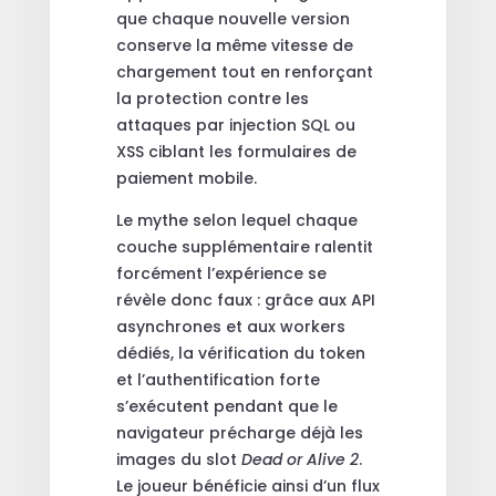
que chaque nouvelle version
conserve la même vitesse de
chargement tout en renforçant
la protection contre les
attaques par injection SQL ou
XSS ciblant les formulaires de
paiement mobile.
Le mythe selon lequel chaque
couche supplémentaire ralentit
forcément l’expérience se
révèle donc faux : grâce aux API
asynchrones et aux workers
dédiés, la vérification du token
et l’authentification forte
s’exécutent pendant que le
navigateur précharge déjà les
images du slot
Dead or Alive 2
.
Le joueur bénéficie ainsi d’un flux