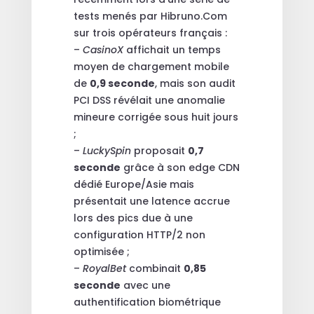
tests menés par Hibruno.Com
sur trois opérateurs français :
–
CasinoX
affichait un temps
moyen de chargement mobile
de
0,9 seconde
, mais son audit
PCI DSS révélait une anomalie
mineure corrigée sous huit jours
;
–
LuckySpin
proposait
0,7
seconde
grâce à son edge CDN
dédié Europe/Asie mais
présentait une latence accrue
lors des pics due à une
configuration HTTP/2 non
optimisée ;
–
RoyalBet
combinait
0,85
seconde
avec une
authentification biométrique