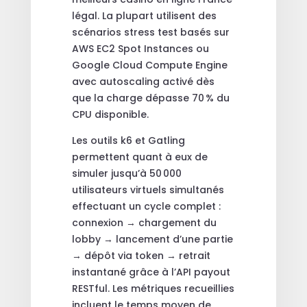
légal. La plupart utilisent des
scénarios stress test basés sur
AWS EC2 Spot Instances ou
Google Cloud Compute Engine
avec autoscaling activé dès
que la charge dépasse 70 % du
CPU disponible.
Les outils k6 et Gatling
permettent quant à eux de
simuler jusqu’à 50 000
utilisateurs virtuels simultanés
effectuant un cycle complet :
connexion → chargement du
lobby → lancement d’une partie
→ dépôt via token → retrait
instantané grâce à l’API payout
RESTful. Les métriques recueillies
incluent le temps moyen de