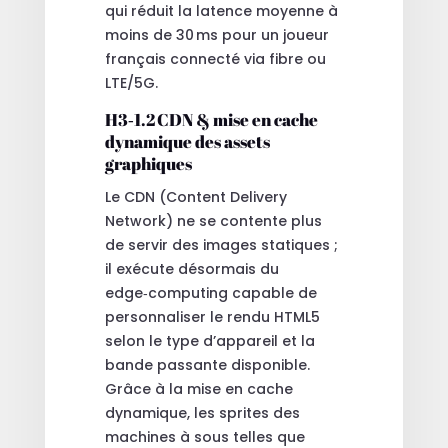
qui réduit la latence moyenne à
moins de 30 ms pour un joueur
français connecté via fibre ou
LTE/5G.
H3‑1.2 CDN & mise en cache
dynamique des assets
graphiques
Le CDN (Content Delivery
Network) ne se contente plus
de servir des images statiques ;
il exécute désormais du
edge‑computing capable de
personnaliser le rendu HTML5
selon le type d’appareil et la
bande passante disponible.
Grâce à la mise en cache
dynamique, les sprites des
machines à sous telles que