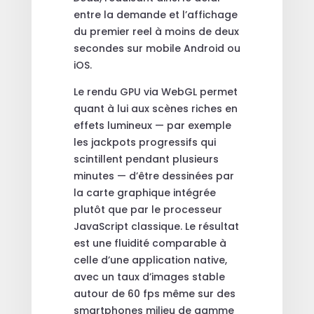
entre la demande et l’affichage
du premier reel à moins de deux
secondes sur mobile Android ou
iOS.
Le rendu GPU via WebGL permet
quant à lui aux scènes riches en
effets lumineux — par exemple
les jackpots progressifs qui
scintillent pendant plusieurs
minutes — d’être dessinées par
la carte graphique intégrée
plutôt que par le processeur
JavaScript classique. Le résultat
est une fluidité comparable à
celle d’une application native,
avec un taux d’images stable
autour de 60 fps même sur des
smartphones milieu de gamme