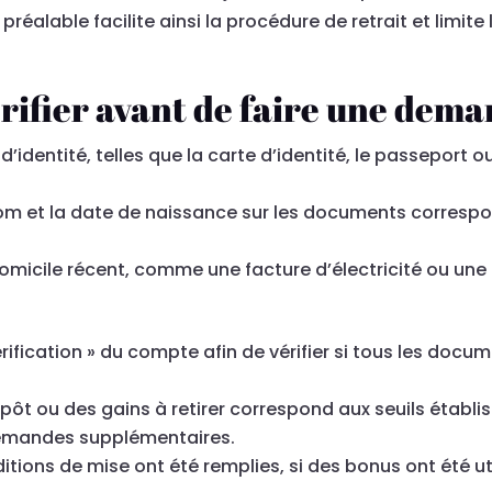
 préalable facilite ainsi la procédure de retrait et limite 
rifier avant de faire une dema
 d’identité, telles que la carte d’identité, le passeport 
nom et la date de naissance sur les documents correspo
 domicile récent, comme une facture d’électricité ou une 
rification » du compte afin de vérifier si tous les docu
pôt ou des gains à retirer correspond aux seuils établis
s demandes supplémentaires.
itions de mise ont été remplies, si des bonus ont été uti