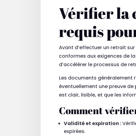
Vérifier l
requis pour
Avant d’effectuer un retrait s
conformes aux exigences de la 
d’accélérer le processus de retra
Les documents généralement requi
éventuellement une preuve de
est clair, lisible, et que les in
Comment vérifier
Validité et expiration :
Vérifi
expirées.