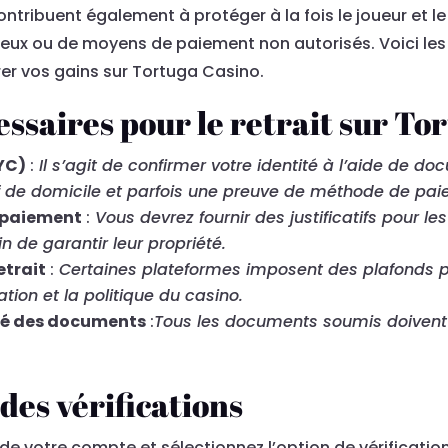
ontribuent également à protéger à la fois le joueur et 
leux ou de moyens de paiement non autorisés. Voici les 
rer vos gains sur Tortuga Casino.
essaires pour le retrait sur To
KYC)
:
Il s’agit de confirmer votre identité à l’aide de do
atif de domicile et parfois une preuve de méthode de pa
e paiement
:
Vous devrez fournir des justificatifs pour le
n de garantir leur propriété.
etrait
:
Certaines plateformes imposent des plafonds pour
tion et la politique du casino.
ité des documents
:
Tous les documents soumis doivent ê
des vérifications
 votre compte et sélectionnez l’option de vérification s