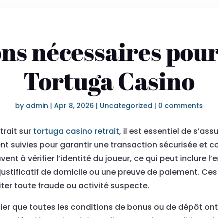
ons nécessaires pour
Tortuga Casino
by
admin
|
Apr 8, 2026
|
Uncategorized
|
0 comments
etrait sur
tortuga casino retrait
, il est essentiel de s’as
ent suivies pour garantir une transaction sécurisée et
nt à vérifier l’identité du joueur, ce qui peut inclure l
n justificatif de domicile ou une preuve de paiement. Ce
iter toute fraude ou activité suspecte.
ifier que toutes les conditions de bonus ou de dépôt ont