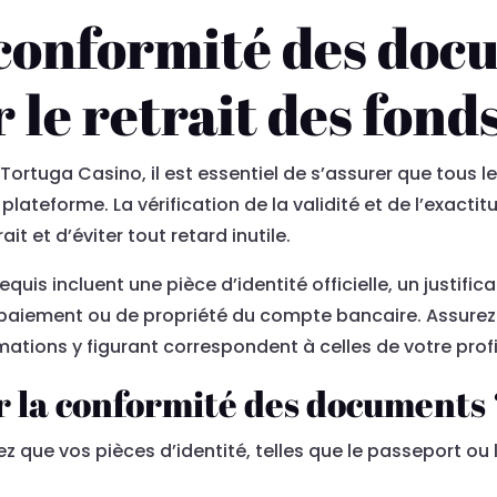
a conformité des do
 le retrait des fond
ur Tortuga Casino, il est essentiel de s’assurer que to
plateforme. La vérification de la validité et de l’exac
it et d’éviter tout retard inutile.
s incluent une pièce d’identité officielle, un justifica
 paiement ou de propriété du compte bancaire. Assur
formations y figurant correspondent à celles de votre prof
 la conformité des documents 
ez que vos pièces d’identité, telles que le passeport ou 