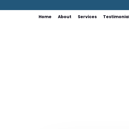
Home
About
Services
Testimonia