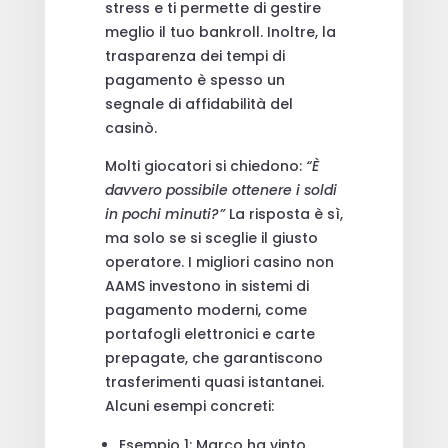
stress e ti permette di gestire
meglio il tuo bankroll. Inoltre, la
trasparenza dei tempi di
pagamento è spesso un
segnale di affidabilità del
casinò.
Molti giocatori si chiedono:
“È
davvero possibile ottenere i soldi
in pochi minuti?”
La risposta è sì,
ma solo se si sceglie il giusto
operatore. I migliori casino non
AAMS investono in sistemi di
pagamento moderni, come
portafogli elettronici e carte
prepagate, che garantiscono
trasferimenti quasi istantanei.
Alcuni esempi concreti:
Esempio 1: Marco ha vinto