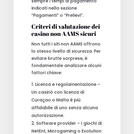
sempre i tempi di pagamento
indicati nella sezione
“Pagamenti” o “Prelievi”.
Criteri di valutazione dei
casino non AAMS sicuri
Non tutti i siti non AAMS offrono
lo stesso livello di sicurezza. Per
evitare brutte sorprese, è
fondamentale analizzare alcuni
fattori chiave:
Licenza e regolamentazione –
Un casinò con licenza di
Curaçao o Malta è più
affidabile di uno senza alcuna
autorizzazione.
Software provider – I giochi di
NetEnt, Microgaming o Evolution