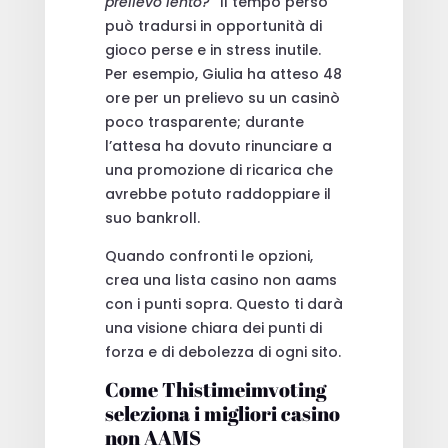
prelievo lento?”
Il tempo perso
può tradursi in opportunità di
gioco perse e in stress inutile.
Per esempio, Giulia ha atteso 48
ore per un prelievo su un casinò
poco trasparente; durante
l’attesa ha dovuto rinunciare a
una promozione di ricarica che
avrebbe potuto raddoppiare il
suo bankroll.
Quando confronti le opzioni,
crea una lista casino non aams
con i punti sopra. Questo ti darà
una visione chiara dei punti di
forza e di debolezza di ogni sito.
Come Thistimeimvoting
seleziona i migliori casino
non AAMS