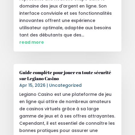
domaine des jeux d'argent en ligne. Son
interface conviviale et ses fonctionnalités
innovantes offrent une expérience
utilisateur optimale, adaptée aux besoins
tant des débutants que des...
read more
Guide complète pour jouer en toute sécurité
sur Legiano Casino
Apr 15, 2026
|
Uncategorized
Legiano Casino est une plateforme de jeu
en ligne qui attire de nombreux amateurs
de casinos virtuels grâce à sa large
gamme de jeux et à ses offres attrayantes.
Cependant, il est essentiel de connaître les
bonnes pratiques pour assurer une