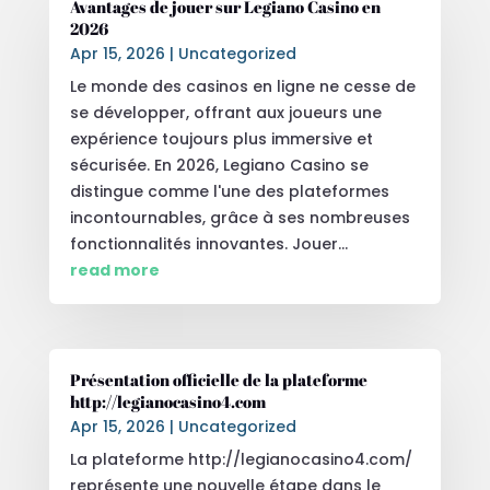
Avantages de jouer sur Legiano Casino en
2026
Apr 15, 2026
|
Uncategorized
Le monde des casinos en ligne ne cesse de
se développer, offrant aux joueurs une
expérience toujours plus immersive et
sécurisée. En 2026, Legiano Casino se
distingue comme l'une des plateformes
incontournables, grâce à ses nombreuses
fonctionnalités innovantes. Jouer...
read more
Présentation officielle de la plateforme
http://legianocasino4.com
Apr 15, 2026
|
Uncategorized
La plateforme http://legianocasino4.com/
représente une nouvelle étape dans le