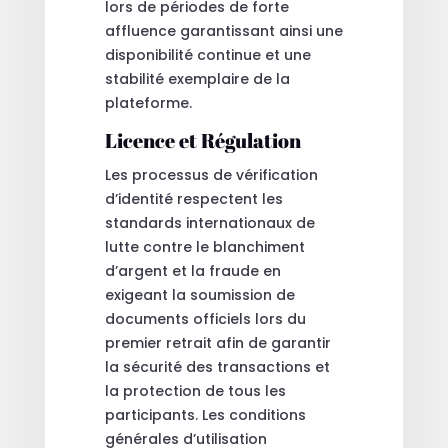
lors de périodes de forte
affluence garantissant ainsi une
disponibilité continue et une
stabilité exemplaire de la
plateforme.
Licence et Régulation
Les processus de vérification
d’identité respectent les
standards internationaux de
lutte contre le blanchiment
d’argent et la fraude en
exigeant la soumission de
documents officiels lors du
premier retrait afin de garantir
la sécurité des transactions et
la protection de tous les
participants. Les conditions
générales d’utilisation