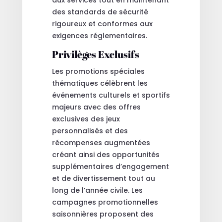
des standards de sécurité
rigoureux et conformes aux
exigences réglementaires.
Privilèges Exclusifs
Les promotions spéciales
thématiques célèbrent les
événements culturels et sportifs
majeurs avec des offres
exclusives des jeux
personnalisés et des
récompenses augmentées
créant ainsi des opportunités
supplémentaires d’engagement
et de divertissement tout au
long de l’année civile. Les
campagnes promotionnelles
saisonnières proposent des