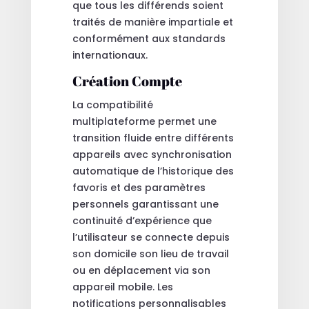
que tous les différends soient
traités de manière impartiale et
conformément aux standards
internationaux.
Création Compte
La compatibilité
multiplateforme permet une
transition fluide entre différents
appareils avec synchronisation
automatique de l’historique des
favoris et des paramètres
personnels garantissant une
continuité d’expérience que
l’utilisateur se connecte depuis
son domicile son lieu de travail
ou en déplacement via son
appareil mobile. Les
notifications personnalisables