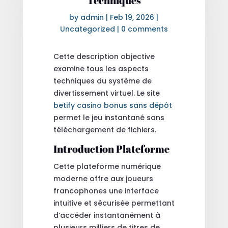
Techniques
by
admin
|
Feb 19, 2026
|
Uncategorized
|
0 comments
Cette description objective
examine tous les aspects
techniques du système de
divertissement virtuel. Le site
betify casino bonus sans dépôt
permet le jeu instantané sans
téléchargement de fichiers.
Introduction Plateforme
Cette plateforme numérique
moderne offre aux joueurs
francophones une interface
intuitive et sécurisée permettant
d’accéder instantanément à
plusieurs milliers de titres de