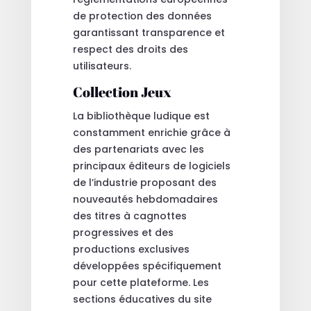
de protection des données
garantissant transparence et
respect des droits des
utilisateurs.
Collection Jeux
La bibliothèque ludique est
constamment enrichie grâce à
des partenariats avec les
principaux éditeurs de logiciels
de l’industrie proposant des
nouveautés hebdomadaires
des titres à cagnottes
progressives et des
productions exclusives
développées spécifiquement
pour cette plateforme. Les
sections éducatives du site