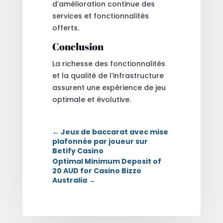
d’amélioration continue des
services et fonctionnalités
offerts.
Conclusion
La richesse des fonctionnalités
et la qualité de l’infrastructure
assurent une expérience de jeu
optimale et évolutive.
←
Jeux de baccarat avec mise
plafonnée par joueur sur
Betify Casino
Optimal Minimum Deposit of
20 AUD for Casino Bizzo
Australia
→