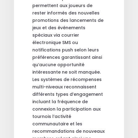
permettent aux joueurs de
rester informés des nouvelles
promotions des lancements de
jeux et des événements
spéciaux via courrier
électronique SMS ou
notifications push selon leurs
préférences garantissant ainsi
qu’aucune opportunité
intéressante ne soit manquée.
Les systèmes de récompenses
multi-niveaux reconnaissent
différents types d’engagement
incluant la fréquence de
connexion la participation aux
tournois l’activité
communautaire et les
recommandations de nouveaux