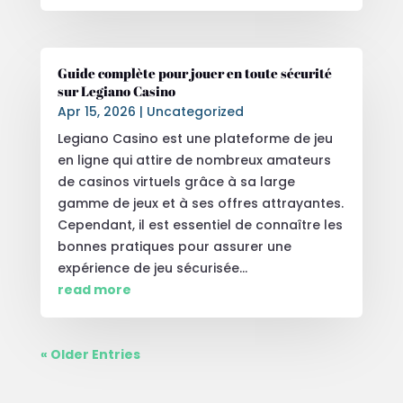
Guide complète pour jouer en toute sécurité
sur Legiano Casino
Apr 15, 2026
|
Uncategorized
Legiano Casino est une plateforme de jeu
en ligne qui attire de nombreux amateurs
de casinos virtuels grâce à sa large
gamme de jeux et à ses offres attrayantes.
Cependant, il est essentiel de connaître les
bonnes pratiques pour assurer une
expérience de jeu sécurisée...
read more
« Older Entries