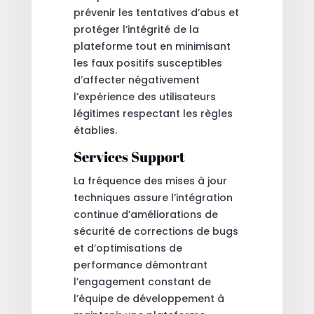
prévenir les tentatives d’abus et
protéger l’intégrité de la
plateforme tout en minimisant
les faux positifs susceptibles
d’affecter négativement
l’expérience des utilisateurs
légitimes respectant les règles
établies.
Services Support
La fréquence des mises à jour
techniques assure l’intégration
continue d’améliorations de
sécurité de corrections de bugs
et d’optimisations de
performance démontrant
l’engagement constant de
l’équipe de développement à