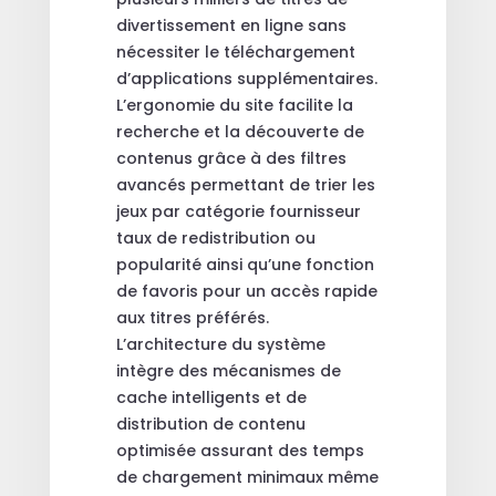
divertissement en ligne sans
nécessiter le téléchargement
d’applications supplémentaires.
L’ergonomie du site facilite la
recherche et la découverte de
contenus grâce à des filtres
avancés permettant de trier les
jeux par catégorie fournisseur
taux de redistribution ou
popularité ainsi qu’une fonction
de favoris pour un accès rapide
aux titres préférés.
L’architecture du système
intègre des mécanismes de
cache intelligents et de
distribution de contenu
optimisée assurant des temps
de chargement minimaux même