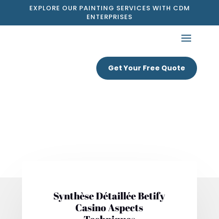
EXPLORE OUR PAINTING SERVICES WITH CDM
ENTERPRISES
Get Your Free Quote
Synthèse Détaillée Betify
Casino Aspects