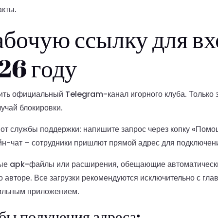
акты.
абочую ссылку для вх
26 году
ть официальный Telegram-канал игорного клуба. Только 
учай блокировки.
от службы поддержки: напишите запрос через копку «Пом
йн-чат – сотрудники пришлют прямой адрес для подключени
ные apk-файлы или расширения, обещающие автоматический
о авторе. Все загрузки рекомендуются исключительно с гла
бильным приложением.
бы получения адреса: