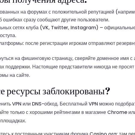
кованных на форумах с положительной репутацией (наприм
б ошибках сразу сообщают другие пользователи.
ьных сетях клуба (VK, Twitter, Instagram) – официальны
оступа.
латформы: после регистрации игрокам отправляют резерв
нуться на фишинговую страницу, сверяйте доменное имя с 
ах поддержки. Настоящие представители никогда не просят
мы на сайте.
все ресурсы заблокированы?
енить VPN или DNS-обход. Бесплатный VPN можно подобрат
йте только с хорошими рейтингами в магазине Chrome или
 площадках.
итесь к постоянным участникам форума Casino.org: там ре