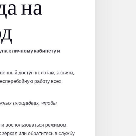
да на
од
па к личному кабинету и
венный доступ к слотам, акциям,
бесперебойную работу всех
ёжных площадках, чтобы
или воспользоваться режимом
 зеркал или обратитесь в службу