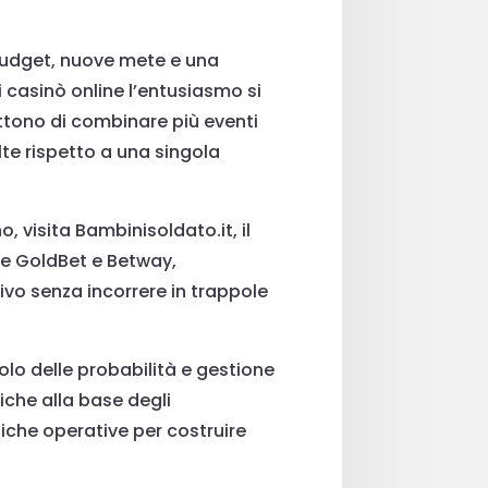
 budget, nuove mete e una
i casinò online l’entusiasmo si
tono di combinare più eventi
lte rispetto a una singola
 visita Bambinisoldato.it, il
ome GoldBet e Betway,
tivo senza incorrere in trappole
olo delle probabilità e gestione
iche alla base degli
iche operative per costruire