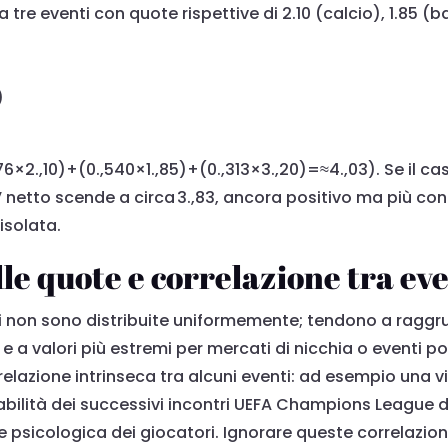
e eventi con quote rispettive di 2.10 (calcio), 1.85 (bas
)
)
76×2.,10)+(0.,540×1.,85)+(0.,313×3.,20)=≈4.,03). Se il cas
’EV netto scende a circa 3.,83, ancora positivo ma più co
isolata.
le quote e correlazione tra eve
ri non sono distribuite uniformemente; tendono a raggru
 a valori più estremi per mercati di nicchia o eventi po
orrelazione intrinseca tra alcuni eventi: ad esempio una 
abilità dei successivi incontri UEFA Champions League d
e psicologica dei giocatori. Ignorare queste correlazio