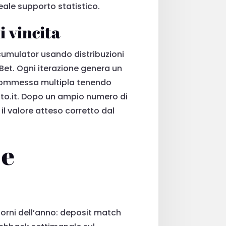
eale supporto statistico.
i vincita
ccumulator usando distribuzioni
dBet. Ogni iterazione genera un
a scommessa multipla tenendo
dato.it. Dopo un ampio numero di
 il valore atteso corretto dal
 e
iorni dell’anno: deposit match