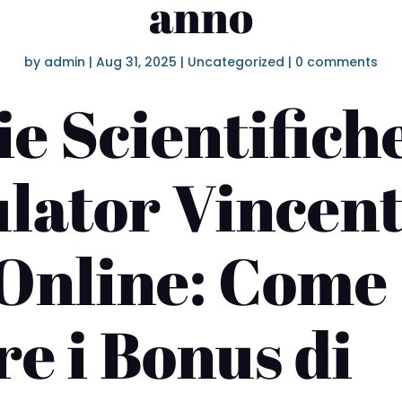
anno
by
admin
|
Aug 31, 2025
|
Uncategorized
|
0 comments
ie Scientifich
ator Vincent
Online: Come
re i Bonus di