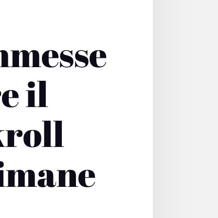
mmesse
e il
roll
timane