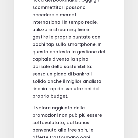
scommettitori possono
accedere a mercati
internazionali in tempo reale,
utilizzare streaming live e
gestire le proprie puntate con
pochi tap sullo smartphone. In
questo contesto la gestione del
capitale diventa la spina
dorsale della sostenibilità:
senza un piano di bankroll
solido anche il miglior analista
rischia rapide svalutazioni del
proprio budget.
Il valore aggiunto delle
promozioni non può più essere
sottovalutato; dal bonus
benvenuto alle free spin, le
offerte trasformano ogni