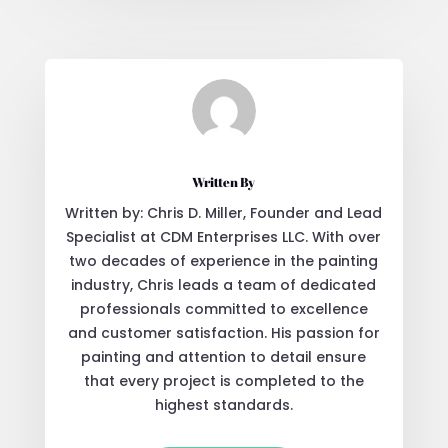
Written By
Written by: Chris D. Miller, Founder and Lead
Specialist at CDM Enterprises LLC. With over
two decades of experience in the painting
industry, Chris leads a team of dedicated
professionals committed to excellence
and customer satisfaction. His passion for
painting and attention to detail ensure
that every project is completed to the
highest standards.