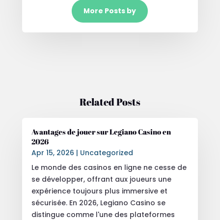
More Posts by
Related Posts
Avantages de jouer sur Legiano Casino en
2026
Apr 15, 2026
|
Uncategorized
Le monde des casinos en ligne ne cesse de
se développer, offrant aux joueurs une
expérience toujours plus immersive et
sécurisée. En 2026, Legiano Casino se
distingue comme l'une des plateformes