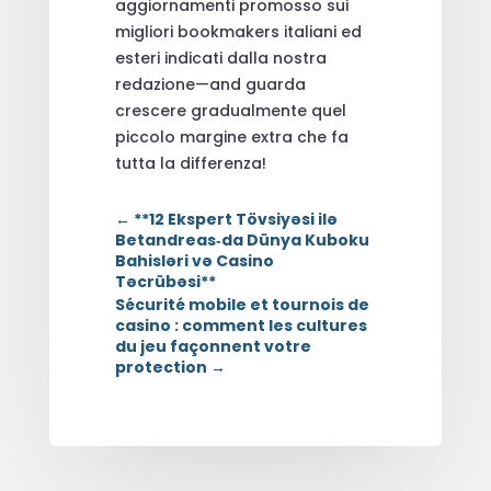
aggiornamenti promosso sui
migliori bookmakers italiani ed
esteri indicati dalla nostra
redazione—and guarda
crescere gradualmente quel
piccolo margine extra che fa
tutta la differenza!
←
**12 Ekspert Tövsiyəsi ilə
Betandreas‑da Dünya Kuboku
Bahisləri və Casino
Təcrübəsi**
Sécurité mobile et tournois de
casino : comment les cultures
du jeu façonnent votre
protection
→