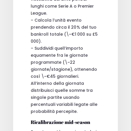
lunghi come Serie A o Premier
League.
– Calcola l’unità evento
prendendo circa il 20 % del tuo
bankroll totale (\~€1 000 su £5
000).
– Suddividi quell’importo
equamente fra le giornate
programmate (\~22
giornate/stagione), ottenendo
così \~€45 giornalieri.
All’interno della giornata
distribuisci quelle somme tra
singole partite usando
percentuali variabili legate alle
probabilità percepite.
Ricalibrazione mid‑season