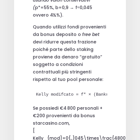
(
p*=55%, b=0,9 → f≈0,045
ovvero 4½%).
Quando utilizzi fondi provenienti
da bonus deposito o
free bet
devi ridurre questa frazione
poiché parte dello staking
proviene da denaro “gratuito”
soggetto a condizioni
contrattuali più stringenti
rispetto al tuo pool personale:
Se possiedi €4 800 personali +
€200 provenienti da bonus
starcasino.com,
[
Kelly_{mod}=0{,.}045\times\frac{4800}