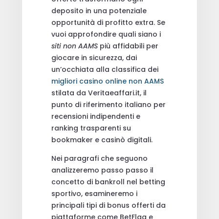
deposito in una potenziale
opportunità di profitto extra. Se
vuoi approfondire quali siano i
siti non AAMS
più affidabili per
giocare in sicurezza, dai
un’occhiata alla classifica dei
migliori casino online non AAMS
stilata da Veritaeaffari.it, il
punto di riferimento italiano per
recensioni indipendenti e
ranking trasparenti su
bookmaker e casinò digitali.
Nei paragrafi che seguono
analizzeremo passo passo il
concetto di bankroll nel betting
sportivo, esamineremo i
principali tipi di bonus offerti da
piattaforme come BetFlag e