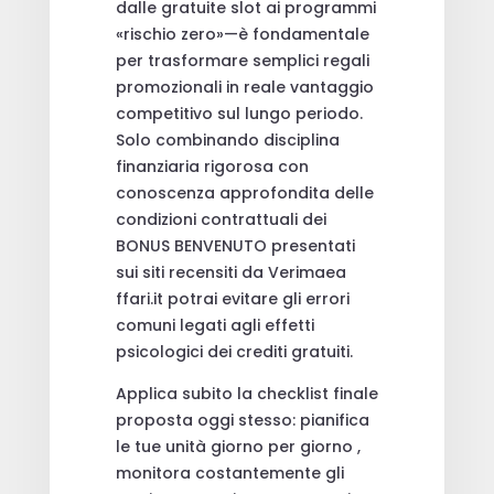
dalle gratuite slot ai programmi
«rischio zero»—è fondamentale
per trasformare semplici regali
promozionali in reale vantaggio
competitivo sul lungo periodo.
Solo combinando disciplina
finanziaria rigorosa con
conoscenza approfondita delle
condizioni contrattuali dei
BONUS BENVENUTO presentati
sui siti recensiti da Verima​ea​
ffari.it potrai evitare gli errori
comuni legati agli effetti
psicologici dei crediti gratuiti.
Applica subito la checklist finale
proposta oggi stesso: pianifica
le tue unità giorno per giorno ,
monitora costantemente gli