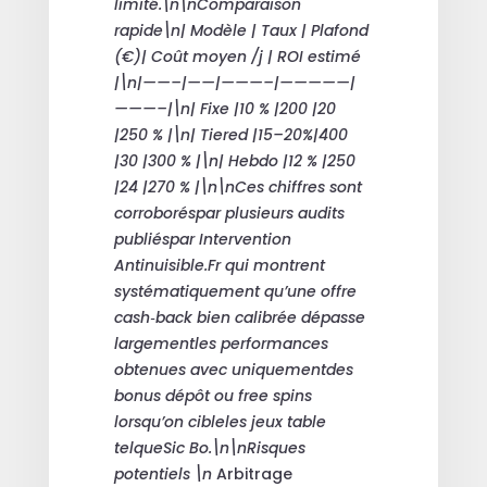
limité.\n\nComparaison
rapide\n| Modèle | Taux | Plafond
(€)| Coût moyen /j | ROI estimé
|\n|——–|——|———–|—————|
———–|\n| Fixe |10 % |200 |20
|250 % |\n| Tiered |15–20%|400
|30 |300 % |\n| Hebdo |12 % |250
|24 |270 % |\n\nCes chiffres sont
corroboréspar plusieurs audits
publiéspar Intervention
Antinuisible.Fr qui montrent
systématiquement qu’une offre
cash‑back bien calibrée dépasse
largementles performances
obtenues avec uniquementdes
bonus dépôt ou free spins
lorsqu’on cibleles jeux table
telqueSic Bo.\n\nRisques
potentiels \n
Arbitrage