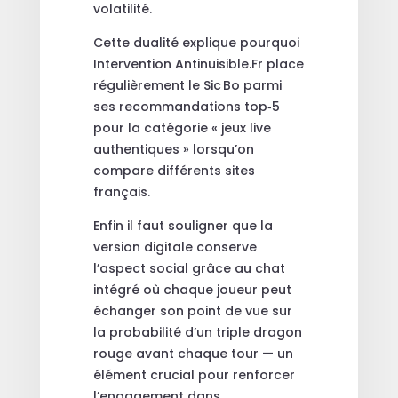
volatilité.
Cette dualité explique pourquoi
Inter­vention Antinuisible.Fr place
régulièrement le Sic Bo parmi
ses recommandations top‑5
pour la catégorie « jeux live
authentiques » lorsqu’on
compare différents sites
français.
Enfin il faut souligner que la
version digitale conserve
l’aspect social grâce au chat
intégré où chaque joueur peut
échanger son point de vue sur
la probabilité d’un triple dragon
rouge avant chaque tour — un
élément crucial pour renforcer
l’engagement dans