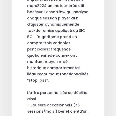
mars2024 un moteur prédictif
basésur TensorFlow qui analyse
chaque session player afin
d’ajuster dynamiquementle
tauxde remise appliqué au SIC
BO . L’algorithme prend en
compte trois variables
principales : fréquence
quotidiennede connexion ,
montant moyen misé ,
historique comportemental
liéau recoursaux fonctionnalités
“stop loss”.
L’offre personnalisée se décline
ainsi :
– Joueurs occasionnels (<5
sessions/mois ) bénéficientd’un