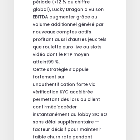
période (<12 % du chiffre
global), Lucky Dragon a vu son
EBITDA augmenter grâce au
volume additionnel généré par
nouveaux comptes actifs
profitant aussi d’autres jeux tels
que roulette euro live ou slots
vidéo dont le RTP moyen
atteint99 %.
Cette stratégie s’appuie
fortement sur
unauthentification forte via
vérification KYC accélérée
permettant dès lors au client
confirméd’accéder
instantanément au lobby SIC BO
sans délai supplémentaire —
facteur décisif pour maintenir
faible churn rate pendant