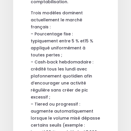
comptabilisation.
Trois modèles dominent
actuellement le marché
français :
– Pourcentage fixe :
typiquement entre 5 % et15 %
appliqué uniformément à
toutes pertes ;
– Cash‑back hebdomadaire :
crédité tous les lundi avec
plafonnement quotidien afin
d’encourager une activité
régulière sans créer de pic
excessif ;
– Tiered ou progressif :
augmente automatiquement
lorsque le volume misé dépasse
certains seuils (exemple :