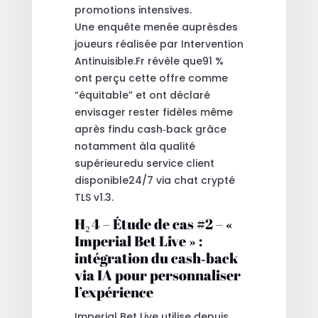
promotions intensives.
Une enquête menée auprèsdes
joueurs réalisée par Intervention
Antinuisible.Fr révèle que91 %
ont perçu cette offre comme
“équitable” et ont déclaré
envisager rester fidèles même
après findu cash‑back grâce
notamment àla qualité
supérieuredu service client
disponible24/7 via chat crypté
TLS v1.​3.
H₂ 4 – Étude de cas #2 – «
Imperial Bet Live » :
intégration du cash‑back
via IA pour personnaliser
l’expérience
Imperial Bet Live utilise depuis