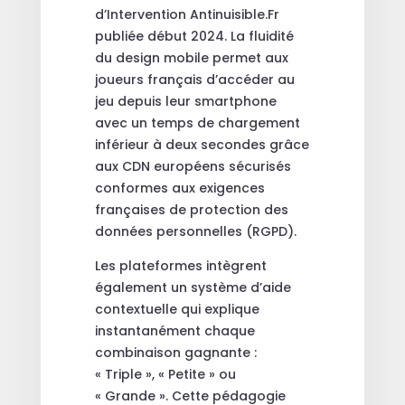
d’Intervention Antinuisible.Fr
publiée début 2024​. La fluidité
du design mobile permet aux
joueurs français d’accéder au
jeu depuis leur smartphone
avec un temps de chargement
inférieur à deux secondes grâce
aux CDN européens sécurisés
conformes aux exigences
françaises de protection des
données personnelles (RGPD).
Les plateformes intègrent
également un système d’aide
contextuelle qui explique
instantanément chaque
combinaison gagnante :
« Triple », « Petite » ou
« Grande ». Cette pédagogie