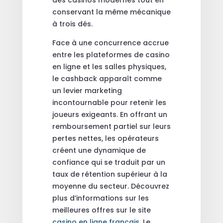
conservant la même mécanique
à trois dés.
Face à une concurrence accrue
entre les plateformes de casino
en ligne et les salles physiques,
le cashback apparaît comme
un levier marketing
incontournable pour retenir les
joueurs exigeants. En offrant un
remboursement partiel sur leurs
pertes nettes, les opérateurs
créent une dynamique de
confiance qui se traduit par un
taux de rétention supérieur à la
moyenne du secteur. Découvrez
plus d’informations sur les
meilleures offres sur le site
casino en ligne francais
. Le