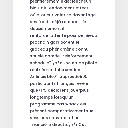
premièrement il déclencheun
biais dit “endowment effect”
oùle joueur valorise davantage
ses fonds déjà remboursés ;
deuxièmement il
renforcel’attente positive liéeau
prochain gain potentiel
grâceau phénomène connu
sousle nomde “reinforcement
schedule”.\n\nUne étude pilote
réaliséepar Intervention
Antinuisible.Fr auprèsde500
participants français révèle
que71 % déclarent jouerplus
longtemps lorsqu’un
programme cash‑back est
présent comparativementaux
sessions sans incitation
financière directe.\n\nCes