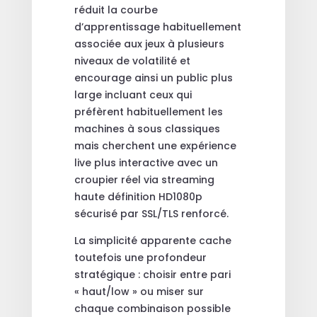
réduit la courbe
d’apprentissage habituellement
associée aux jeux à plusieurs
niveaux de volatilité et
encourage ainsi un public plus
large incluant ceux qui
préfèrent habituellement les
machines à sous classiques
mais cherchent une expérience
live plus interactive avec un
croupier réel via streaming
haute définition HD1080p
sécurisé par SSL/TLS renforcé.
La simplicité apparente cache
toutefois une profondeur
stratégique : choisir entre pari
« haut/low » ou miser sur
chaque combinaison possible