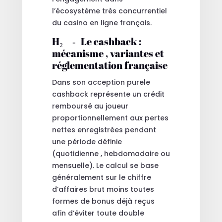
l’écosystème très concurrentiel
du casino en ligne français.
H₂ ​​​​​​​​​​​​ ‑ Le cashback :
mécanisme , variantes et
réglementation française
Dans son acception purele
cashback représente un crédit
remboursé au joueur
proportionnellement aux pertes
nettes enregistrées pendant
une période définie
(quotidienne , hebdomadaire ou
mensuelle). Le calcul se base
généralement sur le chiffre
d’affaires brut moins toutes
formes de bonus déjà reçus
afin d’éviter toute double