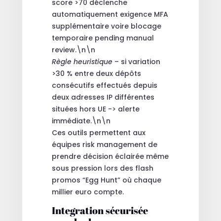
score >70 déclenche
automatiquement exigence MFA
supplémentaire voire blocage
temporaire pending manual
review.\n\n
Règle heuristique
– si variation
>30 % entre deux dépôts
consécutifs effectués depuis
deux adresses IP différentes
situées hors UE -> alerte
immédiate.\n\n
Ces outils permettent aux
équipes risk management de
prendre décision éclairée même
sous pression lors des flash
promos “Egg Hunt” où chaque
millier euro compte.
Integration sécurisée