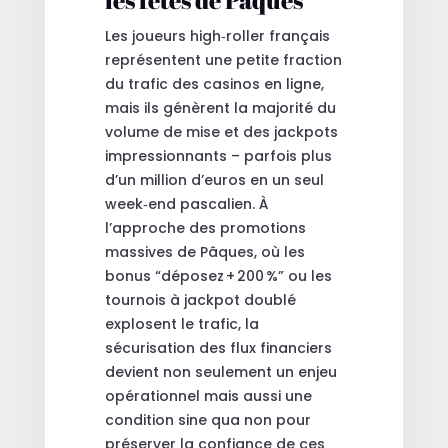
Les joueurs high‑roller français
représentent une petite fraction
du trafic des casinos en ligne,
mais ils génèrent la majorité du
volume de mise et des jackpots
impressionnants – parfois plus
d’un million d’euros en un seul
week‑end pascalien. À
l’approche des promotions
massives de Pâques, où les
bonus “déposez + 200 %” ou les
tournois à jackpot doublé
explosent le trafic, la
sécurisation des flux financiers
devient non seulement un enjeu
opérationnel mais aussi une
condition sine qua non pour
préserver la confiance de ces