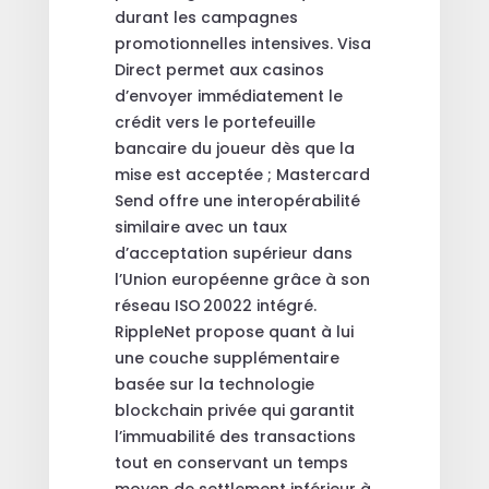
durant les campagnes
promotionnelles intensives. Visa
Direct permet aux casinos
d’envoyer immédiatement le
crédit vers le portefeuille
bancaire du joueur dès que la
mise est acceptée ; Mastercard
Send offre une interopérabilité
similaire avec un taux
d’acceptation supérieur dans
l’Union européenne grâce à son
réseau ISO 20022 intégré.
RippleNet propose quant à lui
une couche supplémentaire
basée sur la technologie
blockchain privée qui garantit
l’immuabilité des transactions
tout en conservant un temps
moyen de settlement inférieur à