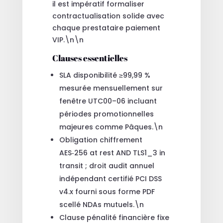
il est impératif formaliser
contractualisation solide avec
chaque prestataire paiement
VIP.\n\n
Clauses essentielles
SLA disponibilité ≥99,99 %
mesurée mensuellement sur
fenêtre UTC00–06 incluant
périodes promotionnelles
majeures comme Pâques.\n
Obligation chiffrement
AES‑256 at rest AND TLS1_3 in
transit ; droit audit annuel
indépendant certifié PCI DSS
v4.x fourni sous forme PDF
scellé NDAs mutuels.\n
Clause pénalité financière fixe