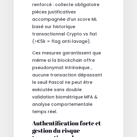
renforcé : collecte obligatoire
pièces justificatives
accompagnée d’un score ML
basé sur historique
transactionnel Crypto vs fiat
(>€5k = flag anti‐lavage).
Ces mesures garantissent que
même si la blockchain offre
pseudonymat intrinsèque ,
aucune transaction dépassant
le seuil Pascal ne peut être
exécutée sans double
validation biométrique MFA &
analyse comportementale
temps réel.
Authentification forte et
gestion du risque