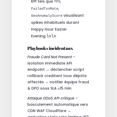
KPI tels que
,
TPS
,
FailedTxnRate
visualisant
GeoAnomalyScore
spikes inhabituels durant
Happy Hour Easter
Evening.\n\n
Playbooks incidentaux
Fraude Card Not Present
–
isolation immediate API
endpoint → déclencher script
rollback creditant tous dépôts
affectés → notifier équipe fraud
& DPO sous SLA ≤15 min.
Attaque DDoS API critique
–
basculement automatique vers
CDN WAF Cloudflare →
activation règle rate limiting “50