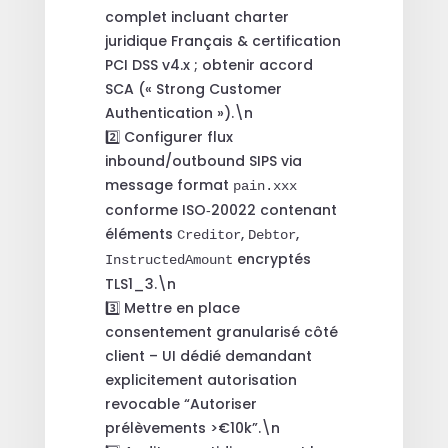
complet incluant charter
juridique Français & certification
PCI DSS v4.x ; obtenir accord
SCA (« Strong Customer
Authentication »).\n
2️⃣ Configurer flux
inbound/outbound SIPS via
message format
pain.xxx
conforme ISO‐20022 contenant
éléments
,
,
Creditor
Debtor
encryptés
InstructedAmount
TLS1_3.\n
3️⃣ Mettre en place
consentement granularisé côté
client – UI dédié demandant
explicitement autorisation
revocable “Autoriser
prélèvements >€10k”.\n