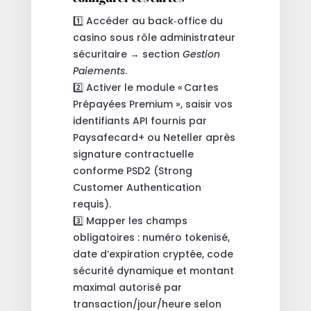
1️⃣ Accéder au back‑office du
casino sous rôle administrateur
sécuritaire → section
Gestion
Paiements
.
2️⃣ Activer le module « Cartes
Prépayées Premium », saisir vos
identifiants API fournis par
Paysafecard+ ou Neteller après
signature contractuelle
conforme PSD2 (Strong
Customer Authentication
requis).
3️⃣ Mapper les champs
obligatoires : numéro tokenisé,
date d’expiration cryptée, code
sécurité dynamique et montant
maximal autorisé par
transaction/jour/heure selon