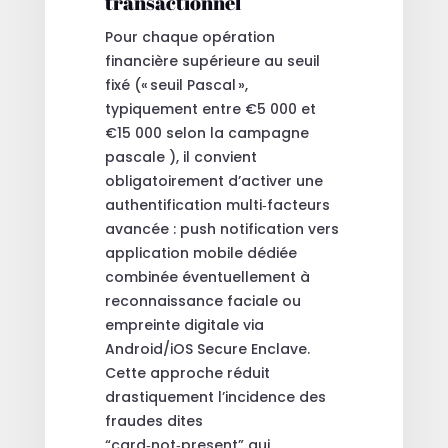
transactionnel
Pour chaque opération
financière supérieure au seuil
fixé (« seuil Pascal »,
typiquement entre €5 000 et
€15 000 selon la campagne
pascale ), il convient
obligatoirement d’activer une
authentification multi‑facteurs
avancée : push notification vers
application mobile dédiée
combinée éventuellement à
reconnaissance faciale ou
empreinte digitale via
Android/iOS Secure Enclave.
Cette approche réduit
drastiquement l’incidence des
fraudes dites
“card‑not‑present” qui