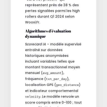
représentent près de 38 % des
pertes signalées parmi les high
rollers durant Q1 2024 selon
Wooxi.Fr.
Algorithmes d’évaluation
dynamique
Scorecard IA
– modèle supervisé
entraîné sur données
historiques anonymisées
incluant variables telles que
montant transactionnel moyen
mensuel (
),
avg_amount
fréquence (
),
txn_per_day
localisation GPS (
)
geo_distance
et indicateur comportemental
. Le modèle renvoie un
velocity
score compris entre 0–100 ; tout