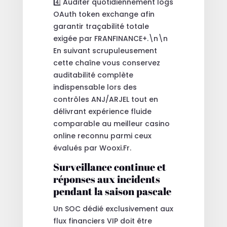
4️⃣ Auditer quotidiennement logs
OAuth token exchange afin
garantir traçabilité totale
exigée par FRANFINANCE+.\n\n
En suivant scrupuleusement
cette chaîne vous conservez
auditabilité complète
indispensable lors des
contrôles ANJ/ARJEL tout en
délivrant expérience fluide
comparable au meilleur casino
online reconnu parmi ceux
évalués par Wooxi.Fr.
Surveillance continue et
réponses aux incidents
pendant la saison pascale
Un SOC dédié exclusivement aux
flux financiers VIP doit être