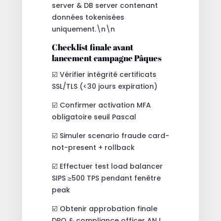
server & DB server contenant
données tokenisées
uniquement.\n\n
Checklist finale avant
lancement campagne Pâques
☑️ Vérifier intégrité certificats
SSL/TLS (<30 jours expiration)
☑️ Confirmer activation MFA
obligatoire seuil Pascal
☑️ Simuler scenario fraude card-
not-present + rollback
☑️ Effectuer test load balancer
SIPS ≥500 TPS pendant fenêtre
peak
☑️ Obtenir approbation finale
DPO & compliance officer ANJ