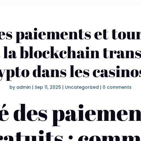
es paiements et tours
la blockchain trans
pto dans les casino
by
admin
|
Sep 11, 2025
|
Uncategorized
|
0 comments
é des paiemen
ratuits : comm