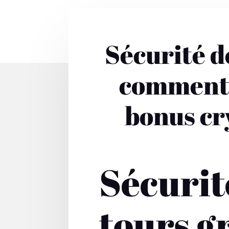
Sécurité d
comment 
bonus cry
Sécurit
tours g