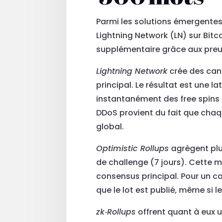
Parmi les solutions émergentes
Lightning Network (LN) sur Bitco
supplémentaire grâce aux preu
Lightning Network
crée des can
principal. Le résultat est une la
instantanément des free spins 
DDoS provient du fait que chaq
global.
Optimistic Rollups
agrègent plu
de challenge (7 jours). Cette 
consensus principal. Pour un ca
que le lot est publié, même si 
zk‑Rollups
offrent quant à eux 