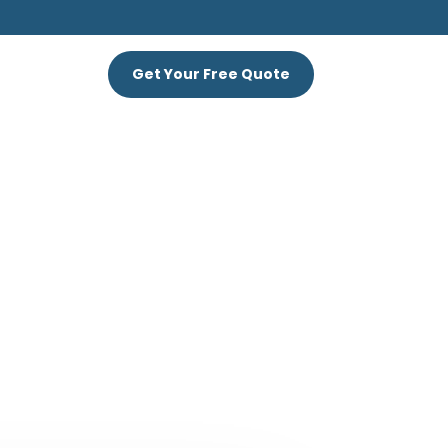
S
Get Your Free Quote