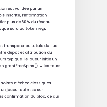
on est validée par un
s inscrite, l’information
ôler plus de 50 % du réseau.
haque euro ou token reçu
 : transparence totale du flux
tre dépôt et attribution du
 typique : le joueur initie un
on grantFreeSpins() → les tours
s points d’échec classiques
un joueur qui mise sur
s confirmation du bloc, ce qui