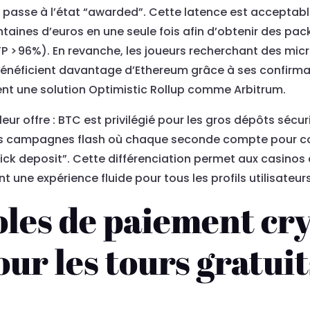
 passe à l’état “awarded”. Cette latence est acceptabl
ntaines d’euros en une seule fois afin d’obtenir des p
TP > 96%). En revanche, les joueurs recherchant des mi
bénéficient davantage d’Ethereum grâce à ses confirma
lisent une solution Optimistic Rollup comme Arbitrum.
ur offre : BTC est privilégié pour les gros dépôts sécu
e les campagnes flash où chaque seconde compte pour con
lick deposit”. Cette différenciation permet aux casinos 
 une expérience fluide pour tous les profils utilisateurs
oles de paiement cry
our les tours gratuit