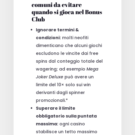
comuni da evitare
quando si gioca nel Bonus
Club
Ignorare termini &
condizioni:
molti neofiti
dimenticano che alcuni giochi
escludono le vincite dai free
spins dal conteggio totale del
wagering; ad esempio
Mega
Joker Deluxe
può avere un
limite del 10× solo sui win
derivanti dagli spinner
promozionali.*
Superare il limite
obbligatorio sulla puntata
massima:
ogni casino
stabilisce un tetto massimo