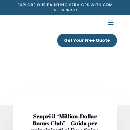
EXPLORE OUR PAINTING SERVICES WITH CDM
ENTERPRISES
Get Your Free Quote
Scopri il “Million‑Dollar
Bonus Club” – Guida per