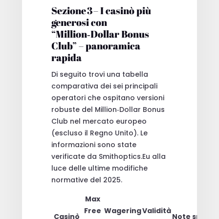
Sezione 3 – I casinò più
generosi con
“Million‑Dollar Bonus
Club” – panoramica
rapida
Di seguito trovi una tabella
comparativa dei sei principali
operatori che ospitano versioni
robuste del Million‑Dollar Bonus
Club nel mercato europeo
(escluso il Regno Unito). Le
informazioni sono state
verificate da Smithoptics.Eu alla
luce delle ultime modifiche
normative del 2025.
Max
Free
Wagering
Validità
Casinò
Note special