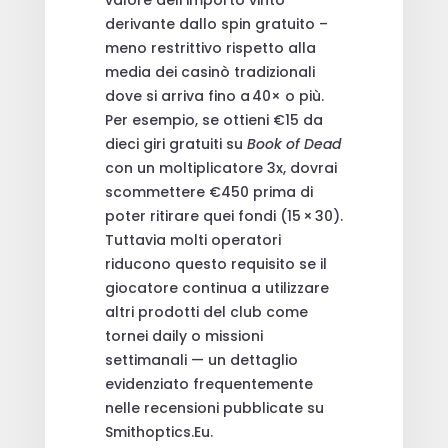
derivante dallo spin gratuito –
meno restrittivo rispetto alla
media dei casinò tradizionali
dove si arriva fino a 40×​ o più.
Per esempio, se ottieni €15 da
dieci giri gratuiti su
Book of Dead
con un moltiplicatore 3x, dovrai
scommettere €450 prima di
poter ritirare quei fondi (15 × 30).
Tuttavia molti operatori
riducono questo requisito se il
giocatore continua a utilizzare
altri prodotti del club come
tornei daily o missioni
settimanali — un dettaglio
evidenziato frequentemente
nelle recensioni pubblicate su
Smithoptics.Eu.