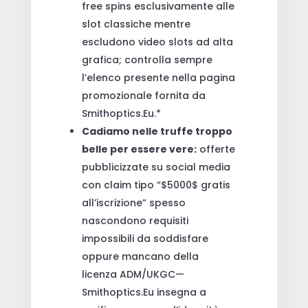
free spins esclusivamente alle
slot classiche mentre
escludono video slots ad alta
grafica; controlla sempre
l’elenco presente nella pagina
promozionale fornita da
Smithoptics.Eu.*
Cadiamo nelle truffe troppo
belle per essere vere:
offerte
pubblicizzate su social media
con claim tipo “$5000$ gratis
all’iscrizione” spesso
nascondono requisiti
impossibili da soddisfare
oppure mancano della
licenza ADM/UKGC—
Smithoptics.Eu insegna a