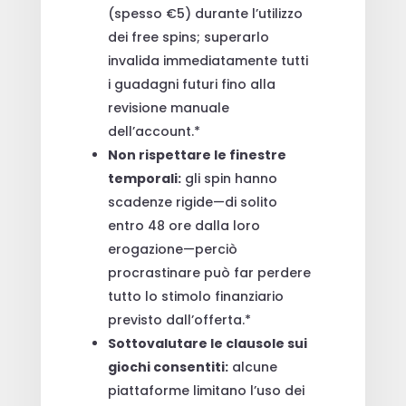
(spesso €5) durante l’utilizzo
dei free spins; superarlo
invalida immediatamente tutti
i guadagni futuri fino alla
revisione manuale
dell’account.*
Non rispettare le finestre
temporali:
gli spin hanno
scadenze rigide—di solito
entro 48 ore dalla loro
erogazione—perciò
procrastinare può far perdere
tutto lo stimolo finanziario
previsto dall’offerta.*
Sottovalutare le clausole sui
giochi consentiti:
alcune
piattaforme limitano l’uso dei