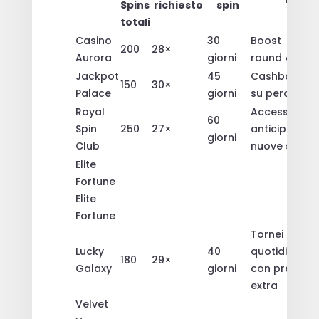
Spins
richiesto
spin
totali
Casino
30
Boost
200
28×
Aurora
giorni
round 4x
Jackpot
45
Cashback 5
150
30×
Palace
giorni
su perdite
Royal
Accesso
60
Spin
250
27×
anticipato a
giorni
Club
nuove slot
Elite
Fortune
Elite
Fortune
Tornei
Lucky
40
quotidiani
180
29×
Galaxy
giorni
con premi
extra
Velvet