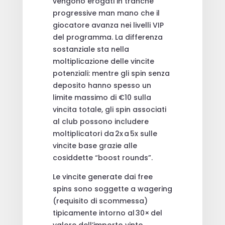
vengono erogati in tranche
progressive man mano che il
giocatore avanza nei livelli VIP
del programma. La differenza
sostanziale sta nella
moltiplicazione delle vincite
potenziali: mentre gli spin senza
deposito hanno spesso un
limite massimo di €10 sulla
vincita totale, gli spin associati
al club possono includere
moltiplicatori da 2x a 5x​ sulle
vincite base grazie alle
cosiddette “boost rounds”.
Le vincite generate dai free
spins sono soggette a wagering
(requisito di scommessa)
tipicamente intorno al 30× del
valore dell’importo vinto