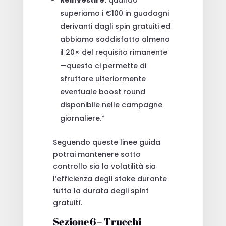
superiamo i €100 in guadagni
derivanti dagli spin gratuiti ed
abbiamo soddisfatto almeno
il 20× del requisito rimanente
—questo ci permette di
sfruttare ulteriormente
eventuale boost round
disponibile nelle campagne
giornaliere.*
Seguendo queste linee guida
potrai mantenere sotto
controllo sia la volatilità sia
l’efficienza degli stake durante
tutta la durata degli spint
gratuitì.
Sezione 6 – Trucchi