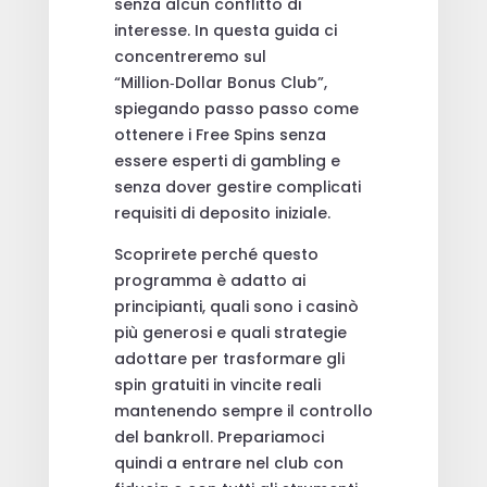
senza alcun conflitto di
interesse. In questa guida ci
concentreremo sul
“Million‑Dollar Bonus Club”,
spiegando passo passo come
ottenere i Free Spins senza
essere esperti di gambling e
senza dover gestire complicati
requisiti di deposito iniziale.
Scoprirete perché questo
programma è adatto ai
principianti, quali sono i casinò
più generosi e quali strategie
adottare per trasformare gli
spin gratuiti in vincite reali
mantenendo sempre il controllo
del bankroll. Prepariamoci
quindi a entrare nel club con