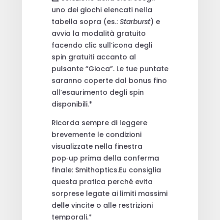
uno dei giochi elencati nella
tabella sopra (es.:
Starburst
) e
avvia la modalità gratuito
facendo clic sull’icona degli
spin gratuiti accanto al
pulsante “Gioca”. Le tue puntate
saranno coperte dal bonus fino
all’esaurimento degli spin
disponibili.*
Ricorda sempre di leggere
brevemente le condizioni
visualizzate nella finestra
pop‑up prima della conferma
finale: Smithoptics.Eu consiglia
questa pratica perché evita
sorprese legate ai limiti massimi
delle vincite o alle restrizioni
temporali.*