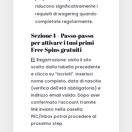
riducono significativamente i
requisiti di wagering quando
completate regolarmente.
Sezione 4 – Passo‑passo
per attivare i tuoi primi
Free Spins gratuiti
1️⃣ Registrazione: visita il sito
scelto dalla tabella precedente
e clicca su “Iscriviti”. Inserisci
nome completo, data di nascita
(verifica dell’età obbligatoria) e
indirizzo email valido. Dopo aver
confermato l’account tramite
link inviato nella casella
PEC/Inbox potrai procedere al
prossimo step.