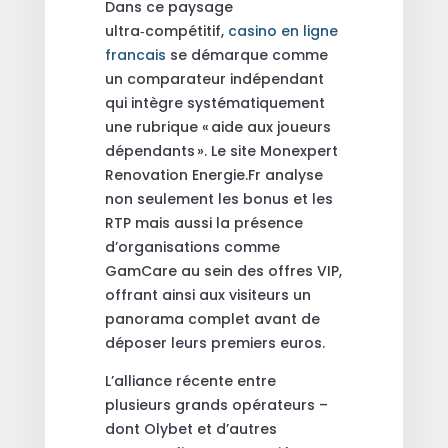
Dans ce paysage
ultra‑compétitif,
casino en ligne
francais
se démarque comme
un comparateur indépendant
qui intègre systématiquement
une rubrique « aide aux joueurs
dépendants ». Le site Monexpert
Renovation Energie.Fr analyse
non seulement les bonus et les
RTP mais aussi la présence
d’organisations comme
GamCare au sein des offres VIP,
offrant ainsi aux visiteurs un
panorama complet avant de
déposer leurs premiers euros.
L’alliance récente entre
plusieurs grands opérateurs –
dont Olybet et d’autres