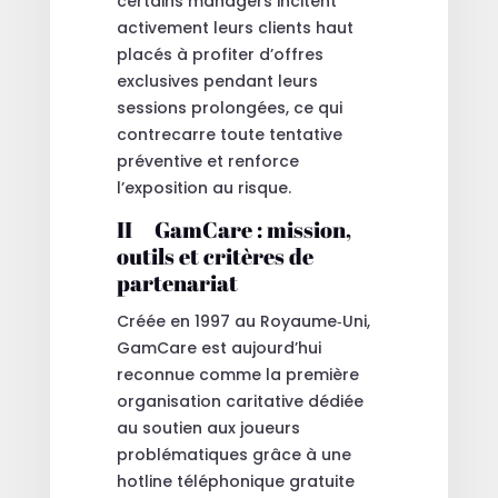
certains managers incitent
activement leurs clients haut
placés à profiter d’offres
exclusives pendant leurs
sessions prolongées, ce qui
contrecarre toute tentative
préventive et renforce
l’exposition au risque.
II GamCare : mission,
outils et critères de
partenariat
Créée en 1997 au Royaume‑Uni,
GamCare est aujourd’hui
reconnue comme la première
organisation caritative dédiée
au soutien aux joueurs
problématiques grâce à une
hotline téléphonique gratuite