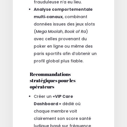
frauduleuse n’a eu lieu.
Analyse comportementale
multi‑canaux
, combinant
données issues des jeux slots
(
Mega Moolah
,
Book of Ra
)
avec celles provenant du
poker en ligne ou même des
paris sportifs afin d’obtenir un
profil global plus fiable.
Recommandations
stratégiques pour les
opérateurs
Créer un
«VIP Care
Dashboard »
dédié où
chaque membre voit
clairement son score santé
ludique basé sur fréquence