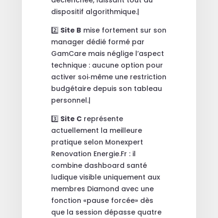
dispositif algorithmique.|
2️⃣
Site B
mise fortement sur son
manager dédié formé par
GamCare mais néglige l’aspect
technique : aucune option pour
activer soi‑même une restriction
budgétaire depuis son tableau
personnel.|
3️⃣
Site C
représente
actuellement la meilleure
pratique selon Monexpert
Renovation Energie.Fr : il
combine dashboard santé
ludique visible uniquement aux
membres Diamond avec une
fonction «pause forcée» dès
que la session dépasse quatre