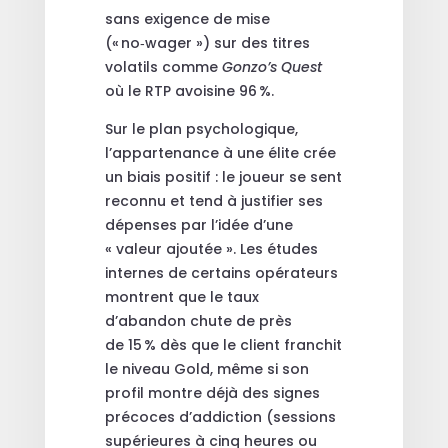
sans exigence de mise
(« no‑wager ») sur des titres
volatils comme
Gonzo’s Quest
où le RTP avoisine 96 %.
Sur le plan psychologique,
l’appartenance à une élite crée
un biais positif : le joueur se sent
reconnu et tend à justifier ses
dépenses par l’idée d’une
« valeur ajoutée ». Les études
internes de certains opérateurs
montrent que le taux
d’abandon chute de près
de 15 % dès que le client franchit
le niveau Gold, même si son
profil montre déjà des signes
précoces d’addiction (sessions
supérieures à cinq heures ou