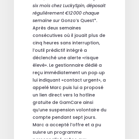
six mois chez LuckySpin
, déposait
régulièrement €12 000 chaque
semaine sur
Gonzo’s Quest*.
Après deux semaines
consécutives où il jouait plus de
cinq heures sans interruption,
l’outil prédictif intégré a
déclenché une alerte «risque
élevé». Le gestionnaire dédié a
reçu immédiatement un pop‑up
lui indiquant «contact urgent», a
appelé Marc puis lui a proposé
un lien direct vers la hotline
gratuite de GamCare ainsi
qu’une suspension volontaire du
compte pendant sept jours.
Marc a accepté l’offre et a pu
suivre un programme