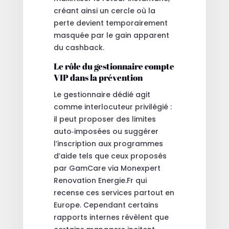
créant ainsi un cercle où la
perte devient temporairement
masquée par le gain apparent
du cashback.
Le rôle du gestionnaire compte
VIP dans la prévention
Le gestionnaire dédié agit
comme interlocuteur privilégié :
il peut proposer des limites
auto‑imposées ou suggérer
l’inscription aux programmes
d’aide tels que ceux proposés
par GamCare via Monexpert
Renovation Energie.Fr qui
recense ces services partout en
Europe. Cependant certains
rapports internes révèlent que