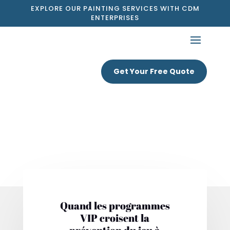
EXPLORE OUR PAINTING SERVICES WITH CDM
ENTERPRISES
Get Your Free Quote
Quand les programmes
VIP croisent la