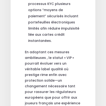
processus KYC plusieurs
options “moyens de
paiement” sécurisés incluant
portefeuilles électroniques
limités afin réduire impulsivité
liée aux cartes crédit
instantanées.
En adoptant ces mesures
ambitieuses , le statut « VIP »
pourrait évoluer vers un
véritable label qualité où
prestige rime enfin avec
protection solide—un
changement nécessaire tant
pour rassurer les régulateurs
européens que pour offrir aux
joueurs français une expérience