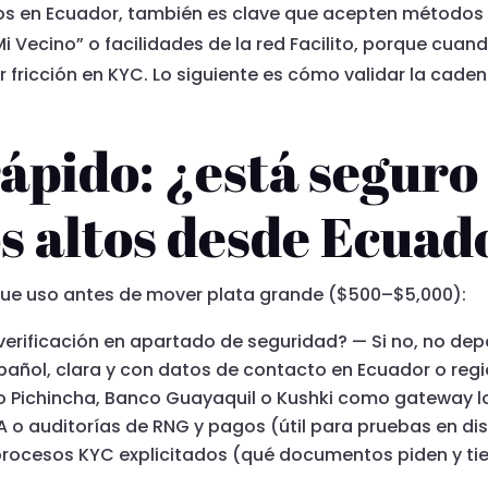
tros en Ecuador, también es clave que acepten métodos
i Vecino” o facilidades de la red Facilito, porque cua
 fricción en KYC. Lo siguiente es cómo validar la cade
ápido: ¿está seguro
os altos desde Ecuad
 que uso antes de mover plata grande ($500–$5,000):
verificación en apartado de seguridad? — Si no, no dep
spañol, clara y con datos de contacto en Ecuador o re
 Pichincha, Banco Guayaquil o Kushki como gateway l
 o auditorías de RNG y pagos (útil para pruebas en di
procesos KYC explicitados (qué documentos piden y t