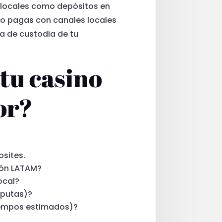
 locales como depósitos en
ndo pagas con canales locales
na de custodia de tu
 tu casino
or?
osites.
gión LATAM?
ocal?
sputas)?
iempos estimados)?