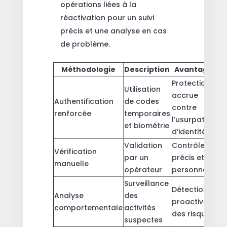
opérations liées à la
réactivation pour un suivi
précis et une analyse en cas
de problème.
Méthodologie
Description
Avantages
Protection
Utilisation
accrue
Authentification
de codes
contre
renforcée
temporaires
l’usurpation
et biométrie
d’identité
Validation
Contrôle
Vérification
par un
précis et
manuelle
opérateur
personnalisé
Surveillance
Détection
Analyse
des
proactive
comportementale
activités
des risques
suspectes