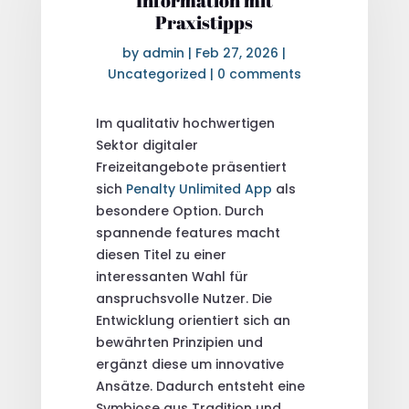
Information mit
Praxistipps
by
admin
|
Feb 27, 2026
|
Uncategorized
|
0 comments
Im qualitativ hochwertigen
Sektor digitaler
Freizeitangebote präsentiert
sich
Penalty Unlimited App
als
besondere Option. Durch
spannende features macht
diesen Titel zu einer
interessanten Wahl für
anspruchsvolle Nutzer. Die
Entwicklung orientiert sich an
bewährten Prinzipien und
ergänzt diese um innovative
Ansätze. Dadurch entsteht eine
Symbiose aus Tradition und