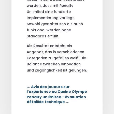
werden, dass mit Penalty
Unlimited eine fundierte
Implementierung vorliegt.
Sowohl gestalterisch als auch
funktional werden hohe
Standards erfüllt.
Als Resultat entsteht ein
Angebot, das in verschiedenen
Kategorien zu gefallen weiß. Die
Balance zwischen Innovation
und Zugänglichkeit ist gelungen.
←
Avis des joueurs sur
l'expérience au Casino Olympe
Penalty unlimited - évaluation
détaillée technique
→