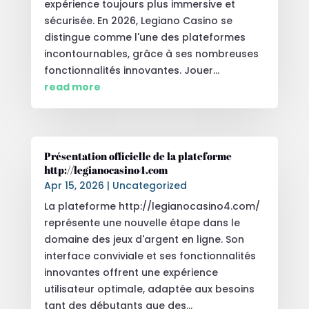
expérience toujours plus immersive et
sécurisée. En 2026, Legiano Casino se
distingue comme l'une des plateformes
incontournables, grâce à ses nombreuses
fonctionnalités innovantes. Jouer...
read more
Présentation officielle de la plateforme
http://legianocasino4.com
Apr 15, 2026
|
Uncategorized
La plateforme http://legianocasino4.com/
représente une nouvelle étape dans le
domaine des jeux d'argent en ligne. Son
interface conviviale et ses fonctionnalités
innovantes offrent une expérience
utilisateur optimale, adaptée aux besoins
tant des débutants que des...