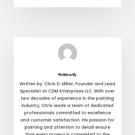
Written By
Written by: Chris D. Miller, Founder and Lead
Specialist at CDM Enterprises LLC. With over
two decades of experience in the painting
industry, Chris leads a team of dedicated
professionals committed to excellence
and customer satisfaction. His passion for
painting and attention to detail ensure
that every project is completed to the