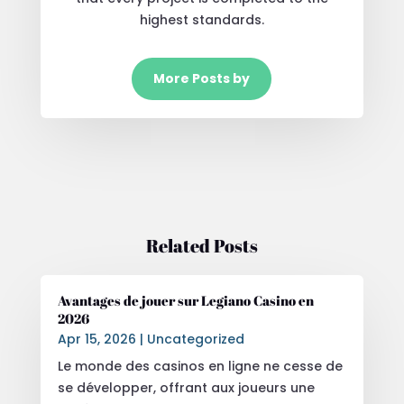
highest standards.
More Posts by
Related Posts
Avantages de jouer sur Legiano Casino en
2026
Apr 15, 2026
|
Uncategorized
Le monde des casinos en ligne ne cesse de
se développer, offrant aux joueurs une