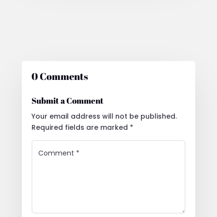
0 Comments
Submit a Comment
Your email address will not be published.
Required fields are marked
*