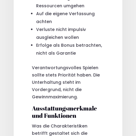
Ressourcen umgehen
Auf die eigene Verfassung
achten
Verluste nicht impulsiv
ausgleichen wollen
Erfolge als Bonus betrachten,
nicht als Garantie
Verantwortungsvolles Spielen
sollte stets Priorität haben. Die
Unterhaltung steht im
Vordergrund, nicht die
Gewinnmaximierung.
Ausstattungsmerkmale
und Funktionen
Was die Charakteristiken
betrifft gestaltet sich die