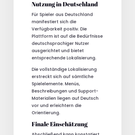
Nutzung in Deutschland
Für Spieler aus Deutschland
manifestiert sich die
Verfügbarkeit positiv. Die
Plattform ist auf die Bedürfnisse
deutschsprachiger Nutzer
ausgerichtet und bietet
entsprechende Lokalisierung.
Die vollständige Lokalisierung
erstreckt sich auf sämtliche
Spielelemente. Menüs,
Beschreibungen und Support-
Materialien liegen auf Deutsch
vor und erleichtern die
Orientierung.
Finale Einschätzung
Abschließend kann konstatiert