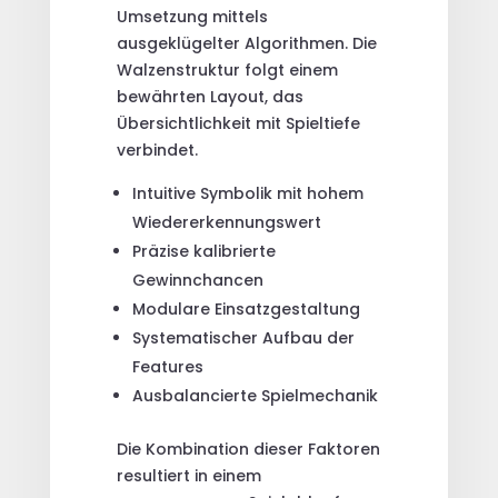
Umsetzung mittels
ausgeklügelter Algorithmen. Die
Walzenstruktur folgt einem
bewährten Layout, das
Übersichtlichkeit mit Spieltiefe
verbindet.
Intuitive Symbolik mit hohem
Wiedererkennungswert
Präzise kalibrierte
Gewinnchancen
Modulare Einsatzgestaltung
Systematischer Aufbau der
Features
Ausbalancierte Spielmechanik
Die Kombination dieser Faktoren
resultiert in einem