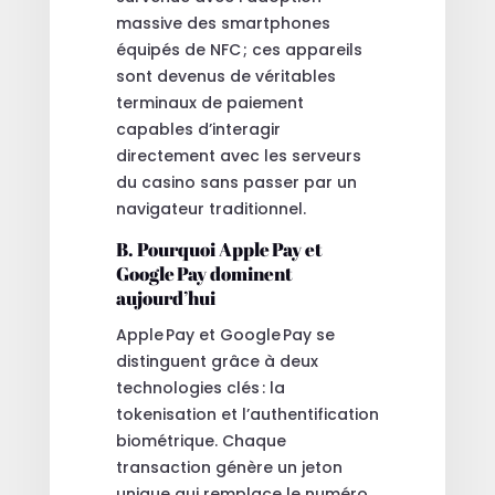
massive des smartphones
équipés de NFC ; ces appareils
sont devenus de véritables
terminaux de paiement
capables d’interagir
directement avec les serveurs
du casino sans passer par un
navigateur traditionnel.
B. Pourquoi Apple Pay et
Google Pay dominent
aujourd’hui
Apple Pay et Google Pay se
distinguent grâce à deux
technologies clés : la
tokenisation et l’authentification
biométrique. Chaque
transaction génère un jeton
unique qui remplace le numéro