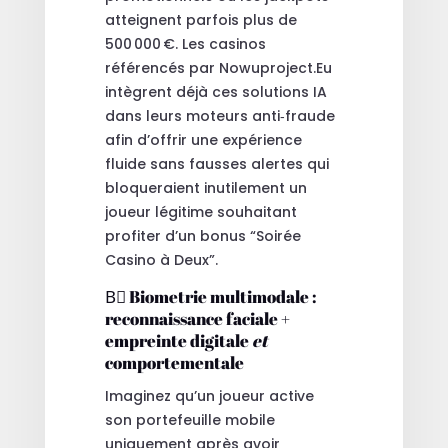
atteignent parfois plus de
500 000 €. Les casinos
référencés par Nowuproject.Eu
intègrent déjà ces solutions IA
dans leurs moteurs anti‑fraude
afin d’offrir une expérience
fluide sans fausses alertes qui
bloqueraient inutilement un
joueur légitime souhaitant
profiter d’un bonus “Soirée
Casino à Deux”.
B️⃣ Biometrie multimodale :
reconnaissance faciale +
empreinte digitale
et
comportementale
Imaginez qu’un joueur active
son portefeuille mobile
uniquement après avoir