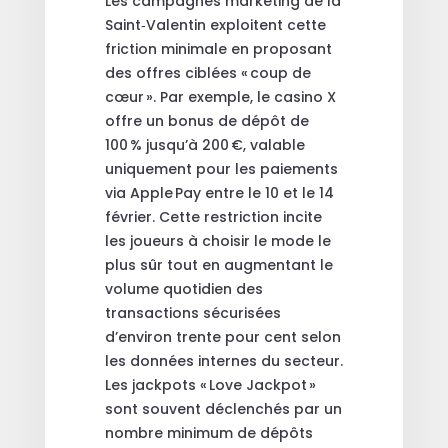
Les campagnes marketing de la
Saint‑Valentin exploitent cette
friction minimale en proposant
des offres ciblées « coup de
cœur ». Par exemple, le casino X
offre un bonus de dépôt de
100 % jusqu’à 200 €, valable
uniquement pour les paiements
via Apple Pay entre le 10 et le 14
février. Cette restriction incite
les joueurs à choisir le mode le
plus sûr tout en augmentant le
volume quotidien des
transactions sécurisées
d’environ trente pour cent selon
les données internes du secteur.
Les jackpots « Love Jackpot »
sont souvent déclenchés par un
nombre minimum de dépôts