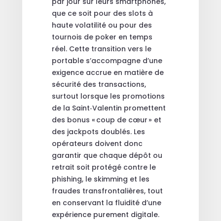
par jour sur leurs smartphones,
que ce soit pour des slots à
haute volatilité ou pour des
tournois de poker en temps
réel. Cette transition vers le
portable s’accompagne d’une
exigence accrue en matière de
sécurité des transactions,
surtout lorsque les promotions
de la Saint‑Valentin promettent
des bonus « coup de cœur » et
des jackpots doublés. Les
opérateurs doivent donc
garantir que chaque dépôt ou
retrait soit protégé contre le
phishing, le skimming et les
fraudes transfrontalières, tout
en conservant la fluidité d’une
expérience purement digitale.