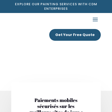
EXPLORE OUR PAINTING SERVICES WITH CDM
ENTERPRISES
Get Your Free Quote
Paiements mobiles
sécurisés sur les