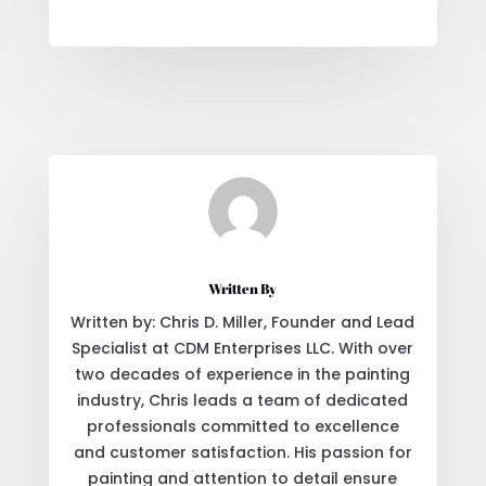
Written By
Written by: Chris D. Miller, Founder and Lead
Specialist at CDM Enterprises LLC. With over
two decades of experience in the painting
industry, Chris leads a team of dedicated
professionals committed to excellence
and customer satisfaction. His passion for
painting and attention to detail ensure