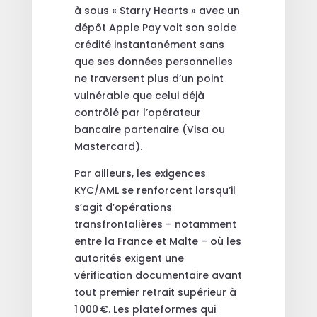
à sous « Starry Hearts » avec un
dépôt Apple Pay voit son solde
crédité instantanément sans
que ses données personnelles
ne traversent plus d’un point
vulnérable que celui déjà
contrôlé par l’opérateur
bancaire partenaire (Visa ou
Mastercard).
Par ailleurs, les exigences
KYC/AML se renforcent lorsqu’il
s’agit d’opérations
transfrontalières – notamment
entre la France et Malte – où les
autorités exigent une
vérification documentaire avant
tout premier retrait supérieur à
1 000 €. Les plateformes qui