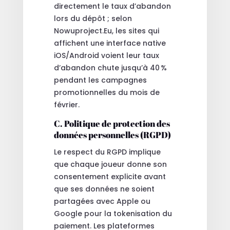
directement le taux d’abandon
lors du dépôt ; selon
Nowuproject.Eu, les sites qui
affichent une interface native
iOS/Android voient leur taux
d’abandon chute jusqu’à 40 %
pendant les campagnes
promotionnelles du mois de
février.
C. Politique de protection des
données personnelles (RGPD)
Le respect du RGPD implique
que chaque joueur donne son
consentement explicite avant
que ses données ne soient
partagées avec Apple ou
Google pour la tokenisation du
paiement. Les plateformes