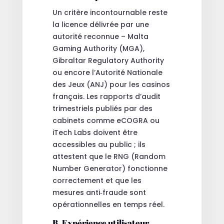
Un critère incontournable reste
la licence délivrée par une
autorité reconnue – Malta
Gaming Authority (MGA),
Gibraltar Regulatory Authority
ou encore l’Autorité Nationale
des Jeux (ANJ) pour les casinos
français. Les rapports d’audit
trimestriels publiés par des
cabinets comme eCOGRA ou
iTech Labs doivent être
accessibles au public ; ils
attestent que le RNG (Random
Number Generator) fonctionne
correctement et que les
mesures anti‑fraude sont
opérationnelles en temps réel.
B. Expérience utilisateur