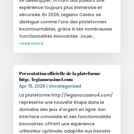
se développer, offrant aux joueurs une
expérience toujours plus immersive et
sécurisée. En 2026, Legiano Casino se
distingue comme l'une des plateformes
incontournables, grâce à ses nombreuses
fonctionnalités innovantes. Jouer...
read more
Présentation officielle de la plateforme
http://legianocasino4.com
Apr 15, 2026
|
Uncategorized
La plateforme http://legianocasino4.com/
représente une nouvelle étape dans le
domaine des jeux d'argent en ligne. Son
interface conviviale et ses fonctionnalités
innovantes offrent une expérience
utilisateur optimale, adaptée aux besoins