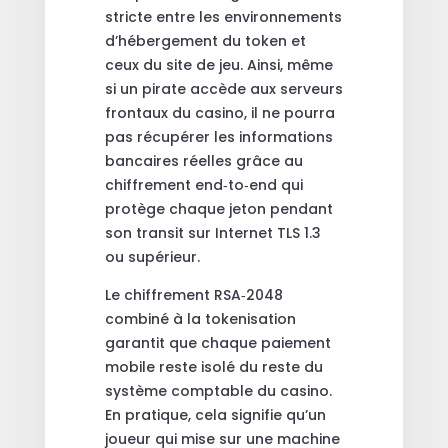
stricte entre les environnements
d’hébergement du token et
ceux du site de jeu. Ainsi, même
si un pirate accède aux serveurs
frontaux du casino, il ne pourra
pas récupérer les informations
bancaires réelles grâce au
chiffrement end‑to‑end qui
protège chaque jeton pendant
son transit sur Internet TLS 1.3
ou supérieur.
Le chiffrement RSA‑2048
combiné à la tokenisation
garantit que chaque paiement
mobile reste isolé du reste du
système comptable du casino.
En pratique, cela signifie qu’un
joueur qui mise sur une machine