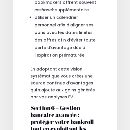
bookmakers offrent souvent
cashback
supplémentaire.
Utiliser un calendrier
personnel afin d’aligner ses
paris avec les dates limites
des offres afin d’éviter toute
perte d’avantage dûe à
l’expiration prématurée.
En adoptant cette vision
systématique vous créez une
source continue d’avantages
qui s’ajoute aux gains générés
par vos analyses EV.
Section 6 – Gestion
bancaire avancée :
protéger votre bankroll
tout en exploitant les