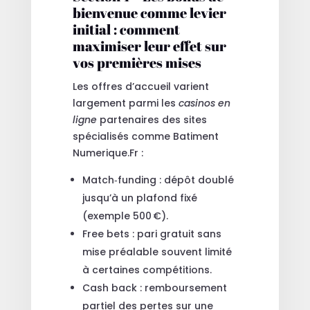
bienvenue comme levier
initial : comment
maximiser leur effet sur
vos premières mises
Les offres d’accueil varient
largement parmi les
casinos en
ligne
partenaires des sites
spécialisés comme Batiment
Numerique.Fr :
Match‑funding : dépôt doublé
jusqu’à un plafond fixé
(exemple 500 €).
Free bets : pari gratuit sans
mise préalable souvent limité
à certaines compétitions.
Cash back : remboursement
partiel des pertes sur une