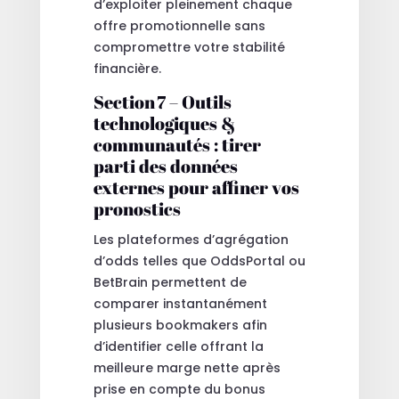
d’exploiter pleinement chaque
offre promotionnelle sans
compromettre votre stabilité
financière.
Section 7 – Outils
technologiques &
communautés : tirer
parti des données
externes pour affiner vos
pronostics
Les plateformes d’agrégation
d’odds telles que OddsPortal ou
BetBrain permettent de
comparer instantanément
plusieurs bookmakers afin
d’identifier celle offrant la
meilleure marge nette après
prise en compte du bonus