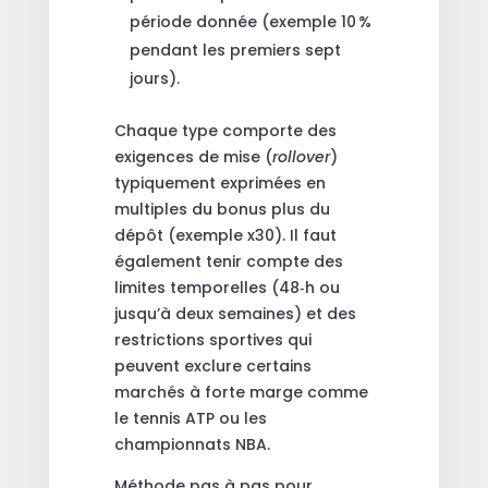
période donnée (exemple 10 %
pendant les premiers sept
jours).
Chaque type comporte des
exigences de mise (
rollover
)
typiquement exprimées en
multiples du bonus plus du
dépôt (exemple x30). Il faut
également tenir compte des
limites temporelles (48‑h ou
jusqu’à deux semaines) et des
restrictions sportives qui
peuvent exclure certains
marchés à forte marge comme
le tennis ATP ou les
championnats NBA.
Méthode pas à pas pour