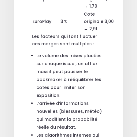
→ 1,70
Cote
EuroPlay
3 %
originale 3,00
→ 2,91
Les facteurs qui font fluctuer
ces marges sont multiples :
Le volume des mises placées
sur chaque issue ; un afflux
massif peut pousser le
bookmaker à rééquilibrer les
cotes pour limiter son
exposition.
L’arrivée d’informations
nouvelles (blessures, météo)
qui modifient la probabilité
réelle du résultat.
Les algorithmes internes qui