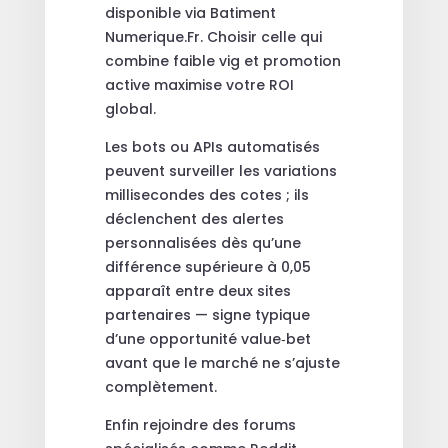
disponible via Batiment
Numerique.Fr. Choisir celle qui
combine faible vig et promotion
active maximise votre ROI
global.
Les bots ou APIs automatisés
peuvent surveiller les variations
millisecondes des cotes ; ils
déclenchent des alertes
personnalisées dès qu’une
différence supérieure à 0,05
apparaît entre deux sites
partenaires — signe typique
d’une opportunité value‑bet
avant que le marché ne s’ajuste
complètement.
Enfin rejoindre des forums