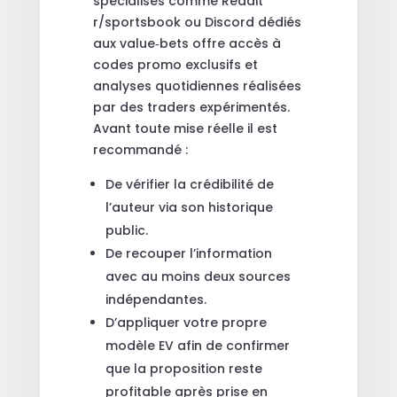
spécialisés comme Reddit
r/sportsbook ou Discord dédiés
aux value‑bets offre accès à
codes promo exclusifs et
analyses quotidiennes réalisées
par des traders expérimentés.
Avant toute mise réelle il est
recommandé :
De vérifier la crédibilité de
l’auteur via son historique
public.
De recouper l’information
avec au moins deux sources
indépendantes.
D’appliquer votre propre
modèle EV afin de confirmer
que la proposition reste
profitable après prise en