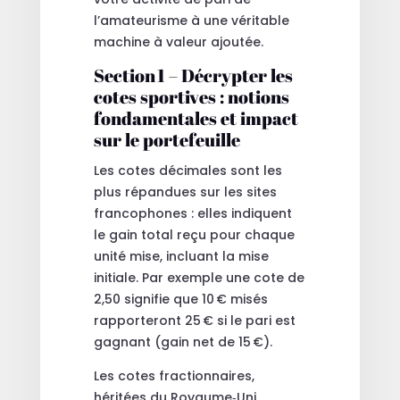
l’amateurisme à une véritable
machine à valeur ajoutée.
Section 1 – Décrypter les
cotes sportives : notions
fondamentales et impact
sur le portefeuille
Les cotes décimales sont les
plus répandues sur les sites
francophones : elles indiquent
le gain total reçu pour chaque
unité mise, incluant la mise
initiale. Par exemple une cote de
2,50 signifie que 10 € misés
rapporteront 25 € si le pari est
gagnant (gain net de 15 €).
Les cotes fractionnaires,
héritées du Royaume‑Uni,