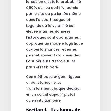
lorsqu’on ajuste la probabilité
à 60 % au lieu de 45 % fournie
par le site du pariur. De même
dans l’e‑sport League of
Legends où la volatilité est
élevée mais les données
historiques sont abondantes ;
appliquer un modèle logistique
aux performances récentes
permet souvent d’obtenir des
EV supérieurs à zéro sur les
paris «first blood».
Ces méthodes exigent rigueur
et constance ; elles
transforment chaque décision
en un calcul objectif plutôt
qu’en intuition pure.
Section 4 – Les bonus de