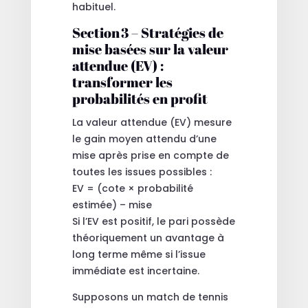
habituel.
Section 3 – Stratégies de
mise basées sur la valeur
attendue (EV) :
transformer les
probabilités en profit
La valeur attendue (EV) mesure
le gain moyen attendu d’une
mise après prise en compte de
toutes les issues possibles :
EV = (cote × probabilité
estimée) – mise
Si l’EV est positif, le pari possède
théoriquement un avantage à
long terme même si l’issue
immédiate est incertaine.
Supposons un match de tennis