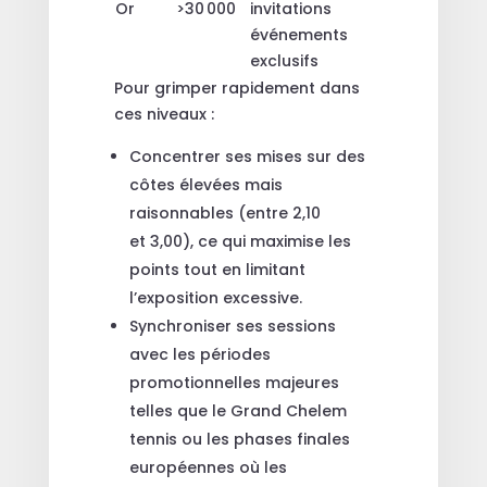
Or
>30 000
invitations
événements
exclusifs
Pour grimper rapidement dans
ces niveaux :
Concentrer ses mises sur des
côtes élevées mais
raisonnables (entre 2,10
et 3,00), ce qui maximise les
points tout en limitant
l’exposition excessive.
Synchroniser ses sessions
avec les périodes
promotionnelles majeures
telles que le Grand Chelem
tennis ou les phases finales
européennes où les