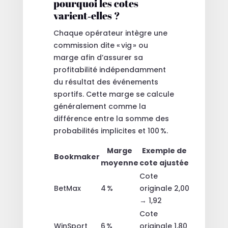
pourquoi les cotes
varient‑elles ?
Chaque opérateur intègre une
commission dite « vig » ou
marge afin d’assurer sa
profitabilité indépendamment
du résultat des événements
sportifs. Cette marge se calcule
généralement comme la
différence entre la somme des
probabilités implicites et 100 %.
Marge
Exemple de
Bookmaker
moyenne
cote ajustée
Cote
BetMax
4 %
originale 2,00
→ 1,92
Cote
WinSport
6 %
originale 1,80