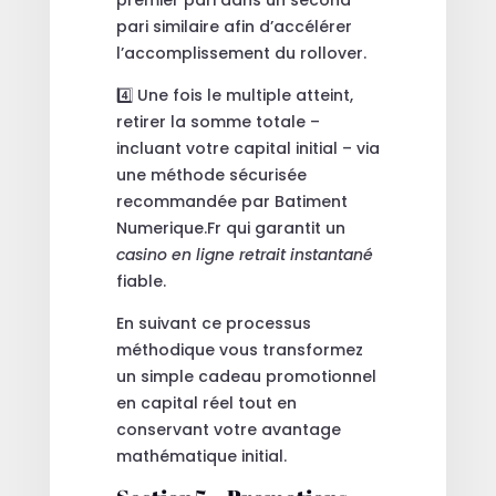
pari similaire afin d’accélérer
l’accomplissement du rollover.
4️⃣ Une fois le multiple atteint,
retirer la somme totale –
incluant votre capital initial – via
une méthode sécurisée
recommandée par Batiment
Numerique.Fr qui garantit un
casino en ligne retrait instantané
fiable.
En suivant ce processus
méthodique vous transformez
un simple cadeau promotionnel
en capital réel tout en
conservant votre avantage
mathématique initial.