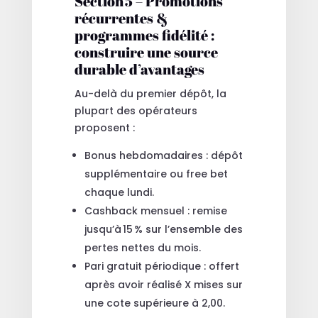
Section 5 – Promotions
récurrentes &
programmes fidélité :
construire une source
durable d’avantages
Au-delà du premier dépôt, la
plupart des opérateurs
proposent :
Bonus hebdomadaires : dépôt
supplémentaire ou free bet
chaque lundi.
Cashback mensuel : remise
jusqu’à 15 % sur l’ensemble des
pertes nettes du mois.
Pari gratuit périodique : offert
après avoir réalisé X mises sur
une cote supérieure à 2,00.