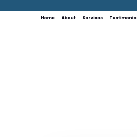
Home
About
Services
Testimonia