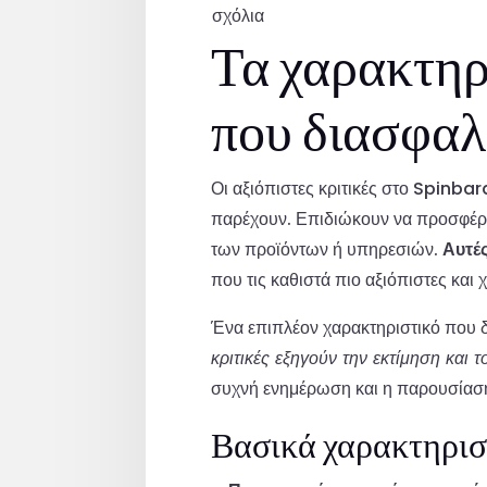
σχόλια
Τα χαρακτηρ
που διασφαλ
Οι αξιόπιστες κριτικές στο Spinbar
παρέχουν. Επιδιώκουν να προσφέρου
των προϊόντων ή υπηρεσιών.
Αυτές
που τις καθιστά πιο αξιόπιστες και 
Ένα επιπλέον χαρακτηριστικό που δ
κριτικές εξηγούν την εκτίμηση και
συχνή ενημέρωση και η παρουσίασ
Βασικά χαρακτηρισ