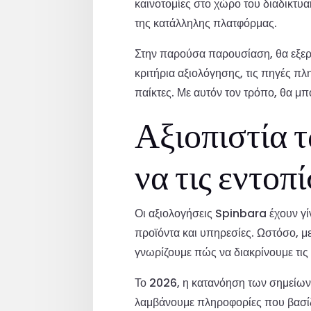
καινοτομίες στο χώρο του διαδικτυ
της κατάλληλης πλατφόρμας.
Στην παρούσα παρουσίαση, θα εξερευ
κριτήρια αξιολόγησης, τις πηγές πλ
παίκτες. Με αυτόν τον τρόπο, θα μπ
Αξιοπιστία 
να τις εντοπ
Οι αξιολογήσεις Spinbara έχουν γί
προϊόντα και υπηρεσίες. Ωστόσο, με 
γνωρίζουμε πώς να διακρίνουμε τις 
Το 2026, η κατανόηση των σημείων 
λαμβάνουμε πληροφορίες που βασίζο