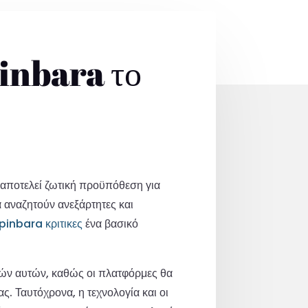
Spinbara το
ν αποτελεί ζωτική προϋπόθεση για
 αναζητούν ανεξάρτητες και
pinbara κριτικες
ένα βασικό
ικών αυτών, καθώς οι πλατφόρμες θα
. Ταυτόχρονα, η τεχνολογία και οι