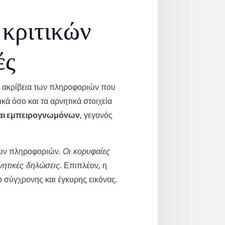
 κριτικών
ές
την ακρίβεια των πληροφοριών που
ά όσο και τα αρνητικά στοιχεία
 και εμπειρογνωμόνων
, γεγονός
 των πληροφοριών.
Οι κορυφαίες
νητικές δηλώσεις
. Επιπλέον, η
σύγχρονης και έγκυρης εικόνας.