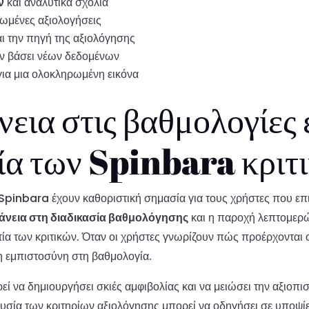
ν
και αναλυτικά σχόλια
ιωμένες αξιολογήσεις
ι την πηγή της αξιολόγησης
ν βάσει νέων δεδομένων
ια μια ολοκληρωμένη εικόνα
νεια στις βαθμολογίες 
τία των Spinbara κριτ
 Spinbara έχουν καθοριστική σημασία για τους χρήστες που επ
άνεια στη διαδικασία βαθμολόγησης
και η παροχή λεπτομερώ
τία των κριτικών. Όταν οι χρήστες γνωρίζουν πώς προέρχονται 
ρη εμπιστοσύνη στη βαθμολογία.
εί να δημιουργήσει σκιές αμφιβολίας και να μειώσει την αξιοπι
υσία των κριτηρίων αξιολόγησης μπορεί να οδηγήσει σε υποψίε