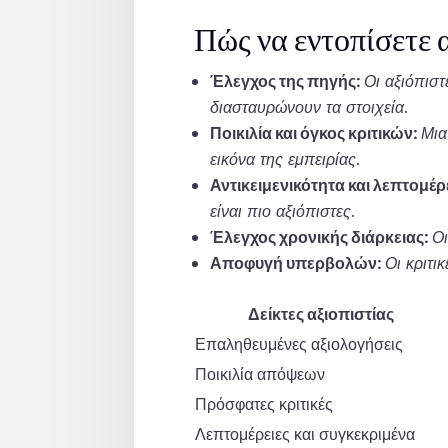
Πώς να εντοπίσετε
Έλεγχος της πηγής:
Οι αξιόπισ
διασταυρώνουν τα στοιχεία
.
Ποικιλία και όγκος κριτικών:
Μια
εικόνα της εμπειρίας
.
Αντικειμενικότητα και λεπτομέρε
είναι πιο αξιόπιστες
.
Έλεγχος χρονικής διάρκειας:
Οι
Αποφυγή υπερβολών:
Οι κριτι
Δείκτες αξιοπιστίας
Επαληθευμένες αξιολογήσεις
Ποικιλία απόψεων
Πρόσφατες κριτικές
Λεπτομέρειες και συγκεκριμένα