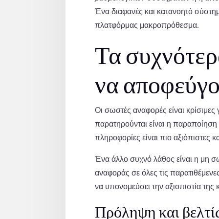
Ένα διαφανές και κατανοητό σύστημ
πλατφόρμας μακροπρόθεσμα.
Τα συχνότερ
να αποφεύγο
Οι σωστές αναφορές είναι κρίσιμες 
παρατηρούνται είναι η παραποίηση 
πληροφορίες είναι πιο αξιόπιστες κ
Ένα άλλο συχνό λάθος είναι η μη σ
αναφοράς σε όλες τις παρατιθέμενες
να υπονομεύσει την αξιοπιστία της 
Πρόληψη και βελτ