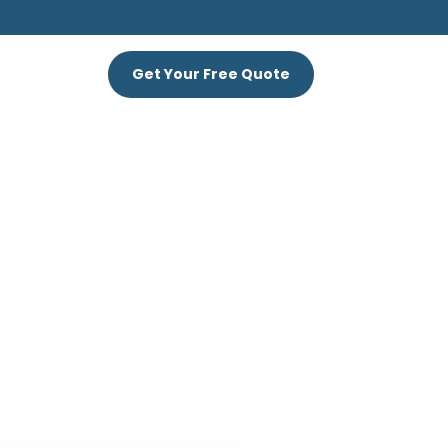
S
Get Your Free Quote