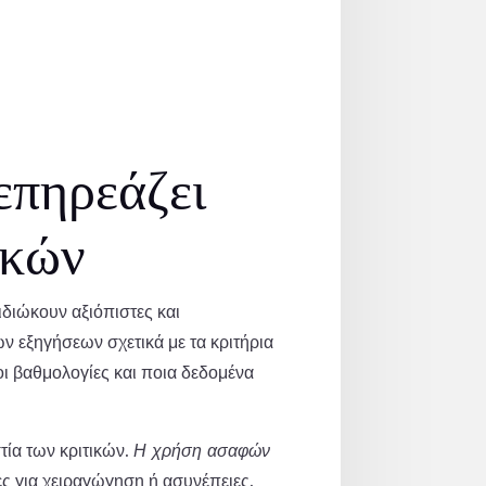
επηρεάζει
ικών
ιδιώκουν αξιόπιστες και
ν εξηγήσεων σχετικά με τα κριτήρια
οι βαθμολογίες και ποια δεδομένα
στία των κριτικών.
Η χρήση ασαφών
ς για χειραγώγηση ή ασυνέπειες.