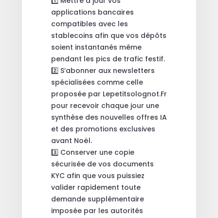
1️⃣ Mettre à jour vos
applications bancaires
compatibles avec les
stablecoins afin que vos dépôts
soient instantanés même
pendant les pics de trafic festif.
2️⃣ S’abonner aux newsletters
spécialisées comme celle
proposée par Lepetitsolognot.Fr
pour recevoir chaque jour une
synthèse des nouvelles offres IA
et des promotions exclusives
avant Noël.
3️⃣ Conserver une copie
sécurisée de vos documents
KYC afin que vous puissiez
valider rapidement toute
demande supplémentaire
imposée par les autorités