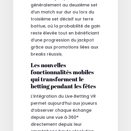
généralement au deuxième set
d’un match sur dur ou lors du
troisième set décisif sur terre
battue, où la probabilité de gain
reste élevée tout en bénéficiant
d’une progression du jackpot
grâce aux promotions liées aux
breaks réussis.
Les nouvelles
fonctionnalités mobiles
qui transforment le
betting pendant les fêtes
L’intégration du Live‑Betting VR
permet aujourd’hui aux joueurs
d’observer chaque échange
depuis une vue à‑360°
directement depuis leur