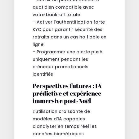
quotidien compatible avec
votre bankroll totale
– Activer l’authentification forte
KYC pour garantir sécurité des
retraits dans un casino fiable en
ligne
– Programmer une alerte push
uniquement pendant les
créneaux promotionnels
identifiés
Perspectives futures : IA
prédictive et expérience
immersive post‑Noël
L’utilisation croissante de
modèles d’IA capables
d’analyser en temps réel les
données biométriques