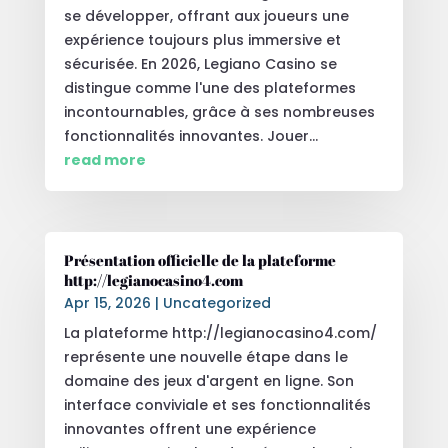
se développer, offrant aux joueurs une
expérience toujours plus immersive et
sécurisée. En 2026, Legiano Casino se
distingue comme l'une des plateformes
incontournables, grâce à ses nombreuses
fonctionnalités innovantes. Jouer...
read more
Présentation officielle de la plateforme
http://legianocasino4.com
Apr 15, 2026
|
Uncategorized
La plateforme http://legianocasino4.com/
représente une nouvelle étape dans le
domaine des jeux d'argent en ligne. Son
interface conviviale et ses fonctionnalités
innovantes offrent une expérience