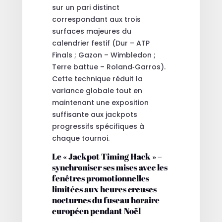
sur un pari distinct
correspondant aux trois
surfaces majeures du
calendrier festif (Dur – ATP
Finals ; Gazon – Wimbledon ;
Terre battue – Roland‑Garros).
Cette technique réduit la
variance globale tout en
maintenant une exposition
suffisante aux jackpots
progressifs spécifiques à
chaque tournoi.
Le « Jackpot Timing Hack » –
synchroniser ses mises avec les
fenêtres promotionnelles
limitées aux heures creuses
nocturnes du fuseau horaire
européen pendant Noël