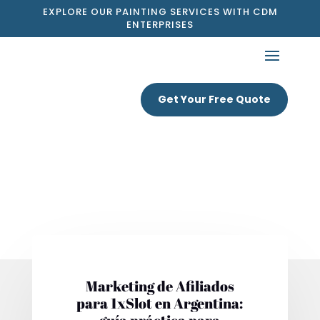
EXPLORE OUR PAINTING SERVICES WITH CDM
ENTERPRISES
Get Your Free Quote
Marketing de Afiliados
para 1xSlot en Argentina: