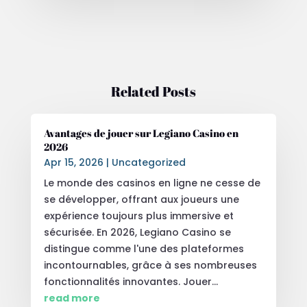
Related Posts
Avantages de jouer sur Legiano Casino en
2026
Apr 15, 2026
|
Uncategorized
Le monde des casinos en ligne ne cesse de
se développer, offrant aux joueurs une
expérience toujours plus immersive et
sécurisée. En 2026, Legiano Casino se
distingue comme l'une des plateformes
incontournables, grâce à ses nombreuses
fonctionnalités innovantes. Jouer...
read more