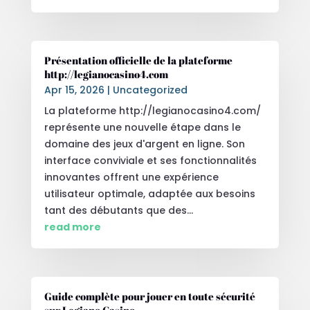
Présentation officielle de la plateforme
http://legianocasino4.com
Apr 15, 2026
|
Uncategorized
La plateforme http://legianocasino4.com/
représente une nouvelle étape dans le
domaine des jeux d'argent en ligne. Son
interface conviviale et ses fonctionnalités
innovantes offrent une expérience
utilisateur optimale, adaptée aux besoins
tant des débutants que des...
read more
Guide complète pour jouer en toute sécurité