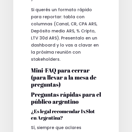
Si querés un formato rápido
para reportar: tabla con
columnas (Canal, CR, CPA ARS,
Depósito medio ARS, % Cripto,
LTV 30d ARS). Presentalo en un
dashboard y lo vas a clavar en
la próxima reunión con
stakeholders.
Mini-FAQ para cerrar
(para llevar a la mesa de
preguntas)
Preguntas rápidas para el
público argentino
¿Es legal recomendar 1xSlot
en Argentina?
Sí, siempre que aclares