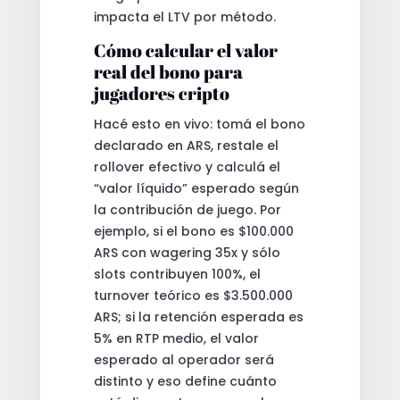
impacta el LTV por método.
Cómo calcular el valor
real del bono para
jugadores cripto
Hacé esto en vivo: tomá el bono
declarado en ARS, restale el
rollover efectivo y calculá el
“valor líquido” esperado según
la contribución de juego. Por
ejemplo, si el bono es $100.000
ARS con wagering 35x y sólo
slots contribuyen 100%, el
turnover teórico es $3.500.000
ARS; si la retención esperada es
5% en RTP medio, el valor
esperado al operador será
distinto y eso define cuánto