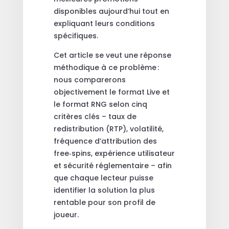
disponibles aujourd’hui tout en
expliquant leurs conditions
spécifiques.
Cet article se veut une réponse
méthodique à ce problème :
nous comparerons
objectivement le format Live et
le format RNG selon cinq
critères clés – taux de
redistribution (RTP), volatilité,
fréquence d’attribution des
free‑spins, expérience utilisateur
et sécurité réglementaire – afin
que chaque lecteur puisse
identifier la solution la plus
rentable pour son profil de
joueur.