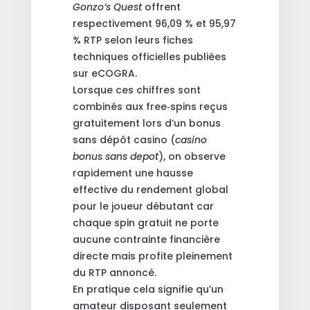
Gonzo’s Quest
offrent
respectivement 96,09 % et 95,97
% RTP selon leurs fiches
techniques officielles publiées
sur eCOGRA.
Lorsque ces chiffres sont
combinés aux free‑spins reçus
gratuitement lors d’un bonus
sans dépôt casino (
casino
bonus sans depot
), on observe
rapidement une hausse
effective du rendement global
pour le joueur débutant car
chaque spin gratuit ne porte
aucune contrainte financière
directe mais profite pleinement
du RTP annoncé.
En pratique cela signifie qu’un
amateur disposant seulement