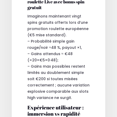
roulette Live avec bonus spin
gratuit
Imaginons maintenant vingt
spins gratuits offerts lors d’une
promotion roulette européenne
(€5 mise standard).
– Probabilité simple gain
rouge/noir ≈48 %, payout ×1,
– Gains attendus ≈ €48
(=20×€5×0·48);
– Gains max possibles restent
limités au doublement simple
soit €200 si toutes misées
correctement ; aucune variation
explosive comparable aux slots
high variance ne surgit.
Expérience utilisateur :
immersion vs rapidité