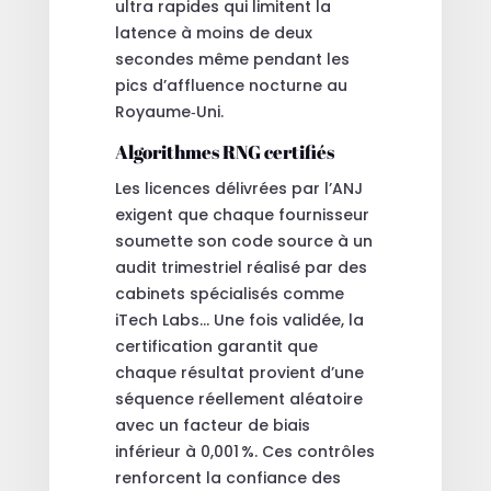
ultra rapides qui limitent la
latence à moins de deux
secondes même pendant les
pics d’affluence nocturne au
Royaume‑Uni.
Algorithmes RNG certifiés
Les licences délivrées par l’ANJ
exigent que chaque fournisseur
soumette son code source à un
audit trimestriel réalisé par des
cabinets spécialisés comme
iTech Labs… Une fois validée, la
certification garantit que
chaque résultat provient d’une
séquence réellement aléatoire
avec un facteur de biais
inférieur à 0,001 %. Ces contrôles
renforcent la confiance des