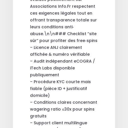
Associations Info.Fr respectent
ces exigences légales tout en
offrant transparence totale sur
leurs conditions anti‐
abuse.\n\n### Checklist “site
sûr” pour profiter des free‑spins
– Licence ANJ clairement
affichée & numéro vérifiable
– Audit indépendant eCOGRA /
iTech Labs disponible
publiquement
– Procédure KYC courte mais
fiable (pièce ID + justificatif
domicile)
– Conditions claires concernant
wagering ratio ≤30x pour spins
gratuits
– Support client multilingue