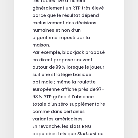
Les tables live affichent
généralement un RTP très élevé
parce que le résultat dépend
exclusivement des décisions
humaines et non d’un
algorithme imposé par la
maison.
Par exemple, blackjack proposé
en direct propose souvent
autour de 99 % lorsque le joueur
suit une stratégie basique
optimale ; même la roulette
européenne affiche près de 97–
98 % RTP grâce à l’absence
totale d’un zéro supplémentaire
comme dans certaines
variantes américaines.
En revanche, les slots RNG
populaires tels que
Starburst
ou