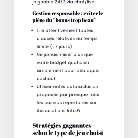
joignable 24/7 via chat/live
Gestion responsable : éviter le
piège du “bonus trop beau”
Lire attentivement toutes
clauses relatives au temps
limite (<7 jours)
Ne jamais miser plus que
votre budget quotidien
simplement pour débloquer
cashout
Utiliser outils autoexclusion
proposés par presque tous
les casinos répertoriés sur
Associations Info.Fr
Stratégies gagnantes
selon le type de jeu choisi