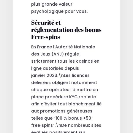
plus grande valeur
psychologique pour vous.
Sécurité et
réglementation des bonus
Free‑spins
En France l’Autorité Nationale
des Jeux (ANJ) régule
strictement tous les casinos en
ligne autorisés depuis
janvier 2023.\nLes licences
délivrées obligent notamment
chaque opérateur à mettre en
place procédure KYC robuste
afin d’éviter tout blanchiment lié
aux promotions généreuses
telles que “100 % bonus +50
free‑spins”.\nDe nombreux sites
évalués positivement sur