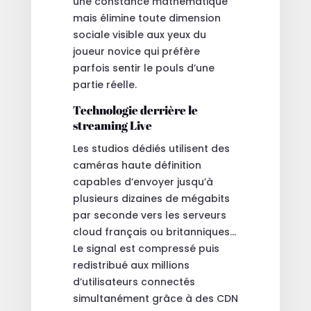
une constance mathématique
mais élimine toute dimension
sociale visible aux yeux du
joueur novice qui préfère
parfois sentir le pouls d’une
partie réelle.
Technologie derrière le
streaming Live
Les studios dédiés utilisent des
caméras haute définition
capables d’envoyer jusqu’à
plusieurs dizaines de mégabits
par seconde vers les serveurs
cloud français ou britanniques…
Le signal est compressé puis
redistribué aux millions
d’utilisateurs connectés
simultanément grâce à des CDN