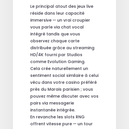
Le principal atout des jeux live
réside dans leur capacité
immersive — un vrai croupier
vous parle via chat vocal
intégré tandis que vous
observez chaque carte
distribuée grâce au streaming
HD/4K fourni par Studios
comme Evolution Gaming.
Cela crée naturellement un
sentiment social similaire à celui
vécu dans votre casino préféré
près du Marais parisien ; vous
pouvez même discuter avec vos
pairs via messagerie
instantanée intégrée.
En revanche les slots RNG
offrent vitesse pure — un tour