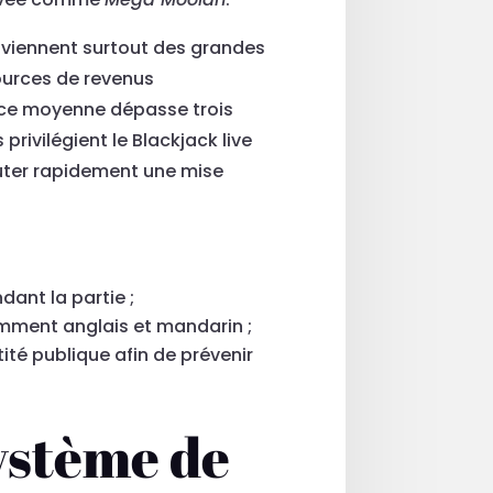
oviennent surtout des grandes
sources de revenus
ence moyenne dépasse trois
privilégient le Blackjack live
outer rapidement une mise
dant la partie ;
amment anglais et mandarin ;
ité publique afin de prévenir
ystème de