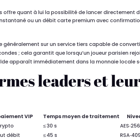
 offre quant à lui la possibilité de lancer directement d
stantané ou un débit carte premium avec confirmatio
ie généralement sur un service tiers capable de conver
econdes ; cela garantit que lorsqu’un joueur parisien rejoi
olde apparaît immédiatement dans la monnaie locale sa
rmes leaders et leur
paiement VIP
Temps moyen de traitement
Nive
crypto
≤ 30 s
AES‑256 
ut débit
≤ 45 s
RSA‑40