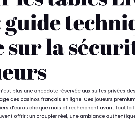
: guide techni
 sur la sécuri
ueurs
’est plus une anecdote réservée aux suites privées des c
age des casinos français en ligne. Ces joueurs premiu
liers d’euros chaque mois et recherchent avant tout la fl
uvent offrir : un croupier réel, une ambiance authentique