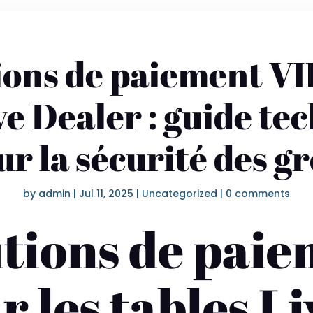
ions de paiement VI
ve Dealer : guide te
r la sécurité des g
by
admin
|
Jul 11, 2025
|
Uncategorized
|
0 comments
utions de pai
r les tables Li