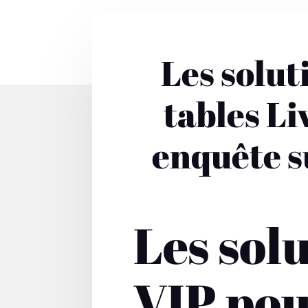
Les solut
tables Li
enquête su
Les sol
VIP pou