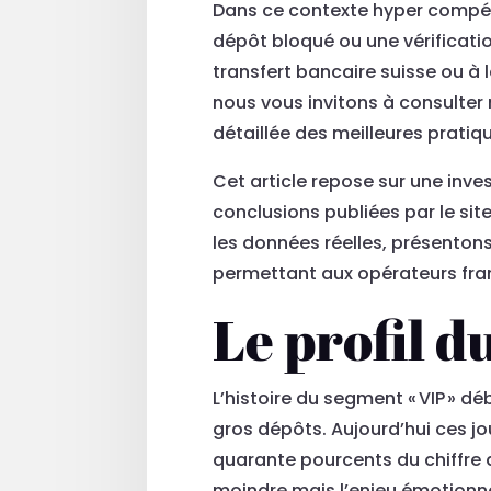
Dans ce contexte hyper compétit
dépôt bloqué ou une vérificatio
transfert bancaire suisse ou à
nous vous invitons à consulter
détaillée des meilleures prati
Cet article repose sur une inv
conclusions publiées par le si
les données réelles, présento
permettant aux opérateurs franç
Le profil 
L’histoire du segment « VIP » 
gros dépôts. Aujourd’hui ces jo
quarante pourcents du chiffre d’
moindre mais l’enjeu émotionne