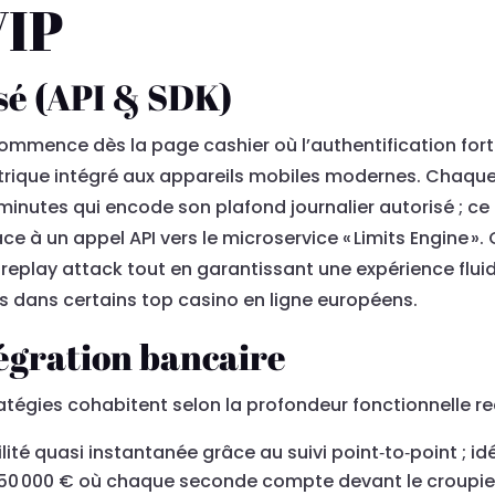
VIP
sé (API & SDK)
 commence dès la page cashier où l’authentification for
ique intégré aux appareils mobiles modernes. Chaque 
minutes qui encode son plafond journalier autorisé ; 
 à un appel API vers le microservice « Limits Engine 
replay attack tout en garantissant une expérience fluide
es dans certains top casino en ligne européens.
tégration bancaire
atégies cohabitent selon la profondeur fonctionnelle r
ité quasi instantanée grâce au suivi point‑to‑point ; id
à 50 000 € où chaque seconde compte devant le croupier 