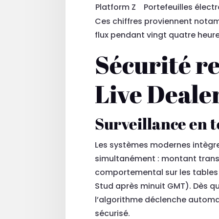
Platform Z
Portefeuilles élect
Ces chiffres proviennent nota
flux pendant vingt quatre heure
Sécurité r
Live Deale
Surveillance en 
Les systèmes modernes intègre
simultanément : montant transac
comportemental sur les tables 
Stud après minuit GMT). Dès qu
l’algorithme déclenche automa
sécurisé.