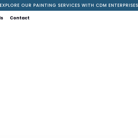
EXPLORE OUR PAINTING SERVICES WITH CDM ENTERPRISE
ls
Contact