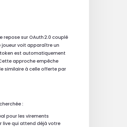
te repose sur OAuth 2.0 couplé
joueur voit apparaître un
ce token est automatiquement
». Cette approche empêche
 similaire à celle offerte par
echerchée :
éal pour les virements
live qui attend déjà votre