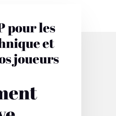
P pour les
chnique et
ros joueurs
ement
ve