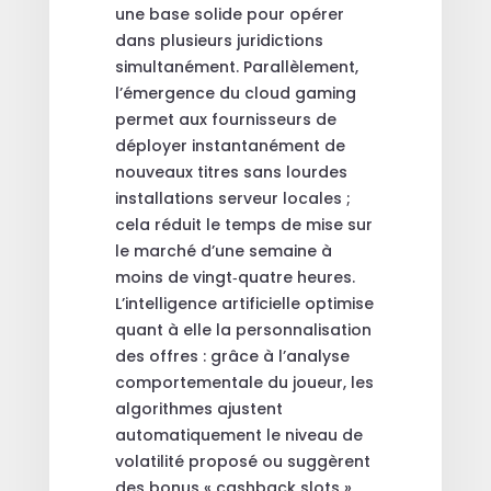
une base solide pour opérer
dans plusieurs juridictions
simultanément. Parallèlement,
l’émergence du cloud gaming
permet aux fournisseurs de
déployer instantanément de
nouveaux titres sans lourdes
installations serveur locales ;
cela réduit le temps de mise sur
le marché d’une semaine à
moins de vingt‑quatre heures.
L’intelligence artificielle optimise
quant à elle la personnalisation
des offres : grâce à l’analyse
comportementale du joueur, les
algorithmes ajustent
automatiquement le niveau de
volatilité proposé ou suggèrent
des bonus « cashback slots »