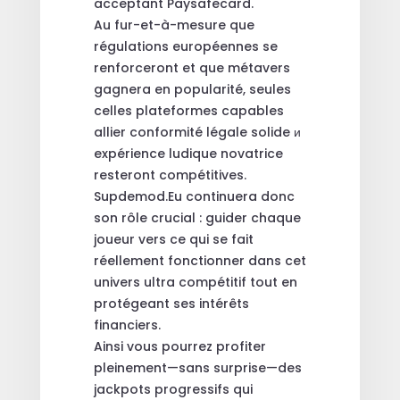
acceptant Paysafecard.
Au fur-et-à-mesure que
régulations européennes se
renforceront et que métavers
gagnera en popularité, seules
celles plateformes capables
allier conformité légale solide и
expérience ludique novatrice
resteront compétitives.
Supdemod.Eu continuera donc
son rôle crucial : guider chaque
joueur vers ce qui se fait
réellement fonctionner dans cet
univers ultra compétitif tout en
protégeant ses intérêts
financiers.
Ainsi vous pourrez profiter
pleinement—sans surprise—des
jackpots progressifs qui