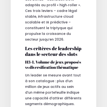
adaptés au profil « high‑roller ».
Ces trois leviers – cadre légal
stable, infrastructure cloud
scalable et IA prédictive –
constituent le triptyque qui
propulse la croissance du
secteur jusqu’en 2026.
Les critères de leadership
dans le secteur des slots
H3‑1. Volume de jeux proposés
vs diversification thématique
Un leader se mesure avant tout
à son catalogue : plus d’un
million de jeux actifs au sein
d’un même portefeuille indique
une capacité d’attirer différents
segments démographiques.