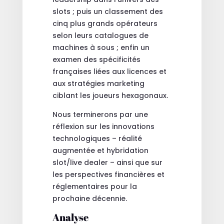
slots ; puis un classement des
cinq plus grands opérateurs
selon leurs catalogues de
machines à sous ; enfin un
examen des spécificités
françaises liées aux licences et
aux stratégies marketing
ciblant les joueurs hexagonaux.
Nous terminerons par une
réflexion sur les innovations
technologiques – réalité
augmentée et hybridation
slot/live dealer – ainsi que sur
les perspectives financières et
réglementaires pour la
prochaine décennie.
Analyse