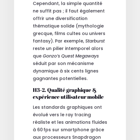
Cependant, la simple quantité
ne suffit pas ; il faut également
offrir une diversification
thématique solide (mythologie
grecque, films cultes ou univers
fantasy). Par exemple,
Starburst
reste un pilier intemporel alors
que
Gonzo’s Quest Megaways
séduit par son mécanisme
dynamique à six cents lignes
gagnantes potentielles.
H3‑2. Qualité graphique &
expérience utilisateur mobile
Les standards graphiques ont
évolué vers le ray tracing
réaliste et les animations fluides
à 60 fps sur smartphone grâce
aux processeurs Snapdragon