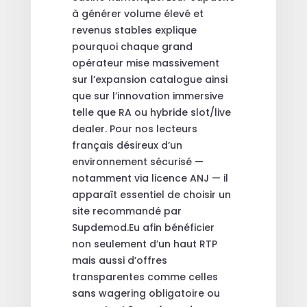
à générer volume élevé et
revenus stables explique
pourquoi chaque grand
opérateur mise massivement
sur l’expansion catalogue ainsi
que sur l’innovation immersive
telle que RA ou hybride slot/live
dealer. Pour nos lecteurs
français désireux d’un
environnement sécurisé —
notamment via licence ANJ — il
apparaît essentiel de choisir un
site recommandé par
Supdemod.Eu afin bénéficier
non seulement d’un haut RTP
mais aussi d’offres
transparentes comme celles
sans wagering obligatoire ou