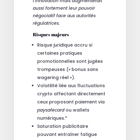
l’innovation mais augmenterait
aussi fortement leur pouvoir
négociatif face aux autorités
régulatrices.
Risques majeurs
Risque juridique accru si
certaines pratiques
promotionnelles sont jugées
trompeuses (« bonus sans
wagering réel »).
Volatilité liée aux fluctuations
crypto affectant directement
ceux proposant paiement via
paysafecard
ou wallets
numériques.*
Saturation publicitaire
pouvant entraîner fatigue