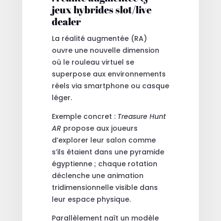
jeux hybrides slot/live
dealer
La réalité augmentée (RA)
ouvre une nouvelle dimension
où le rouleau virtuel se
superpose aux environnements
réels via smartphone ou casque
léger.
Exemple concret :
Treasure Hunt
AR
propose aux joueurs
d’explorer leur salon comme
s’ils étaient dans une pyramide
égyptienne ; chaque rotation
déclenche une animation
tridimensionnelle visible dans
leur espace physique.
Parallèlement naît un modèle