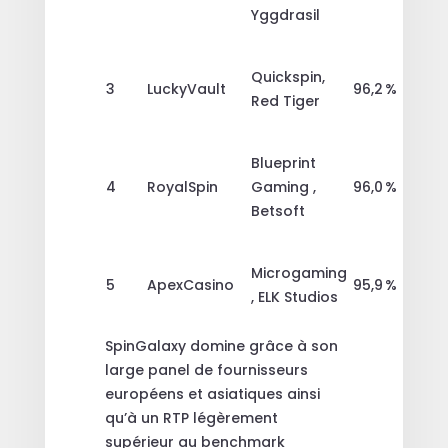
Cybe
Yggdrasil
Reels
Vikin
Quickspin,
Voya
3
LuckyVault
96,2 %
Red Tiger
Mysti
Orch
Atlan
Blueprint
Crow
4
RoyalSpin
Gaming ,
96,0 %
Jung
Betsoft
Jack
Starli
Microgaming
Symp
5
ApexCasino
95,9 %
, ELK Studios
Deser
Mira
SpinGalaxy domine grâce à son
large panel de fournisseurs
européens et asiatiques ainsi
qu’à un RTP légèrement
supérieur au benchmark