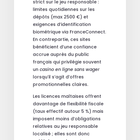
strict sur le jeu responsable :
limites quotidiennes sur les
dépôts (max 2500 €) et
exigences d’identification
biométrique via FranceConnect.
En contrepartie, ces sites
bénéficient d’une confiance
accrue auprès du public
français qui privilégie souvent
un
casino en ligne sans wager
lorsqu’il s’agit d’offres
promotionnelles claires.
Les licences maltaises offrent
davantage de flexibilité fiscale
(taux effectif autour 5 %) mais
imposent moins d’obligations
relatives au jeu responsable
localisé ; elles sont donc