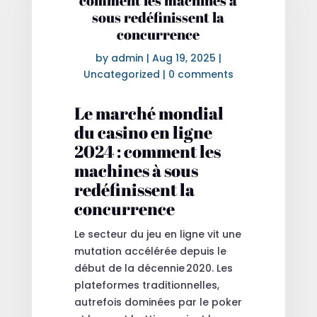
comment les machines à
sous redéfinissent la
concurrence
by
admin
|
Aug 19, 2025
|
Uncategorized
|
0 comments
Le marché mondial
du casino en ligne
2024 : comment les
machines à sous
redéfinissent la
concurrence
Le secteur du jeu en ligne vit une
mutation accélérée depuis le
début de la décennie 2020. Les
plateformes traditionnelles,
autrefois dominées par le poker