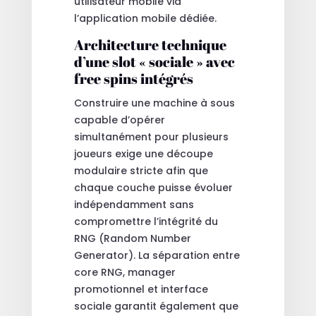
utilisateur mobile via
l’application mobile dédiée.
Architecture technique
d’une slot « sociale » avec
free spins intégrés
Construire une machine à sous
capable d’opérer
simultanément pour plusieurs
joueurs exige une découpe
modulaire stricte afin que
chaque couche puisse évoluer
indépendamment sans
compromettre l’intégrité du
RNG (Random Number
Generator). La séparation entre
core RNG, manager
promotionnel et interface
sociale garantit également que