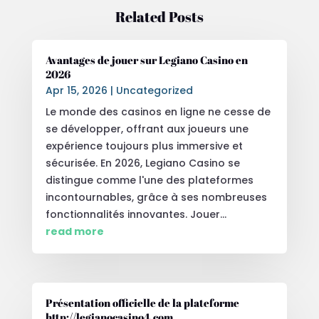
Related Posts
Avantages de jouer sur Legiano Casino en
2026
Apr 15, 2026
|
Uncategorized
Le monde des casinos en ligne ne cesse de
se développer, offrant aux joueurs une
expérience toujours plus immersive et
sécurisée. En 2026, Legiano Casino se
distingue comme l'une des plateformes
incontournables, grâce à ses nombreuses
fonctionnalités innovantes. Jouer...
read more
Présentation officielle de la plateforme
http://legianocasino4.com