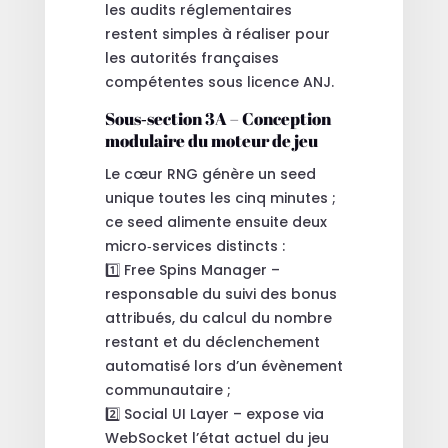
les audits réglementaires
restent simples à réaliser pour
les autorités françaises
compétentes sous licence ANJ.
Sous‑section 3A – Conception
modulaire du moteur de jeu
Le cœur RNG génère un seed
unique toutes les cinq minutes ;
ce seed alimente ensuite deux
micro‑services distincts :
1️⃣ Free Spins Manager –
responsable du suivi des bonus
attribués, du calcul du nombre
restant et du déclenchement
automatisé lors d’un évènement
communautaire ;
2️⃣ Social UI Layer – expose via
WebSocket l’état actuel du jeu