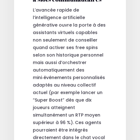
L’avancée rapide de
l’intelligence artificielle
générative ouvre la porte à des
assistants virtuels capables
non seulement de conseiller
quand activer ses free spins
selon son historique personnel
mais aussi d’orchestrer
automatiquement des
mini‑événements personnalisés
adaptés au niveau collectif
actuel (par exemple lancer un
“Super Boost” dès que dix
joueurs atteignent
simultanément un RTP moyen
supérieur à 96 %). Ces agents
pourraient être intégrés
directement dans le chat vocal