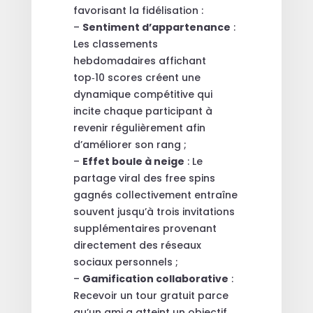
favorisant la fidélisation :
–
Sentiment d’appartenance
:
Les classements
hebdomadaires affichant
top‑10 scores créent une
dynamique compétitive qui
incite chaque participant à
revenir régulièrement afin
d’améliorer son rang ;
–
Effet boule à neige
: Le
partage viral des free spins
gagnés collectivement entraîne
souvent jusqu’à trois invitations
supplémentaires provenant
directement des réseaux
sociaux personnels ;
–
Gamification collaborative
:
Recevoir un tour gratuit parce
qu’un ami a atteint un objectif