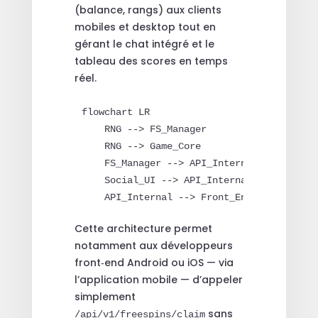
(balance, rangs) aux clients
mobiles et desktop tout en
gérant le chat intégré et le
tableau des scores en temps
réel.
flowchart LR

    RNG --> FS_Manager

    RNG --> Game_Core

    FS_Manager --> API_Internal

    Social_UI --> API_Internal

Cette architecture permet
notamment aux développeurs
front‑end Android ou iOS — via
l’application mobile — d’appeler
simplement
sans
/api/v1/freespins/claim