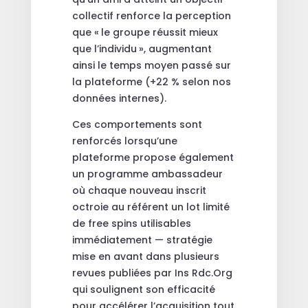
collectif renforce la perception
que « le groupe réussit mieux
que l’individu », augmentant
ainsi le temps moyen passé sur
la plateforme (+22 % selon nos
données internes).
Ces comportements sont
renforcés lorsqu’une
plateforme propose également
un programme ambassadeur
où chaque nouveau inscrit
octroie au référent un lot limité
de free spins utilisables
immédiatement — stratégie
mise en avant dans plusieurs
revues publiées par Ins Rdc.Org
qui soulignent son efficacité
pour accélérer l’acquisition tout