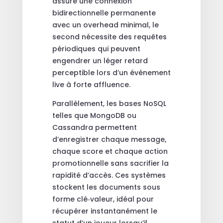
assure une connexion
bidirectionnelle permanente
avec un overhead minimal, le
second nécessite des requêtes
périodiques qui peuvent
engendrer un léger retard
perceptible lors d’un événement
live à forte affluence.
Parallèlement, les bases NoSQL
telles que MongoDB ou
Cassandra permettent
d’enregistrer chaque message,
chaque score et chaque action
promotionnelle sans sacrifier la
rapidité d’accès. Ces systèmes
stockent les documents sous
forme clé‑valeur, idéal pour
récupérer instantanément le
statut d’un joueur lorsqu’il