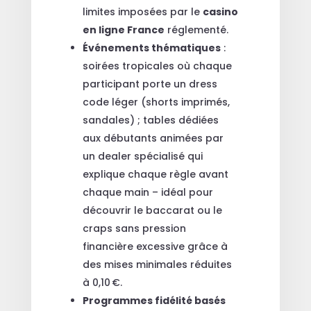
limites imposées par le
casino
en ligne France
réglementé.
Événements thématiques
:
soirées tropicales où chaque
participant porte un dress
code léger (shorts imprimés,
sandales) ; tables dédiées
aux débutants animées par
un dealer spécialisé qui
explique chaque règle avant
chaque main – idéal pour
découvrir le baccarat ou le
craps sans pression
financière excessive grâce à
des mises minimales réduites
à 0,10 €.
Programmes fidélité basés