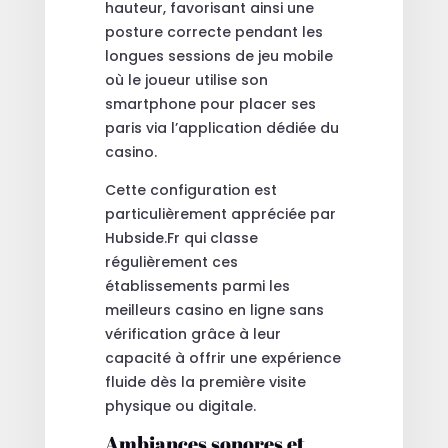
hauteur, favorisant ainsi une
posture correcte pendant les
longues sessions de jeu mobile
où le joueur utilise son
smartphone pour placer ses
paris via l’application dédiée du
casino.
Cette configuration est
particulièrement appréciée par
Hubside.Fr qui classe
régulièrement ces
établissements parmi les
meilleurs casino en ligne sans
vérification grâce à leur
capacité à offrir une expérience
fluide dès la première visite
physique ou digitale.
Ambiances sonores et