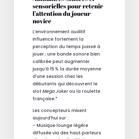
sensorielles pour retenir
l’attention du joueur
novice
L’environnement auditif
influence fortement la
perception du temps passé à
jouer ; une bande sonore bien
calibrée peut augmenter
jusqu’à 15 % la durée moyenne
d’une session chez les
débutants qui découvrent le
slot
Mega Joker
ou la roulette
française.*
Les concepteurs misent
aujourd’hui sur :
– Musique lounge légère
diffusée via des haut‑parleurs