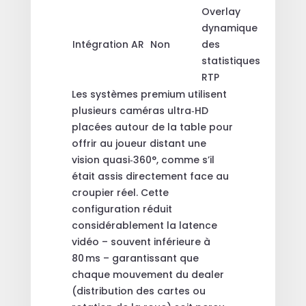
Overlay
dynamique
Intégration AR
Non
des
statistiques
RTP
Les systèmes premium utilisent
plusieurs caméras ultra‑HD
placées autour de la table pour
offrir au joueur distant une
vision quasi‑360°, comme s’il
était assis directement face au
croupier réel. Cette
configuration réduit
considérablement la latence
vidéo – souvent inférieure à
80 ms – garantissant que
chaque mouvement du dealer
(distribution des cartes ou