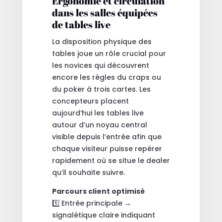
Ergonomie et circulation
dans les salles équipées
de tables live
La disposition physique des
tables joue un rôle crucial pour
les novices qui découvrent
encore les règles du craps ou
du poker à trois cartes. Les
concepteurs placent
aujourd’hui les tables live
autour d’un noyau central
visible depuis l’entrée afin que
chaque visiteur puisse repérer
rapidement où se situe le dealer
qu’il souhaite suivre.
Parcours client optimisé
1️⃣ Entrée principale →
signalétique claire indiquant