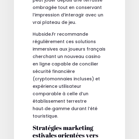
ombragée tout en conservant
l’impression d’interagir avec un
vrai plateau de jeu.
Hubside.Fr recommande
régulièrement ces solutions
immersives aux joueurs français
cherchant un nouveau casino
en ligne capable de concilier
sécurité financière
(cryptomonnaies incluses) et
expérience utilisateur
comparable à celle d’un
établissement terrestre
haut‑de‑gamme durant l’été
touristique.
Stratégies marketing
estivales orientées vers