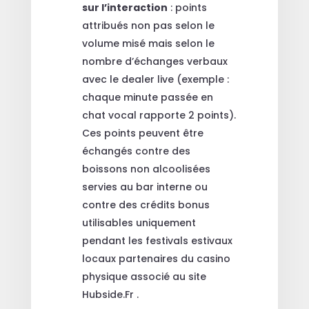
sur l’interaction
: points
attribués non pas selon le
volume misé mais selon le
nombre d’échanges verbaux
avec le dealer live (exemple :
chaque minute passée en
chat vocal rapporte 2 points).
Ces points peuvent être
échangés contre des
boissons non alcoolisées
servies au bar interne ou
contre des crédits bonus
utilisables uniquement
pendant les festivals estivaux
locaux partenaires du casino
physique associé au site
Hubside.Fr .