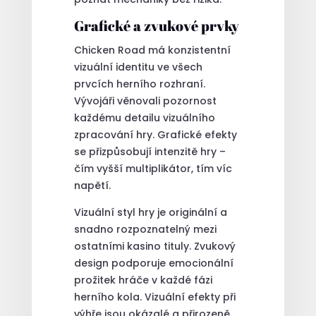
Grafické a zvukové prvky
Chicken Road má konzistentní
vizuální identitu ve všech
prvcích herního rozhraní.
Vývojáři věnovali pozornost
každému detailu vizuálního
zpracování hry. Grafické efekty
se přizpůsobují intenzitě hry –
čím vyšší multiplikátor, tím víc
napětí.
Vizuální styl hry je originální a
snadno rozpoznatelný mezi
ostatními kasino tituly. Zvukový
design podporuje emocionální
prožitek hráče v každé fázi
herního kola. Vizuální efekty při
výhře jsou okázalé a přirozeně