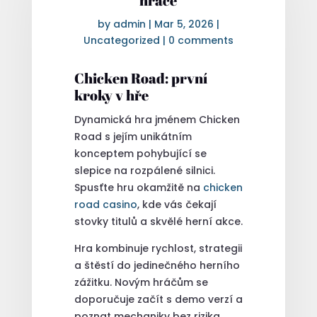
hráče
by
admin
|
Mar 5, 2026
|
Uncategorized
|
0 comments
Chicken Road: první
kroky v hře
Dynamická hra jménem Chicken
Road s jejím unikátním
konceptem pohybující se
slepice na rozpálené silnici.
Spusťte hru okamžitě na
chicken
road casino
, kde vás čekají
stovky titulů a skvělé herní akce.
Hra kombinuje rychlost, strategii
a štěstí do jedinečného herního
zážitku. Novým hráčům se
doporučuje začít s demo verzí a
poznat mechaniky bez rizika.