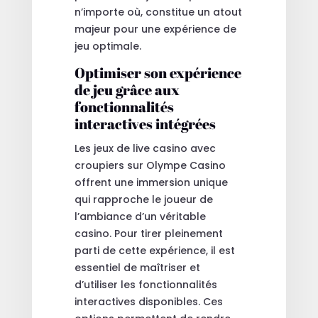
n’importe où, constitue un atout
majeur pour une expérience de
jeu optimale.
Optimiser son expérience
de jeu grâce aux
fonctionnalités
interactives intégrées
Les jeux de live casino avec
croupiers sur Olympe Casino
offrent une immersion unique
qui rapproche le joueur de
l’ambiance d’un véritable
casino. Pour tirer pleinement
parti de cette expérience, il est
essentiel de maîtriser et
d’utiliser les fonctionnalités
interactives disponibles. Ces