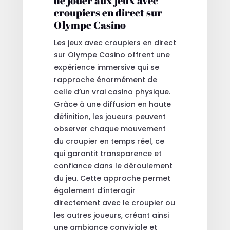
de jouer aux jeux avec
croupiers en direct sur
Olympe Casino
Les jeux avec croupiers en direct
sur Olympe Casino offrent une
expérience immersive qui se
rapproche énormément de
celle d’un vrai casino physique.
Grâce à une diffusion en haute
définition, les joueurs peuvent
observer chaque mouvement
du croupier en temps réel, ce
qui garantit transparence et
confiance dans le déroulement
du jeu. Cette approche permet
également d’interagir
directement avec le croupier ou
les autres joueurs, créant ainsi
une ambiance conviviale et