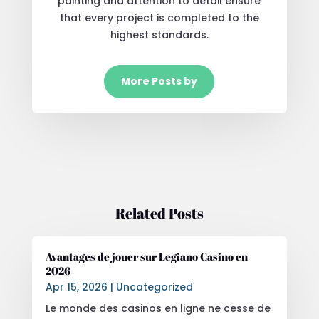
painting and attention to detail ensure
that every project is completed to the
highest standards.
More Posts by
Related Posts
Avantages de jouer sur Legiano Casino en
2026
Apr 15, 2026
|
Uncategorized
Le monde des casinos en ligne ne cesse de