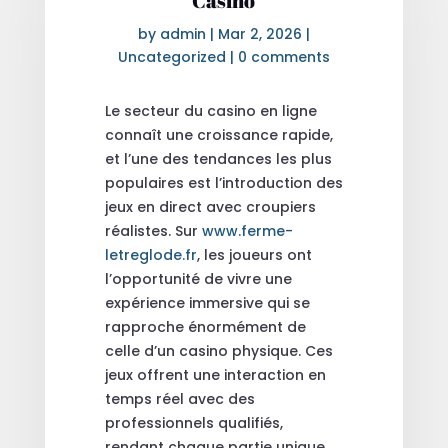
Casino
by
admin
|
Mar 2, 2026
|
Uncategorized
|
0 comments
Le secteur du casino en ligne
connaît une croissance rapide,
et l’une des tendances les plus
populaires est l’introduction des
jeux en direct avec croupiers
réalistes. Sur
www.ferme-
letreglode.fr
, les joueurs ont
l’opportunité de vivre une
expérience immersive qui se
rapproche énormément de
celle d’un casino physique. Ces
jeux offrent une interaction en
temps réel avec des
professionnels qualifiés,
rendant chaque partie unique