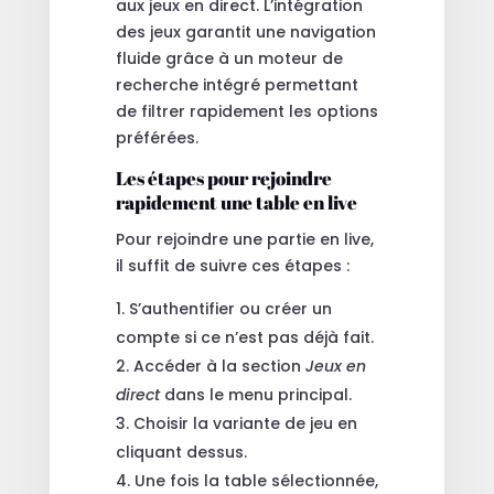
aux jeux en direct. L’intégration
des jeux garantit une navigation
fluide grâce à un moteur de
recherche intégré permettant
de filtrer rapidement les options
préférées.
Les étapes pour rejoindre
rapidement une table en live
Pour rejoindre une partie en live,
il suffit de suivre ces étapes :
S’authentifier ou créer un
compte si ce n’est pas déjà fait.
Accéder à la section
Jeux en
direct
dans le menu principal.
Choisir la variante de jeu en
cliquant dessus.
Une fois la table sélectionnée,