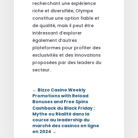
recherchant une expérience
riche et diversifiée, Olympe
constitue une option fiable et
de qualité, mais il peut être
intéressant d’explorer
également d’autres
plateformes pour profiter des
exclusivités et des innovations
proposées par des leaders du
secteur.
←
Bizzo Casino Weekly
Promotions with Reload
Bonuses and Free Spins
Cashback du Black Friday :
Mythe ou Réalité dans la
course au leadership du
marché des casinos en ligne
en 2024
→