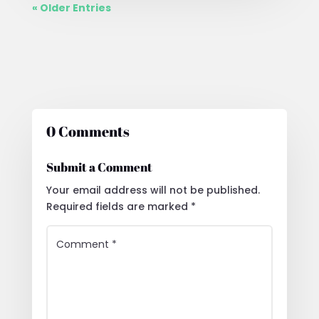
« Older Entries
0 Comments
Submit a Comment
Your email address will not be published.
Required fields are marked
*