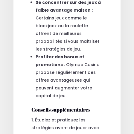
Se concentrer sur des jeux à
faible avantage maison
:
Certains jeux comme le
blackjack ou la roulette
offrent de meilleures
probabilités si vous maîtrisez
les stratégies de jeu.
Profiter des bonus et
promotions
: Olympe Casino
propose régulièrement des
offres avantageuses qui
peuvent augmenter votre
capital de jeu.
Conseils supplémentaires
Étudiez et pratiquez les
stratégies avant de jouer avec