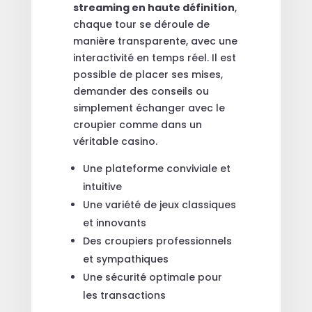
streaming en haute définition
,
chaque tour se déroule de
manière transparente, avec une
interactivité en temps réel. Il est
possible de placer ses mises,
demander des conseils ou
simplement échanger avec le
croupier comme dans un
véritable casino.
Une plateforme conviviale et
intuitive
Une variété de jeux classiques
et innovants
Des croupiers professionnels
et sympathiques
Une sécurité optimale pour
les transactions