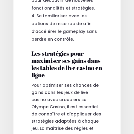
pour découvrir de nouvelles
fonctionnalités et stratégies.
Se familiariser avec les
options de mise rapide afin
d’accélérer le gameplay sans
perdre en contrôle.
Les stratégies pour
maximiser ses gains dans
les tables de live casino en
ligne
Pour optimiser ses chances de
gains dans les jeux de live
casino avec croupiers sur
Olympe Casino, il est essentiel
de connaître et d’appliquer des
stratégies adaptées à chaque
jeu. La maîtrise des règles et