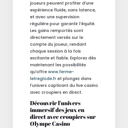
joueurs peuvent profiter d’une
expérience fluide, sans latence,
et avec une supervision
régulière pour garantir l’équité.
Les gains remportés sont
directement versés sur le
compte du joueur, rendant
chaque session à la fois
excitante et fiable. Explorez dès
maintenant les possibilités
qu’offre
www.ferme-
letreglode.fr
et plongez dans
l’univers captivant du live casino
avec croupiers en direct.
Découvrir l’univers
immersif des jeux en
direct avec croupiers sur
Olympe Casino