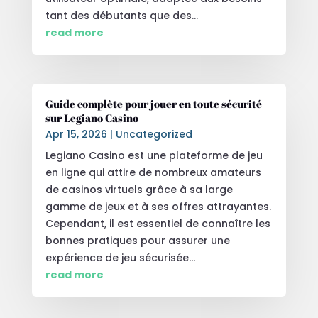
tant des débutants que des...
read more
Guide complète pour jouer en toute sécurité
sur Legiano Casino
Apr 15, 2026
|
Uncategorized
Legiano Casino est une plateforme de jeu
en ligne qui attire de nombreux amateurs
de casinos virtuels grâce à sa large
gamme de jeux et à ses offres attrayantes.
Cependant, il est essentiel de connaître les
bonnes pratiques pour assurer une
expérience de jeu sécurisée...
read more