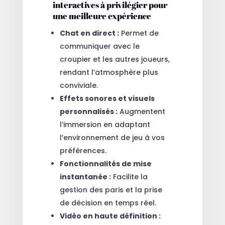
interactives à privilégier pour
une meilleure expérience
Chat en direct :
Permet de
communiquer avec le
croupier et les autres joueurs,
rendant l’atmosphère plus
conviviale.
Effets sonores et visuels
personnalisés :
Augmentent
l’immersion en adaptant
l’environnement de jeu à vos
préférences.
Fonctionnalités de mise
instantanée :
Facilite la
gestion des paris et la prise
de décision en temps réel.
Vidéo en haute définition :