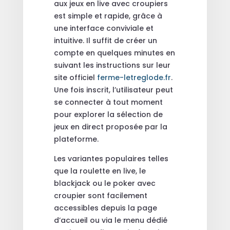
aux jeux en live avec croupiers
est simple et rapide, grâce à
une interface conviviale et
intuitive. Il suffit de créer un
compte en quelques minutes en
suivant les instructions sur leur
site officiel
ferme-letreglode.fr
.
Une fois inscrit, l’utilisateur peut
se connecter à tout moment
pour explorer la sélection de
jeux en direct proposée par la
plateforme.
Les variantes populaires telles
que la roulette en live, le
blackjack ou le poker avec
croupier sont facilement
accessibles depuis la page
d’accueil ou via le menu dédié