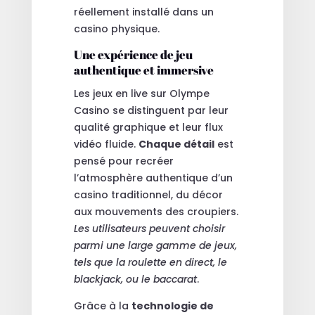
réellement installé dans un
casino physique.
Une expérience de jeu
authentique et immersive
Les jeux en live sur Olympe
Casino se distinguent par leur
qualité graphique et leur flux
vidéo fluide.
Chaque détail
est
pensé pour recréer
l’atmosphère authentique d’un
casino traditionnel, du décor
aux mouvements des croupiers.
Les utilisateurs peuvent choisir
parmi une large gamme de jeux,
tels que la roulette en direct, le
blackjack, ou le baccarat
.
Grâce à la
technologie de