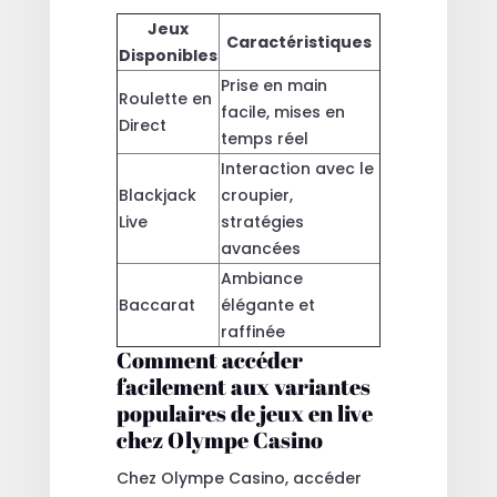
Jeux
Caractéristiques
Disponibles
Prise en main
Roulette en
facile, mises en
Direct
temps réel
Interaction avec le
Blackjack
croupier,
Live
stratégies
avancées
Ambiance
Baccarat
élégante et
raffinée
Comment accéder
facilement aux variantes
populaires de jeux en live
chez Olympe Casino
Chez Olympe Casino, accéder