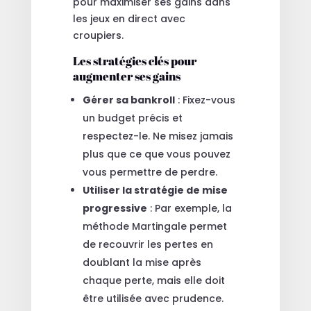
pour maximiser ses gains dans
les jeux en direct avec
croupiers.
Les stratégies clés pour
augmenter ses gains
Gérer sa bankroll
: Fixez-vous
un budget précis et
respectez-le. Ne misez jamais
plus que ce que vous pouvez
vous permettre de perdre.
Utiliser la stratégie de mise
progressive
: Par exemple, la
méthode Martingale permet
de recouvrir les pertes en
doublant la mise après
chaque perte, mais elle doit
être utilisée avec prudence.