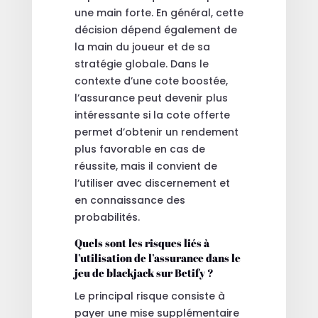
une main forte. En général, cette
décision dépend également de
la main du joueur et de sa
stratégie globale. Dans le
contexte d’une cote boostée,
l’assurance peut devenir plus
intéressante si la cote offerte
permet d’obtenir un rendement
plus favorable en cas de
réussite, mais il convient de
l’utiliser avec discernement et
en connaissance des
probabilités.
Quels sont les risques liés à
l’utilisation de l’assurance dans le
jeu de blackjack sur Betify ?
Le principal risque consiste à
payer une mise supplémentaire