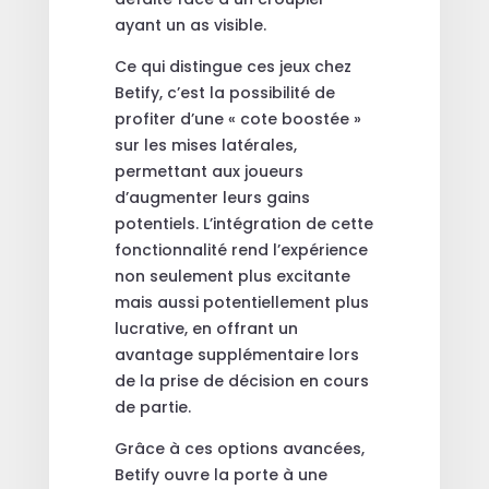
ayant un as visible.
Ce qui distingue ces jeux chez
Betify, c’est la possibilité de
profiter d’une « cote boostée »
sur les mises latérales,
permettant aux joueurs
d’augmenter leurs gains
potentiels. L’intégration de cette
fonctionnalité rend l’expérience
non seulement plus excitante
mais aussi potentiellement plus
lucrative, en offrant un
avantage supplémentaire lors
de la prise de décision en cours
de partie.
Grâce à ces options avancées,
Betify ouvre la porte à une