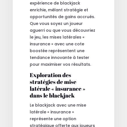
expérience de blackjack
enrichie, mêlant stratégie et
opportunités de gains accrués.
Que vous soyez un joueur
aguerri ou que vous découvriez
le jeu, les mises latérales «
insurance » avec une cote
boostée représentent une
tendance innovante à tester
pour maximiser vos résultats.
Exploration des
stratégies de mise
latérale « insurance »
dans le blackjack
Le blackjack avec une mise
latérale « insurance »
représente une option
stratégique offerte aux joueurs