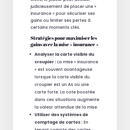
judicieusement de placer une «
insurance » pour sécuriser ses
gains ou limiter ses pertes à
certains moments clés.
Stratégies pour maximiser les
gains avec la mise « insurance »
Analyser la carte visible du
croupier :
La mise « insurance
» est souvent avantageuse
lorsque la carte visible du
croupier est un As ou une
carte forte. La cote boostée
dans ces situations augmente
la valeur attendue de la mise.
Utiliser des systèmes de
comptage de cartes :
En
tenant compte des cartes