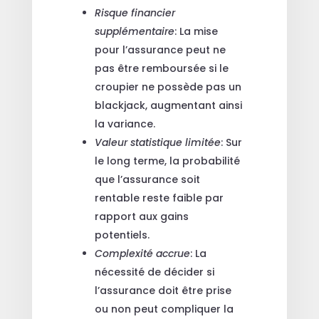
Risque financier
supplémentaire
: La mise
pour l’assurance peut ne
pas être remboursée si le
croupier ne possède pas un
blackjack, augmentant ainsi
la variance.
Valeur statistique limitée
: Sur
le long terme, la probabilité
que l’assurance soit
rentable reste faible par
rapport aux gains
potentiels.
Complexité accrue
: La
nécessité de décider si
l’assurance doit être prise
ou non peut compliquer la