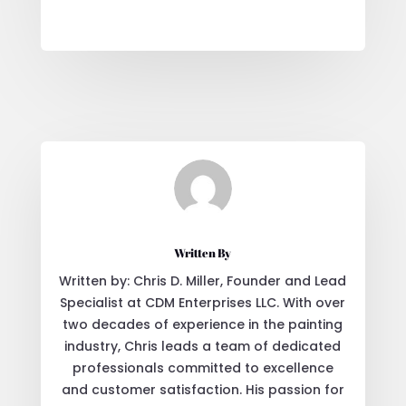
Written By
Written by: Chris D. Miller, Founder and Lead
Specialist at CDM Enterprises LLC. With over
two decades of experience in the painting
industry, Chris leads a team of dedicated
professionals committed to excellence
and customer satisfaction. His passion for