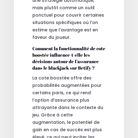
une stratégie automatique,
mais plutôt comme un outil
ponctuel pour couvrir certaines
situations spécifiques où l’on
estime que l’avantage est en
faveur du joueur.
Comment la fonctionnalité de cote
boostée influence-t-elle les
décisions autour de l’assurance
dans le blackjack sur Betify ?
La cote boostée offre des
probabilités augmentées pour
certains paris, ce qui rend
l’option d’assurance plus
attrayante dans le contexte du
jeu. Grâce à cette
augmentation, le potentiel de
gain en cas de succès est plus
élevé, ce qui peut inciter les