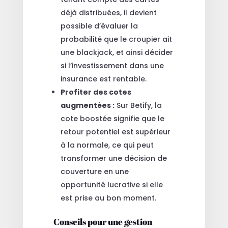
déjà distribuées, il devient
possible d’évaluer la
probabilité que le croupier ait
une blackjack, et ainsi décider
si l’investissement dans une
insurance est rentable.
Profiter des cotes
augmentées :
Sur Betify, la
cote boostée signifie que le
retour potentiel est supérieur
à la normale, ce qui peut
transformer une décision de
couverture en une
opportunité lucrative si elle
est prise au bon moment.
Conseils pour une gestion