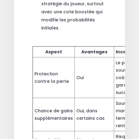
stratégie du joueur, surtout
avec une cote boostée qui
modifie les probabilités
initiales.
Aspect
Avantages
Inconvén
Le plus
souvent
Protection
Oui
coûteux s
contre la perte
garantie 
succès
Souvent
Chance de gains
Oui, dans
marginal 
supplémentaires
certains cas
termes de
rentabilité
Risque de