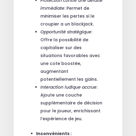
Protection contre une défaite
immédiate
: Permet de
minimiser les pertes si le
croupier a un blackjack.
Opportunité stratégique
:
Offre la possibilité de
capitaliser sur des
situations favorables avec
une cote boostée,
augmentant
potentiellement les gains.
Interaction ludique accrue
:
Ajoute une couche
supplémentaire de décision
pour le joueur, enrichissant
l’expérience de jeu.
Inconvénients :