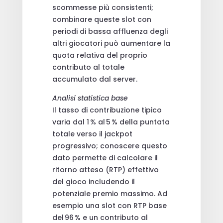
scommesse più consistenti;
combinare queste slot con
periodi di bassa affluenza degli
altri giocatori può aumentare la
quota relativa del proprio
contributo al totale
accumulato dal server.
Analisi statistica base
Il tasso di contribuzione tipico
varia dal 1 % al 5 % della puntata
totale verso il jackpot
progressivo; conoscere questo
dato permette di calcolare il
ritorno atteso (RTP) effettivo
del gioco includendo il
potenziale premio massimo. Ad
esempio una slot con RTP base
del 96 % e un contributo al