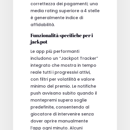
correttezza dei pagamenti; una
media rating superiore a 4 stelle
è generalmente indice di
affidabilità.
Funzionalità specifiche per i
jackpot
Le app più performanti
includono un “Jackpot Tracker”
integrato che mostra in tempo
reale tutti i progressivi attivi,
con filtri per volatilità e valore
minimo del premio. Le notifiche
push avvisano subito quando il
montepremi supera soglie
predefinite, consentendo al
giocatore di intervenire senza
dover aprire manualmente
l’app ogni minuto. Alcuni