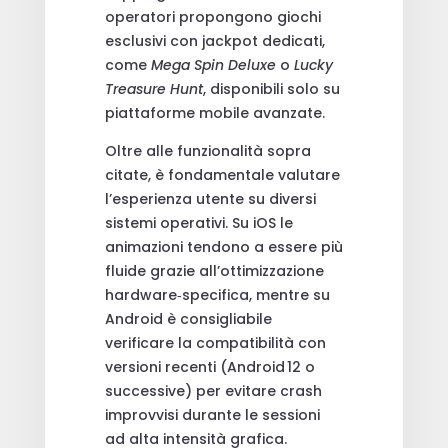
operatori propongono giochi
esclusivi con jackpot dedicati,
come
Mega Spin Deluxe
o
Lucky
Treasure Hunt
, disponibili solo su
piattaforme mobile avanzate.
Oltre alle funzionalità sopra
citate, è fondamentale valutare
l’esperienza utente su diversi
sistemi operativi. Su iOS le
animazioni tendono a essere più
fluide grazie all’ottimizzazione
hardware‑specifica, mentre su
Android è consigliabile
verificare la compatibilità con
versioni recenti (Android 12 o
successive) per evitare crash
improvvisi durante le sessioni
ad alta intensità grafica.