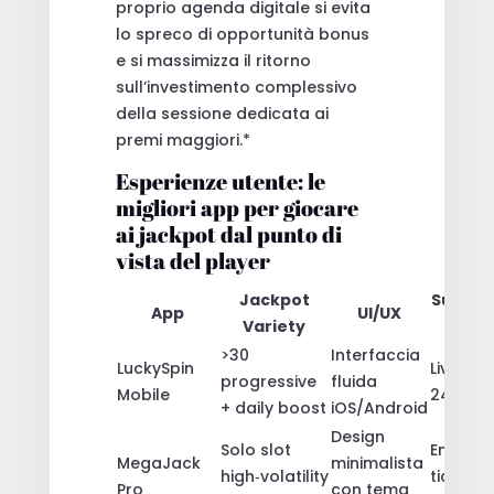
proprio agenda digitale si evita
lo spreco di opportunità bonus
e si massimizza il ritorno
sull’investimento complessivo
della sessione dedicata ai
premi maggiori.*
Esperienze utente: le
migliori app per giocare
ai jackpot dal punto di
vista del player
Jackpot
Suppor
App
UI/UX
Variety
client
>30
Interfaccia
LuckySpin
Live cha
progressive
fluida
Mobile
24/7
+ daily boost
iOS/Android
Design
Solo slot
Email +
MegaJack
minimalista
high‑volatility
ticket
Pro
con tema