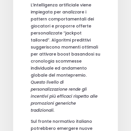
L’intelligenza artificiale viene
impiegata per analizzare i
pattern comportamentali dei
giocatori e proporre offerte
personalizzate “jackpot
tailored”. Algoritmi predittivi
suggeriscono momenti ottimali
per attivare boost basandosi su
cronologia scommesse
individuale ed andamento
globale del montepremio.
Questo livello di
personalizzazione rende gli
incentivi più efficaci rispetto alle
promozioni generiche
tradizionali.
Sul fronte normativo italiano
potrebbero emergere nuove