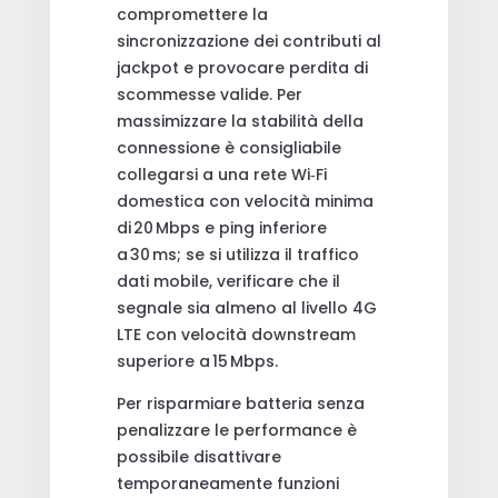
compromettere la
sincronizzazione dei contributi al
jackpot e provocare perdita di
scommesse valide. Per
massimizzare la stabilità della
connessione è consigliabile
collegarsi a una rete Wi‑Fi
domestica con velocità minima
di 20 Mbps e ping inferiore
a 30 ms; se si utilizza il traffico
dati mobile, verificare che il
segnale sia almeno al livello 4G
LTE con velocità downstream
superiore a 15 Mbps.
Per risparmiare batteria senza
penalizzare le performance è
possibile disattivare
temporaneamente funzioni