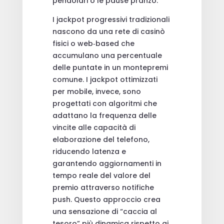
pendolari o le pause pranzo.
I jackpot progressivi tradizionali
nascono da una rete di casinò
fisici o web‑based che
accumulano una percentuale
delle puntate in un montepremi
comune. I jackpot ottimizzati
per mobile, invece, sono
progettati con algoritmi che
adattano la frequenza delle
vincite alle capacità di
elaborazione del telefono,
riducendo latenza e
garantendo aggiornamenti in
tempo reale del valore del
premio attraverso notifiche
push. Questo approccio crea
una sensazione di “caccia al
tesoro” più dinamica rispetto ai