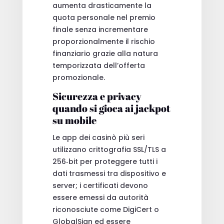
aumenta drasticamente la
quota personale nel premio
finale senza incrementare
proporzionalmente il rischio
finanziario grazie alla natura
temporizzata dell’offerta
promozionale.
Sicurezza e privacy
quando si gioca ai jackpot
su mobile
Le app dei casinò più seri
utilizzano crittografia SSL/TLS a
256‑bit per proteggere tutti i
dati trasmessi tra dispositivo e
server; i certificati devono
essere emessi da autorità
riconosciute come DigiCert o
GlobalSign ed essere