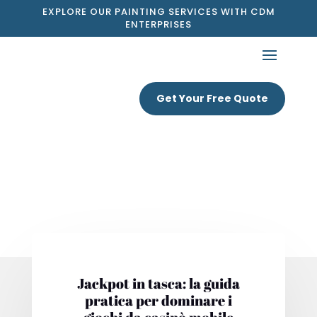
EXPLORE OUR PAINTING SERVICES WITH CDM
ENTERPRISES
Get Your Free Quote
Jackpot in tasca: la guida
pratica per dominare i