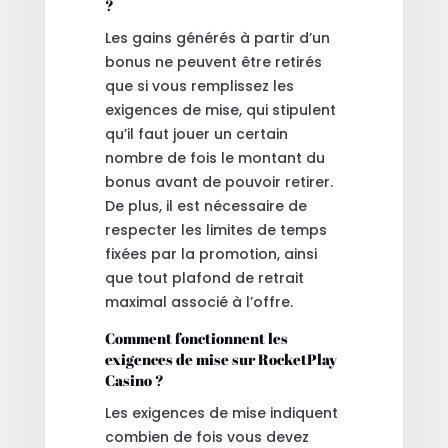
?
Les gains générés à partir d’un
bonus ne peuvent être retirés
que si vous remplissez les
exigences de mise, qui stipulent
qu’il faut jouer un certain
nombre de fois le montant du
bonus avant de pouvoir retirer.
De plus, il est nécessaire de
respecter les limites de temps
fixées par la promotion, ainsi
que tout plafond de retrait
maximal associé à l’offre.
Comment fonctionnent les
exigences de mise sur RocketPlay
Casino ?
Les exigences de mise indiquent
combien de fois vous devez