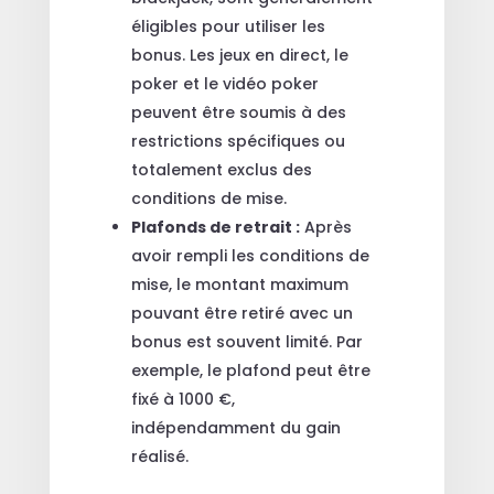
éligibles pour utiliser les
bonus. Les jeux en direct, le
poker et le vidéo poker
peuvent être soumis à des
restrictions spécifiques ou
totalement exclus des
conditions de mise.
Plafonds de retrait :
Après
avoir rempli les conditions de
mise, le montant maximum
pouvant être retiré avec un
bonus est souvent limité. Par
exemple, le plafond peut être
fixé à 1000 €,
indépendamment du gain
réalisé.