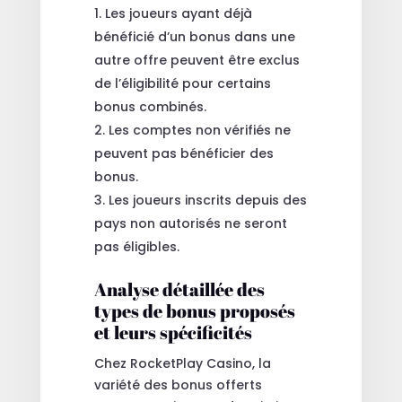
Les joueurs ayant déjà
bénéficié d’un bonus dans une
autre offre peuvent être exclus
de l’éligibilité pour certains
bonus combinés.
Les comptes non vérifiés ne
peuvent pas bénéficier des
bonus.
Les joueurs inscrits depuis des
pays non autorisés ne seront
pas éligibles.
Analyse détaillée des
types de bonus proposés
et leurs spécificités
Chez RocketPlay Casino, la
variété des bonus offerts