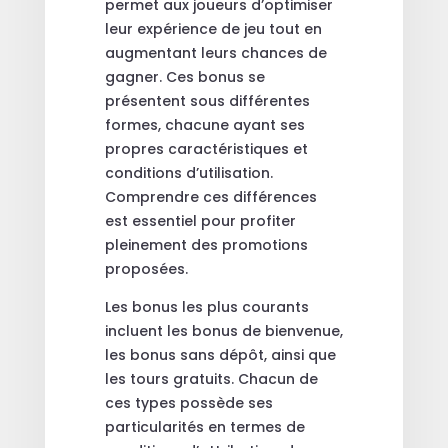
permet aux joueurs d’optimiser
leur expérience de jeu tout en
augmentant leurs chances de
gagner. Ces bonus se
présentent sous différentes
formes, chacune ayant ses
propres caractéristiques et
conditions d’utilisation.
Comprendre ces différences
est essentiel pour profiter
pleinement des promotions
proposées.
Les bonus les plus courants
incluent les bonus de bienvenue,
les bonus sans dépôt, ainsi que
les tours gratuits. Chacun de
ces types possède ses
particularités en termes de