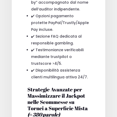
by” accompagnato dal nome
dell’auditor indipendente.
✔️ Opzioni pagamento
protette PayPal/Trustly/Apple
Pay incluse.
✔️ Sezione FAQ dedicata al
responsible gambling.
✔️ Testimonianze verificabili
mediante trustpilot o
trustscore >4/5.
✔️ Disponibilità assistenza
clienti multilingua attiva 24/7.
Strategie Avanzate per
Massimizzare il Jackpot
nelle Scommesse su
Tornei a Superficie Mista
(≈ 380 parole)