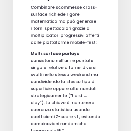
Combinare scommesse cross-
surface richiede rigore
matematico ma può generare
ritorni spettacolari grazie ai
moltiplicatori progressivi offerti
dalle piattaforme mobile-first:
Multi‑surface parlays
consistono nell’unire puntate
singole relative a tornei diversi
svolti nello stesso weekend ma
condividendo lo stesso tipo di
superficie oppure alternandoli
strategicamente (“hard →
clay”). La chiave è mantenere
coerenza statistica usando
coefficienti Z-score <1 , evitando
combinazioni randomiche
troppo volatili.*