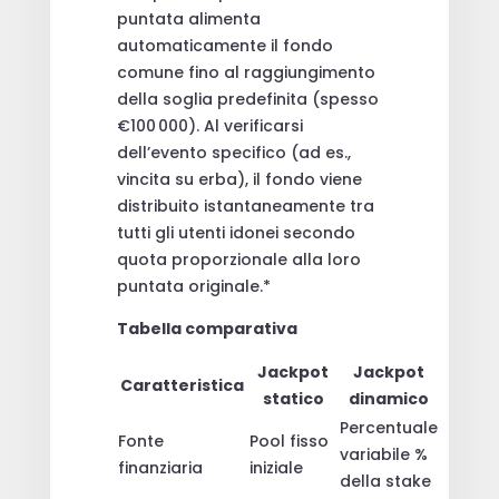
puntata alimenta
automaticamente il fondo
comune fino al raggiungimento
della soglia predefinita (spesso
€100 000). Al verificarsi
dell’evento specifico (ad es.,
vincita su erba), il fondo viene
distribuito istantaneamente tra
tutti gli utenti idonei secondo
quota proporzionale alla loro
puntata originale.*
Tabella comparativa
Jackpot
Jackpot
Caratteristica
statico
dinamico
Percentuale
Fonte
Pool fisso
variabile %
finanziaria
iniziale
della stake