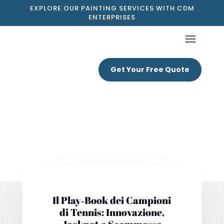
EXPLORE OUR PAINTING SERVICES WITH CDM
ENTERPRISES
Get Your Free Quote
Il Play‑Book dei Campioni
di Tennis: Innovazione,