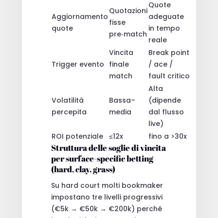
Quote
Quotazioni
Aggiornamento
adeguate
fisse
quote
in tempo
pre‑match
reale
Vincita
Break point
Trigger evento
finale
/ ace /
match
fault critico
Alta
Volatilità
Bassa–
(dipende
percepita
media
dal flusso
live)
ROI potenziale
≤12x
fino a >30x
Struttura delle soglie di vincita
per surface-specific betting
(hard, clay, grass)
Su hard court molti bookmaker
impostano tre livelli progressivi
(€5k → €50k → €200k) perché