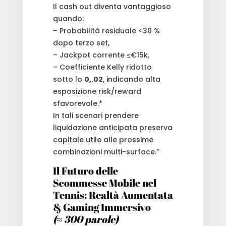
Il cash out diventa vantaggioso
quando:
– Probabilità residuale <30 %
dopo terzo set,
– Jackpot corrente ≤€15k,
– Coefficiente Kelly ridotto
sotto lo
0,.02
, indicando alta
esposizione risk/reward
sfavorevole.*
In tali scenari prendere
liquidazione anticipata preserva
capitale utile alle prossime
combinazioni multi-surface.”
Il Futuro delle
Scommesse Mobile nel
Tennis: Realtà Aumentata
& Gaming Immersivo
(≈ 300 parole)