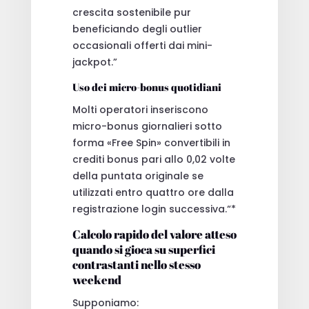
crescita sostenibile pur
beneficiando degli outlier
occasionali offerti dai mini-
jackpot.”
Uso dei micro-bonus quotidiani
Molti operatori inseriscono
micro-bonus giornalieri sotto
forma «Free Spin» convertibili in
crediti bonus pari allo 0,02 volte
della puntata originale se
utilizzati entro quattro ore dalla
registrazione login successiva.“*
Calcolo rapido del valore atteso
quando si gioca su superfici
contrastanti nello stesso
weekend
Supponiamo: