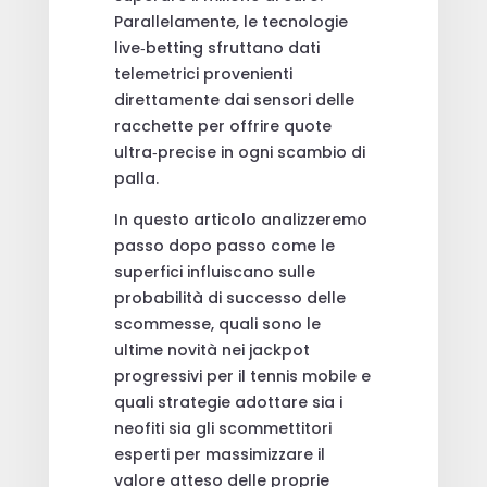
Parallelamente, le tecnologie
live‑betting sfruttano dati
telemetrici provenienti
direttamente dai sensori delle
racchette per offrire quote
ultra‑precise in ogni scambio di
palla.
In questo articolo analizzeremo
passo dopo passo come le
superfici influiscano sulle
probabilità di successo delle
scommesse, quali sono le
ultime novità nei jackpot
progressivi per il tennis mobile e
quali strategie adottare sia i
neofiti sia gli scommettitori
esperti per massimizzare il
valore atteso delle proprie