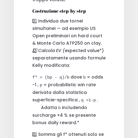
Costruzione step-by-step
1️⃣ Individua due tornei
simultanei — ad esempio US
Open preliminari on hard court
& Monte Carlo ATP250 on clay.
2️⃣ Calcola EV (
expected value*)
separatamente usando formule
Kelly modificata:
dove
= odds
f* = (bp - q)/b
b
-1 ,
= probabilistic win rate
p
derivata dalla statistica
superficie-specifica ,
.
q =1-p
Adatta
includendo
b
surcharge +4 % se presente
bonus daily reward.*
3️⃣ Somma gli f* ottenuti solo se