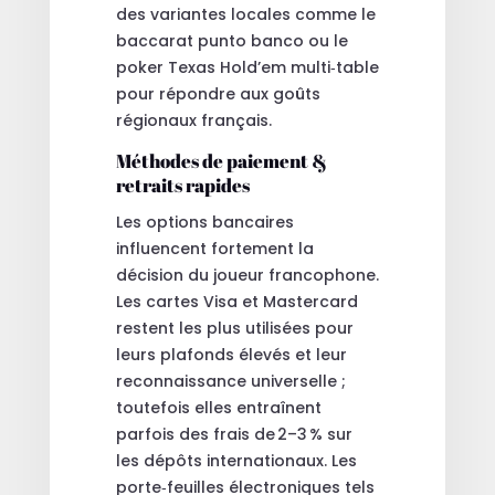
des variantes locales comme le
baccarat punto banco ou le
poker Texas Hold’em multi‑table
pour répondre aux goûts
régionaux français.
Méthodes de paiement &
retraits rapides
Les options bancaires
influencent fortement la
décision du joueur francophone.
Les cartes Visa et Mastercard
restent les plus utilisées pour
leurs plafonds élevés et leur
reconnaissance universelle ;
toutefois elles entraînent
parfois des frais de 2–3 % sur
les dépôts internationaux. Les
porte‑feuilles électroniques tels