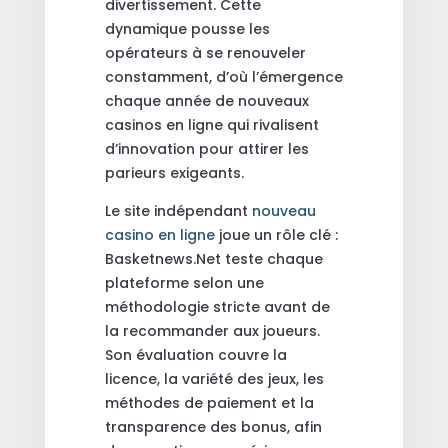
divertissement. Cette
dynamique pousse les
opérateurs à se renouveler
constamment, d’où l’émergence
chaque année de nouveaux
casinos en ligne qui rivalisent
d’innovation pour attirer les
parieurs exigeants.
Le site indépendant
nouveau
casino en ligne
joue un rôle clé :
Basketnews.Net teste chaque
plateforme selon une
méthodologie stricte avant de
la recommander aux joueurs.
Son évaluation couvre la
licence, la variété des jeux, les
méthodes de paiement et la
transparence des bonus, afin