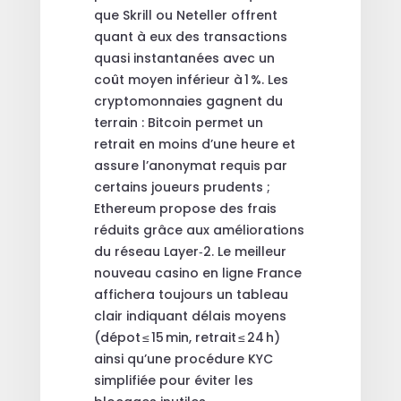
que Skrill ou Neteller offrent
quant à eux des transactions
quasi instantanées avec un
coût moyen inférieur à 1 %. Les
cryptomonnaies gagnent du
terrain : Bitcoin permet un
retrait en moins d’une heure et
assure l’anonymat requis par
certains joueurs prudents ;
Ethereum propose des frais
réduits grâce aux améliorations
du réseau Layer‑2. Le meilleur
nouveau casino en ligne France
affichera toujours un tableau
clair indiquant délais moyens
(dépot ≤ 15 min, retrait ≤ 24 h)
ainsi qu’une procédure KYC
simplifiée pour éviter les