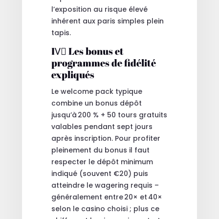
l’exposition au risque élevé
inhérent aux paris simples plein
tapis.
IV️⃣ Les bonus et
programmes de fidélité
expliqués
Le welcome pack typique
combine un bonus dépôt
jusqu’à 200 % + 50 tours gratuits
valables pendant sept jours
après inscription. Pour profiter
pleinement du bonus il faut
respecter le dépôt minimum
indiqué (souvent €20) puis
atteindre le wagering requis –
généralement entre 20× et 40×
selon le casino choisi ; plus ce