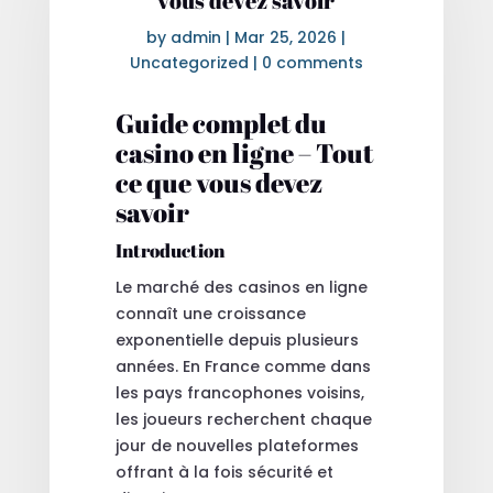
vous devez savoir
by
admin
|
Mar 25, 2026
|
Uncategorized
|
0 comments
Guide complet du
casino en ligne – Tout
ce que vous devez
savoir
Introduction
Le marché des casinos en ligne
connaît une croissance
exponentielle depuis plusieurs
années. En France comme dans
les pays francophones voisins,
les joueurs recherchent chaque
jour de nouvelles plateformes
offrant à la fois sécurité et