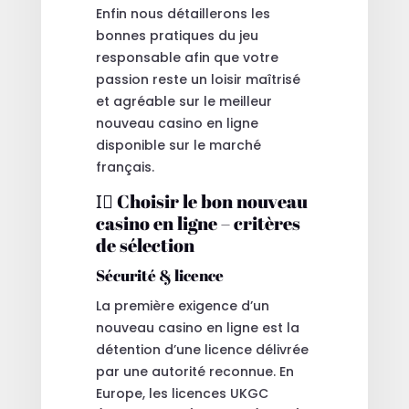
Enfin nous détaillerons les
bonnes pratiques du jeu
responsable afin que votre
passion reste un loisir maîtrisé
et agréable sur le meilleur
nouveau casino en ligne
disponible sur le marché
français.
I️⃣ Choisir le bon nouveau
casino en ligne – critères
de sélection
Sécurité & licence
La première exigence d’un
nouveau casino en ligne est la
détention d’une licence délivrée
par une autorité reconnue. En
Europe, les licences UKGC