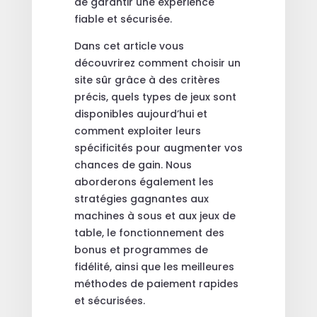
de garantir une expérience
fiable et sécurisée.
Dans cet article vous
découvrirez comment choisir un
site sûr grâce à des critères
précis, quels types de jeux sont
disponibles aujourd’hui et
comment exploiter leurs
spécificités pour augmenter vos
chances de gain. Nous
aborderons également les
stratégies gagnantes aux
machines à sous et aux jeux de
table, le fonctionnement des
bonus et programmes de
fidélité, ainsi que les meilleures
méthodes de paiement rapides
et sécurisées.