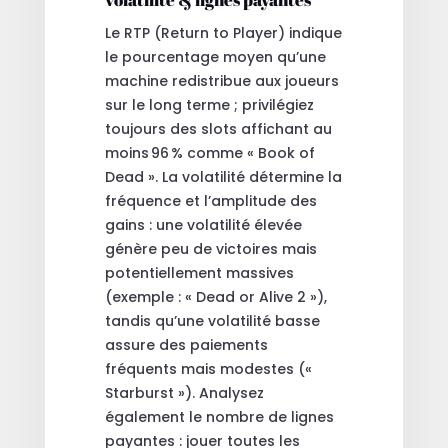
Le RTP (Return to Player) indique
le pourcentage moyen qu’une
machine redistribue aux joueurs
sur le long terme ; privilégiez
toujours des slots affichant au
moins 96 % comme « Book of
Dead ». La volatilité détermine la
fréquence et l’amplitude des
gains : une volatilité élevée
génère peu de victoires mais
potentiellement massives
(exemple : « Dead or Alive 2 »),
tandis qu’une volatilité basse
assure des paiements
fréquents mais modestes («
Starburst »). Analysez
également le nombre de lignes
payantes : jouer toutes les