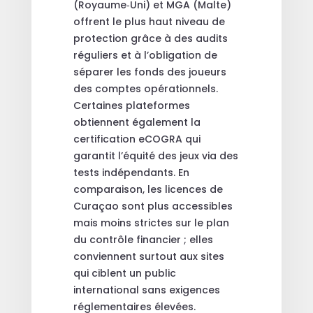
(Royaume‑Uni) et MGA (Malte)
offrent le plus haut niveau de
protection grâce à des audits
réguliers et à l’obligation de
séparer les fonds des joueurs
des comptes opérationnels.
Certaines plateformes
obtiennent également la
certification eCOGRA qui
garantit l’équité des jeux via des
tests indépendants. En
comparaison, les licences de
Curaçao sont plus accessibles
mais moins strictes sur le plan
du contrôle financier ; elles
conviennent surtout aux sites
qui ciblent un public
international sans exigences
réglementaires élevées.