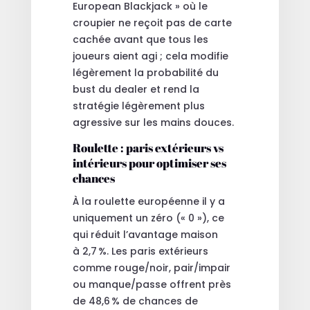
European Blackjack » où le
croupier ne reçoit pas de carte
cachée avant que tous les
joueurs aient agi ; cela modifie
légèrement la probabilité du
bust du dealer et rend la
stratégie légèrement plus
agressive sur les mains douces.
Roulette : paris extérieurs vs
intérieurs pour optimiser ses
chances
À la roulette européenne il y a
uniquement un zéro (« 0 »), ce
qui réduit l’avantage maison
à 2,7 %. Les paris extérieurs
comme rouge/noir, pair/impair
ou manque/passe offrent près
de 48,6 % de chances de