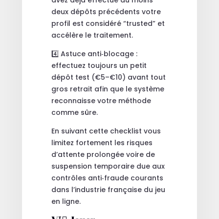
deux dépôts précédents votre
profil est considéré “trusted” et
accélère le traitement.
4️⃣ Astuce anti‑blocage :
effectuez toujours un petit
dépôt test (€5–€10) avant tout
gros retrait afin que le système
reconnaisse votre méthode
comme sûre.
En suivant cette checklist vous
limitez fortement les risques
d’attente prolongée voire de
suspension temporaire due aux
contrôles anti‑fraude courants
dans l’industrie française du jeu
en ligne.