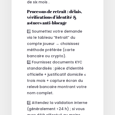
de six mois .
Processus de retrait : délais,
vérifications d’identité &
astuces anti‑blocage
1️⃣ Soumettez votre demande
via le tableau “Retrait” du
compte joueur → choisissez
méthode préférée (carte
bancaire ou crypto).
2️⃣ Fournissez documents KYC
standardisés : pièce d’identité
officielle + justificatif domicile ≤
trois mois + capture écran du
relevé bancaire montrant votre
nom complet.
3️⃣ Attendez la validation interne
(généralement <24 h) ; si vous
avez déjà effectué au moins