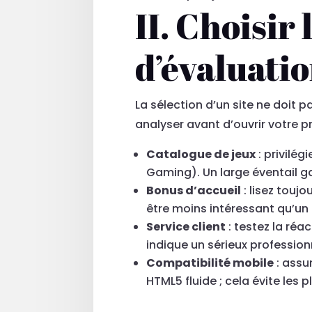
II. Choisir 
d’évaluati
La sélection d’un site ne doit 
analyser avant d’ouvrir votre 
Catalogue de jeux
: privilég
Gaming). Un large éventail gar
Bonus d’accueil
: lisez toujo
être moins intéressant qu’u
Service client
: testez la réa
indique un sérieux profession
Compatibilité mobile
: assu
HTML5 fluide ; cela évite les