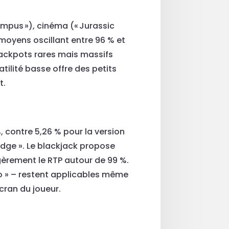
ympus »), cinéma (« Jurassic
 moyens oscillant entre 96 % et
 jackpots rares mais massifs
ilité basse offre des petits
t.
 contre 5,26 % pour la version
Edge ». Le blackjack propose
égèrement le RTP autour de 99 %.
Lo » – restent applicables même
cran du joueur.