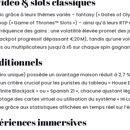
idéo & slots classiques
fic grâce à leurs thèmes variés – fantasy (« Gates of Ol
pop (« Game of Thrones™ Slots ») – ainsi qu’à leurs RTP
a fréquence des gains : une volatilité élevée promet des
ckpot progressif dépassant €20 M), tandis qu’une volat
ins ou multiplicateurs jusqu’à x5 sur chaque spin gagnan
ditionnels
ro unique) possède un avantage maison réduit à 2,7 %,
n critère crucial pour les puristes du tableau « House 
inite Blackjack » ou « Spanish 21 », chacune ajustant l
tage des cartes virtuel ou utilisation du système « Hi‑
 grâce aux statistiques affichées en temps réel sur l’é
périences immersives