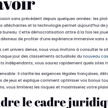
avoir
losion sans précédent depuis quelques années : les plat
us alléchantes et la technologie permet aujourd’hui de
bureau. Cette démocratisation attire à la fois les joue
 désireux de profiter d’une expérience immersive sans s
 cet univers dense, nous vous invitons à consulter le si
haque jour des classements actualisés du
nouveau casi
ests indépendants, vous saurez rapidement quels sites m
ensable : il clarifie les exigences légales françaises, dét
es de jeux et explique comment optimiser vos bonus tout
 vous limiterez les risques et maximiserez votre plaisir
re le cadre juridiq