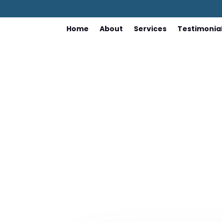
Home
About
Services
Testimonia