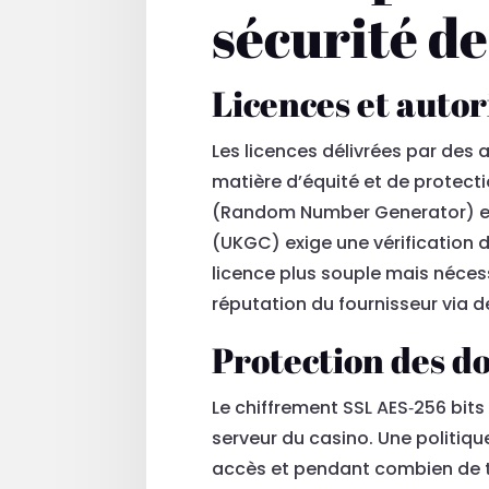
sécurité de
Licences et autor
Les licences délivrées par des
matière d’équité et de protect
(Random Number Generator) et 
(UKGC) exige une vérification d
licence plus souple mais nécess
réputation du fournisseur via 
Protection des d
Le chiffrement SSL AES‑256 bits
serveur du casino. Une politiqu
accès et pendant combien de te