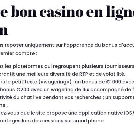
le bon casino en lign
on
pas reposer uniquement sur l’apparence du bonus d’accuei
premier compte :
iez les plateformes qui regroupent plusieurs fournisseurs
antit une meilleure diversité de RTP et de volatilité.
urs le petit texte (« wagering ») ; un bonus de €1 000 av
n bonus €200 avec un wagering de 15x accompagné de f
ctivité du chat live pendant vos recherches ; un support
nel.
rez‑vous que le site propose une application native iOS
 plantages lors des sessions sur smartphone.