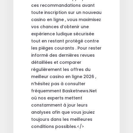
ces recommandations avant
toute inscription sur un nouveau
casino en ligne , vous maximisez
vos chances d’obtenir une
expérience ludique sécurisée
tout en restant protégé contre
les pièges courants . Pour rester
informé des dernières revues
détaillées et comparer
régulièrement les offres du
meilleur casino en ligne 2026 ,
n’hésitez pas à consulter
fréquemment Basketnews.Net
où nos experts mettent
constamment à jour leurs
analyses afin que vous jouiez
toujours dans les meilleures
conditions possibles.</>