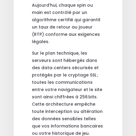
Aujourd’hui, chaque spin ou
main est contrôlé par un
algorithme certifié qui garantit
un taux de retour au joueur
(RTP) conforme aux exigences
légales.
Sur le plan technique, les
serveurs sont hébergés dans
des data‑centers sécurisés et
protégés par le cryptage SSL ;
toutes les communications
entre votre navigateur et le site
sont ainsi chiffrées à 256 bits.
Cette architecture empêche
toute interception ou altération
des données sensibles telles
que vos informations bancaires
ou votre historique de jeu.