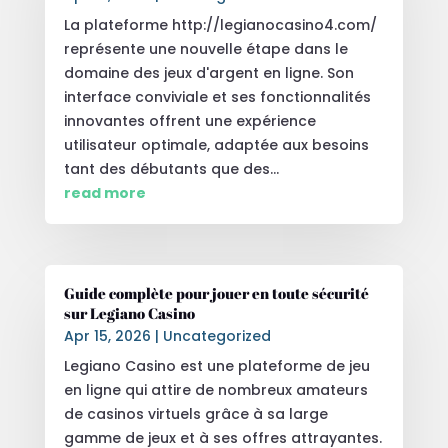
La plateforme http://legianocasino4.com/
représente une nouvelle étape dans le
domaine des jeux d'argent en ligne. Son
interface conviviale et ses fonctionnalités
innovantes offrent une expérience
utilisateur optimale, adaptée aux besoins
tant des débutants que des...
read more
Guide complète pour jouer en toute sécurité
sur Legiano Casino
Apr 15, 2026
|
Uncategorized
Legiano Casino est une plateforme de jeu
en ligne qui attire de nombreux amateurs
de casinos virtuels grâce à sa large
gamme de jeux et à ses offres attrayantes.