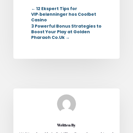
←
12 Ekspert Tips for
VIP‑belønninger hos Coolbet
Casino
3 Powerful Bonus Strategies to
Boost Your Play at Golden
Pharaoh Co.Uk
→
Written By