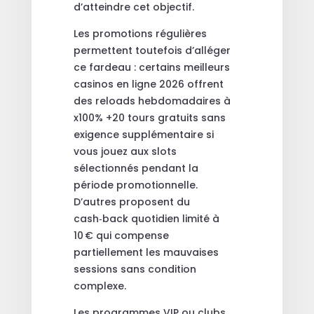
d’atteindre cet objectif.
Les promotions régulières
permettent toutefois d’alléger
ce fardeau : certains meilleurs
casinos en ligne 2026 offrent
des reloads hebdomadaires à
x100% +20 tours gratuits sans
exigence supplémentaire si
vous jouez aux slots
sélectionnés pendant la
période promotionnelle.
D’autres proposent du
cash‑back quotidien limité à
10 € qui compense
partiellement les mauvaises
sessions sans condition
complexe.
Les programmes VIP ou clubs