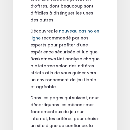
d’offres, dont beaucoup sont
difficiles à distinguer les unes
des autres.
Découvrez le
nouveau casino en
ligne
recommandé par nos
experts pour profiter d’une
expérience sécurisée et ludique.
Basketnews.Net analyse chaque
plateforme selon des critères
stricts afin de vous guider vers
un environnement de jeu fiable
et agréable.
Dans les pages qui suivent, nous
décortiquons les mécanismes
fondamentaux du jeu sur
internet, les critères pour choisir
un site digne de confiance, la