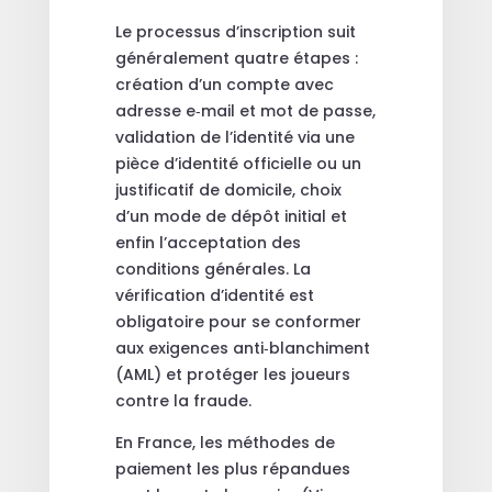
Le processus d’inscription suit
généralement quatre étapes :
création d’un compte avec
adresse e‑mail et mot de passe,
validation de l’identité via une
pièce d’identité officielle ou un
justificatif de domicile, choix
d’un mode de dépôt initial et
enfin l’acceptation des
conditions générales. La
vérification d’identité est
obligatoire pour se conformer
aux exigences anti‑blanchiment
(AML) et protéger les joueurs
contre la fraude.
En France, les méthodes de
paiement les plus répandues