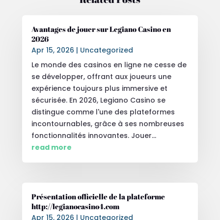
Avantages de jouer sur Legiano Casino en
2026
Apr 15, 2026
|
Uncategorized
Le monde des casinos en ligne ne cesse de
se développer, offrant aux joueurs une
expérience toujours plus immersive et
sécurisée. En 2026, Legiano Casino se
distingue comme l'une des plateformes
incontournables, grâce à ses nombreuses
fonctionnalités innovantes. Jouer...
read more
Présentation officielle de la plateforme
http://legianocasino4.com
Apr 15, 2026
|
Uncategorized