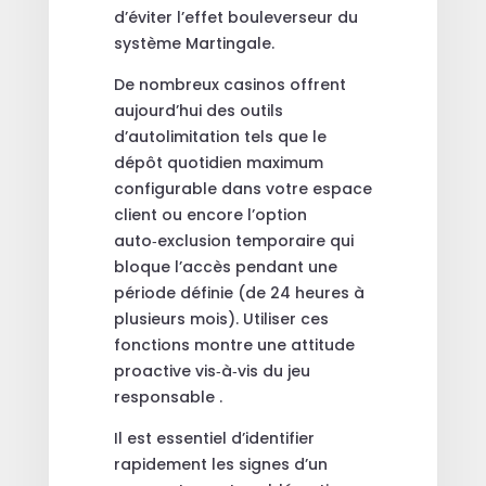
d’éviter l’effet bouleverseur du
système Martingale.
De nombreux casinos offrent
aujourd’hui des outils
d’autolimitation tels que le
dépôt quotidien maximum
configurable dans votre espace
client ou encore l’option
auto‑exclusion temporaire qui
bloque l’accès pendant une
période définie (de 24 heures à
plusieurs mois). Utiliser ces
fonctions montre une attitude
proactive vis‑à‑vis du jeu
responsable .
Il est essentiel d’identifier
rapidement les signes d’un