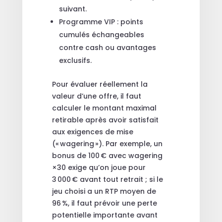
suivant.
Programme VIP : points
cumulés échangeables
contre cash ou avantages
exclusifs.
Pour évaluer réellement la
valeur d’une offre, il faut
calculer le montant maximal
retirable après avoir satisfait
aux exigences de mise
(« wagering »). Par exemple, un
bonus de 100 € avec wagering
×30 exige qu’on joue pour
3 000 € avant tout retrait ; si le
jeu choisi a un RTP moyen de
96 %, il faut prévoir une perte
potentielle importante avant