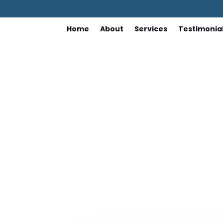
Home
About
Services
Testimonia