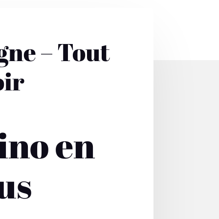
gne – Tout
oir
ino en
ous