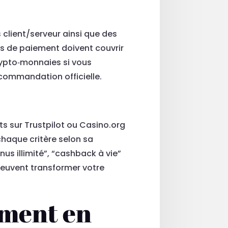
 client/serveur ainsi que des
es de paiement doivent couvrir
crypto‑monnaies si vous
commandation officielle.
s sur Trustpilot ou Casino.org
haque critère selon sa
us illimité”, “cashback à vie”
peuvent transformer votre
mment en