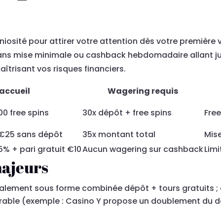
t
niosité pour attirer votre attention dès votre première v
s sans mise minimale ou cashback hebdomadaire allant 
aîtrisant vos risques financiers.
accueil
Wagering requis
00 free spins
30x dépôt + free spins
Free
 €25 sans dépôt
35x montant total
Mis
% + pari gratuit €10
Aucun wagering sur cashback
Lim
majeurs
lement sous forme combinée dépôt + tours gratuits ; ch
rable (exemple : Casino Y propose un doublement du dé