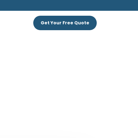
S
Get Your Free Quote