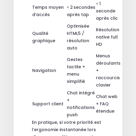
< 1
Temps moyen
< 2 secondes
seconde
d’accès
après tap
après clic
Optimisée
Résolution
Qualité
HTML5 /
native full
graphique
résolution
HD
auto
Menus
Gestes
déroulants
tactile +
Navigation
+
menu
raccourcis
simplifié
clavier
Chat intégré
Chat web
+
Support client
+ FAQ
notifications
étendue
push
En pratique, si votre priorité est
l’ergonomie instantanée lors