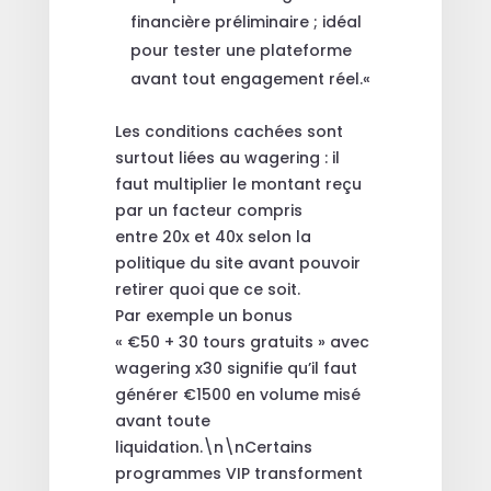
financière préliminaire ; idéal
pour tester une plateforme
avant tout engagement réel.«
Les conditions cachées sont
surtout liées au wagering : il
faut multiplier le montant reçu
par un facteur compris
entre 20x et 40x selon la
politique du site avant pouvoir
retirer quoi que ce soit.
Par exemple un bonus
« €50 + 30 tours gratuits » avec
wagering x30 signifie qu’il faut
générer €1500 en volume misé
avant toute
liquidation.\n\nCertains
programmes VIP transforment