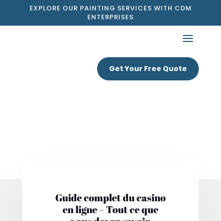
EXPLORE OUR PAINTING SERVICES WITH CDM
ENTERPRISES
Get Your Free Quote
Guide complet du casino
en ligne – Tout ce que