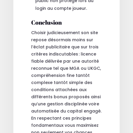
public non protégé lors du
login au compte joueur.
Conclusion
Choisir judicieusement son site
repose désormais moins sur
l’éclat publicitaire que sur trois
critères indiscutables : licence
fiable délivrée par une autorité
reconnue tel que MGA ou UKGC,
compréhension fine tantôt
complexe tantôt simple des
conditions attachées aux
différents bonus proposés ainsi
qu’une gestion disciplinée voire
automatisée du capital engagé.​
En respectant ces principes
fondamentaux vous maximisez
non seulement vos chances