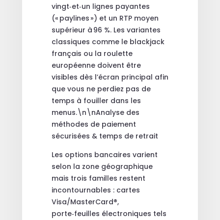
vingt‑et‑un lignes payantes
(« paylines ») et un RTP moyen
supérieur à 96 %. Les variantes
classiques comme le blackjack
français ou la roulette
européenne doivent être
visibles dès l’écran principal afin
que vous ne perdiez pas de
temps à fouiller dans les
menus.\n\nAnalyse des
méthodes de paiement
sécurisées & temps de retrait
Les options bancaires varient
selon la zone géographique
mais trois familles restent
incontournables : cartes
Visa/MasterCard®,
porte‑feuilles électroniques tels