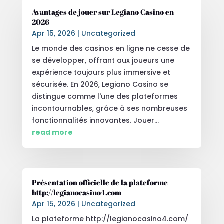
Avantages de jouer sur Legiano Casino en
2026
Apr 15, 2026
|
Uncategorized
Le monde des casinos en ligne ne cesse de
se développer, offrant aux joueurs une
expérience toujours plus immersive et
sécurisée. En 2026, Legiano Casino se
distingue comme l'une des plateformes
incontournables, grâce à ses nombreuses
fonctionnalités innovantes. Jouer...
read more
Présentation officielle de la plateforme
http://legianocasino4.com
Apr 15, 2026
|
Uncategorized
La plateforme http://legianocasino4.com/