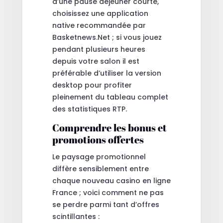
d’une pause déjeuner courte,
choisissez une application
native recommandée par
Basketnews.Net ; si vous jouez
pendant plusieurs heures
depuis votre salon il est
préférable d’utiliser la version
desktop pour profiter
pleinement du tableau complet
des statistiques RTP.
Comprendre les bonus et
promotions offertes
Le paysage promotionnel
diffère sensiblement entre
chaque nouveau casino en ligne
France ; voici comment ne pas
se perdre parmi tant d’offres
scintillantes :