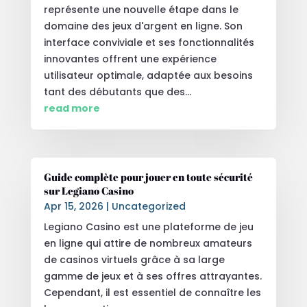
représente une nouvelle étape dans le
domaine des jeux d'argent en ligne. Son
interface conviviale et ses fonctionnalités
innovantes offrent une expérience
utilisateur optimale, adaptée aux besoins
tant des débutants que des...
read more
Guide complète pour jouer en toute sécurité
sur Legiano Casino
Apr 15, 2026
|
Uncategorized
Legiano Casino est une plateforme de jeu
en ligne qui attire de nombreux amateurs
de casinos virtuels grâce à sa large
gamme de jeux et à ses offres attrayantes.
Cependant, il est essentiel de connaître les