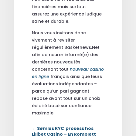
financières mais surtout
assurez une expérience ludique
saine et durable.​
Nous vous invitons donc
vivement à revisiter
régulièrement Basketnews.Net
afin demeurer informé(e) des
dernières nouveautés
concernant tout
nouveau casino
en ligne
français ainsi que leurs
évaluations indépendantes –
parce qu’un pari gagnant
repose avant tout sur un choix
éclairé basé sur confiance
maximale.​
←
Sømløs KYC‑prosess hos
Lilibet Casino – En komplett