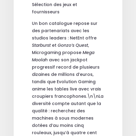
Sélection des jeux et
fournisseurs
Un bon catalogue repose sur
des partenariats avec les
studios leaders : NetEnt offre
Starburst
et
Gonzo’s Quest
,
Microgaming propose
Mega
Moolah
avec son jackpot
progressif record de plusieurs
dizaines de millions d’euros,
tandis que Evolution Gaming
anime les tables live avec vrais
croupiers francophones.\n\nLa
diversité compte autant que la
qualité : recherchez des
machines à sous modernes
dotées d’au moins cinq
rouleaux, jusqu’à quatre cent