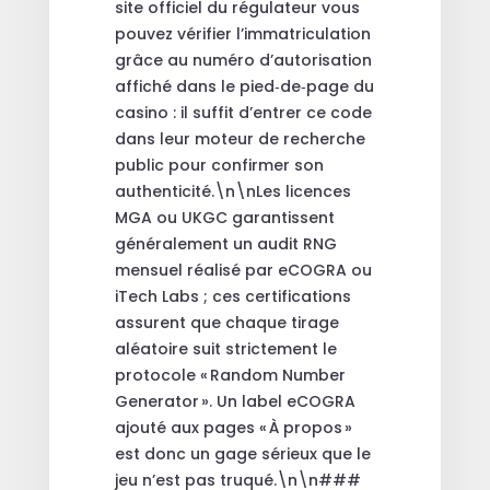
site officiel du régulateur vous
pouvez vérifier l’immatriculation
grâce au numéro d’autorisation
affiché dans le pied‑de‑page du
casino : il suffit d’entrer ce code
dans leur moteur de recherche
public pour confirmer son
authenticité.\n\nLes licences
MGA ou UKGC garantissent
généralement un audit RNG
mensuel réalisé par eCOGRA ou
iTech Labs ; ces certifications
assurent que chaque tirage
aléatoire suit strictement le
protocole « Random Number
Generator ». Un label eCOGRA
ajouté aux pages « À propos »
est donc un gage sérieux que le
jeu n’est pas truqué.\n\n###