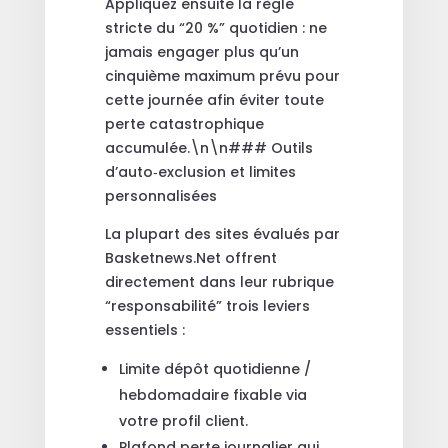
Appliquez ensuite la règle
stricte du “20 %” quotidien : ne
jamais engager plus qu’un
cinquième maximum prévu pour
cette journée afin éviter toute
perte catastrophique
accumulée.\n\n### Outils
d’auto‑exclusion et limites
personnalisées
La plupart des sites évalués par
Basketnews.Net offrent
directement dans leur rubrique
“responsabilité” trois leviers
essentiels :
Limite dépôt quotidienne /
hebdomadaire fixable via
votre profil client.
Plafond perte journalier qui