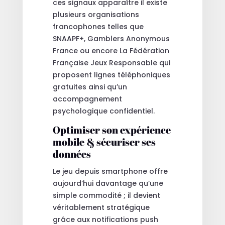
ces signaux apparaître il existe
plusieurs organisations
francophones telles que
SNAAPF+, Gamblers Anonymous
France ou encore La Fédération
Française Jeux Responsable qui
proposent lignes téléphoniques
gratuites ainsi qu’un
accompagnement
psychologique confidentiel.
Optimiser son expérience
mobile & sécuriser ses
données
Le jeu depuis smartphone offre
aujourd’hui davantage qu’une
simple commodité ; il devient
véritablement stratégique
grâce aux notifications push