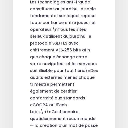
Les technologies anti‑fraude
constituent aujourd’hui le socle
fondamental sur lequel repose
toute confiance entre joueur et
opérateur.\nTous les sites
sérieux utilisent aujourd’hui le
protocole SSL/TLS avec
chiffrement AES‑256 bits afin
que chaque échange entre
votre navigateur et les serveurs
soit illisible pour tout tiers.\nDes
audits externes menés chaque
trimestre permettent
également de certifier
conformité aux standards
eCOGRA ou iTech
Labs.\n\nGestionnaire
quotidiennement recommandé
— la création d’un mot de passe