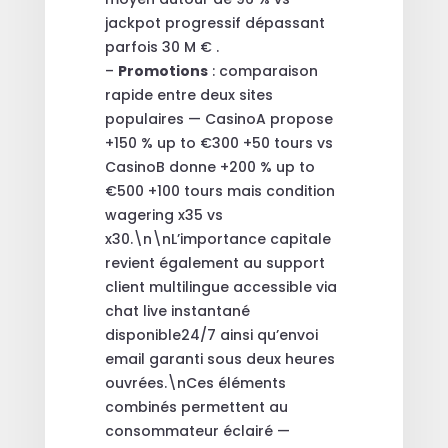
jackpot progressif dépassant
parfois 30 M € .
–
Promotions
: comparaison
rapide entre deux sites
populaires — CasinoA propose
+150 % up to €300 +50 tours vs
CasinoB donne +200 % up to
€500 +100 tours mais condition
wagering x35 vs
x30.\n\nL’importance capitale
revient également au support
client multilingue accessible via
chat live instantané
disponible24/7 ainsi qu’envoi
email garanti sous deux heures
ouvrées.\nCes éléments
combinés permettent au
consommateur éclairé —