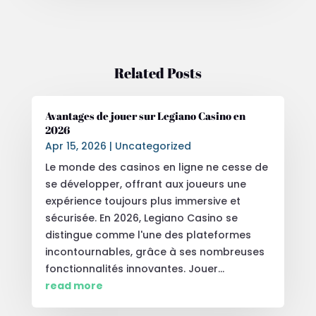
Related Posts
Avantages de jouer sur Legiano Casino en
2026
Apr 15, 2026
|
Uncategorized
Le monde des casinos en ligne ne cesse de
se développer, offrant aux joueurs une
expérience toujours plus immersive et
sécurisée. En 2026, Legiano Casino se
distingue comme l'une des plateformes
incontournables, grâce à ses nombreuses
fonctionnalités innovantes. Jouer...
read more