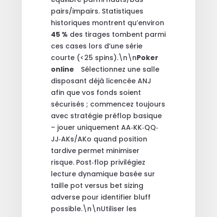
pairs/impairs. Statistiques
historiques montrent qu’environ
45 %
des tirages tombent parmi
ces cases lors d’une série
courte (<25 spins).\n\n
Poker
online
Sélectionnez une salle
disposant déjà licencée ANJ
afin que vos fonds soient
sécurisés ; commencez toujours
avec stratégie préflop basique
­– jouer uniquement AA‐KK‐QQ‐
JJ‐AKs/AKo quand position
tardive permet minimiser
risque. Post‑flop privilégiez
lecture dynamique basée sur
taille pot versus bet sizing
adverse pour identifier bluff
possible.\n\nUtiliser les