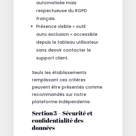
automatisée mais
respectueuse du RGPD
français.
Présence visible « outil
auto‑exclusion » accessible
depuis le tableau utilisateur
sans devoir contacter le
support client.
Seuls les établissements
remplissant ces critères
peuvent être présentés comme
recommandés sur notre
plateforme indépendente.
Section 3 – Sécurité et
confidentialité des
données