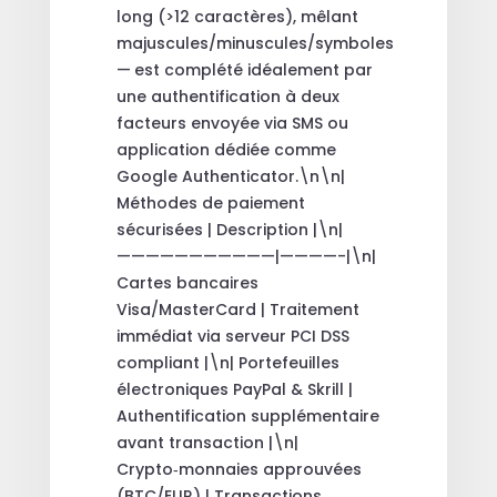
long (>12 caractères), mêlant
majuscules/minuscules/symboles
— est complété idéalement par
une authentification à deux
facteurs envoyée via SMS ou
application dédiée comme
Google Authenticator.\n\n|
Méthodes de paiement
sécurisées | Description |\n|
———————————|————-|\n|
Cartes bancaires
Visa/MasterCard | Traitement
immédiat via serveur PCI DSS
compliant |\n| Portefeuilles
électroniques PayPal & Skrill |
Authentification supplémentaire
avant transaction |\n|
Crypto‑monnaies approuvées
(BTC/EUR) | Transactions