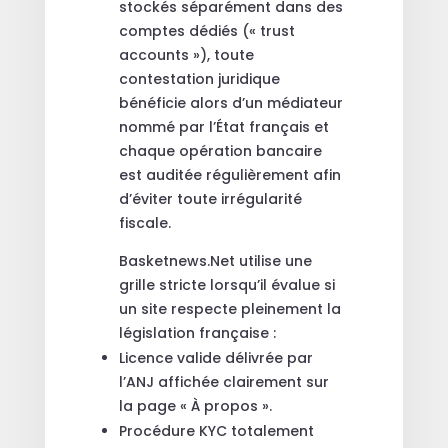
stockés séparément dans des
comptes dédiés (« trust
accounts »), toute
contestation juridique
bénéficie alors d’un médiateur
nommé par l’État français et
chaque opération bancaire
est auditée régulièrement afin
d’éviter toute irrégularité
fiscale.
Basketnews.Net utilise une
grille stricte lorsqu’il évalue si
un site respecte pleinement la
législation française :
Licence valide délivrée par
l’ANJ affichée clairement sur
la page « À propos ».
Procédure KYC totalement