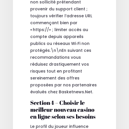
non sollicité prétendant
provenir du support client ;
toujours vérifier l’adresse URL
commençant bien par
« https://» ; limiter accès au
compte depuis appareils
publics ou réseaux Wi‑Fi non
protégés.\n\nEn suivant ces
recommandations vous
réduisez drastiquement vos
risques tout en profitant
sereinement des offres
proposées par nos partenaires
évalués chez Basketnews.Net.
Section 4 – Choisir le
meilleur nouveau casino
en ligne selon ses besoins
Le profil du joueur influence