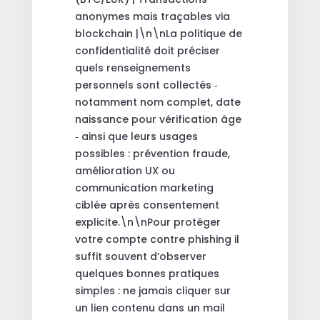
anonymes mais traçables via
blockchain |\n\nLa politique de
confidentialité doit préciser
quels renseignements
personnels sont collectés ‑
notamment nom complet, date
naissance pour vérification âge
‑ ainsi que leurs usages
possibles : prévention fraude,
amélioration UX ou
communication marketing
ciblée après consentement
explicite.\n\nPour protéger
votre compte contre phishing il
suffit souvent d’observer
quelques bonnes pratiques
simples : ne jamais cliquer sur
un lien contenu dans un mail