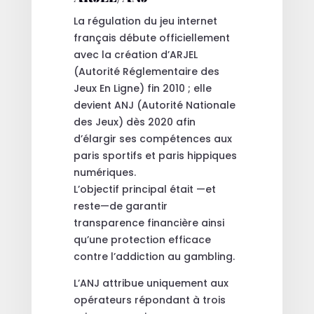
La régulation du jeu internet
français débute officiellement
avec la création d’ARJEL
(Autorité Réglementaire des
Jeux En Ligne) fin 2010 ; elle
devient ANJ (Autorité Nationale
des Jeux) dès 2020 afin
d’élargir ses compétences aux
paris sportifs et paris hippiques
numériques.
L’objectif principal était —et
reste—de garantir
transparence financière ainsi
qu’une protection efficace
contre l’addiction au gambling.
L’ANJ attribue uniquement aux
opérateurs répondant à trois