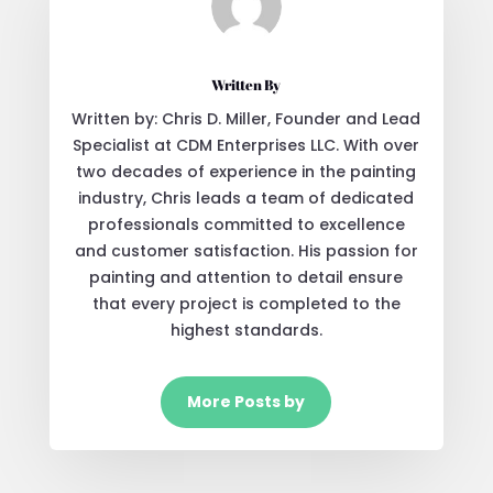
Written By
Written by: Chris D. Miller, Founder and Lead
Specialist at CDM Enterprises LLC. With over
two decades of experience in the painting
industry, Chris leads a team of dedicated
professionals committed to excellence
and customer satisfaction. His passion for
painting and attention to detail ensure
that every project is completed to the
highest standards.
More Posts by