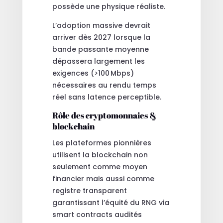
possède une physique réaliste.
L’adoption massive devrait
arriver dès 2027 lorsque la
bande passante moyenne
dépassera largement les
exigences (>100 Mbps)
nécessaires au rendu temps
réel sans latence perceptible.
Rôle des cryptomonnaies &
blockchain
Les plateformes pionnières
utilisent la blockchain non
seulement comme moyen
financier mais aussi comme
registre transparent
garantissant l’équité du RNG via
smart contracts audités