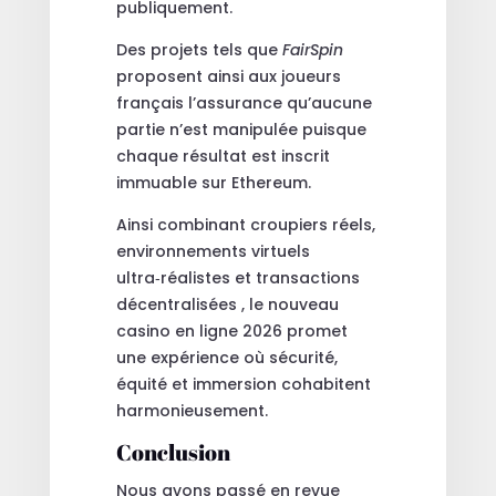
publiquement.
Des projets tels que
FairSpin
proposent ainsi aux joueurs
français l’assurance qu’aucune
partie n’est manipulée puisque
chaque résultat est inscrit
immuable sur Ethereum.
Ainsi combinant croupiers réels,
environnements virtuels
ultra‑réalistes et transactions
décentralisées , le nouveau
casino en ligne 2026 promet
une expérience où sécurité,
équité et immersion cohabitent
harmonieusement.
Conclusion
Nous avons passé en revue