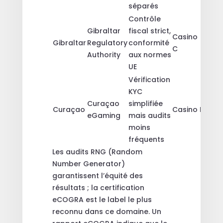
séparés
Contrôle
Gibraltar
fiscal strict,
Casino
Gibraltar
Regulatory
conformité
C
Authority
aux normes
UE
Vérification
KYC
Curaçao
simplifiée
Curaçao
Casino D
eGaming
mais audits
moins
fréquents
Les audits RNG (Random
Number Generator)
garantissent l’équité des
résultats ; la certification
eCOGRA est le label le plus
reconnu dans ce domaine. Un