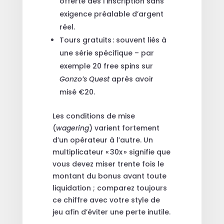
offerte dès l’inscription sans
exigence préalable d’argent
réel.
Tours gratuits : souvent liés à
une série spécifique – par
exemple 20 free spins sur
Gonzo’s Quest
après avoir
misé €20.
Les conditions de mise
(
wagering
) varient fortement
d’un opérateur à l’autre. Un
multiplicateur « 30x » signifie que
vous devez miser trente fois le
montant du bonus avant toute
liquidation ; comparez toujours
ce chiffre avec votre style de
jeu afin d’éviter une perte inutile.