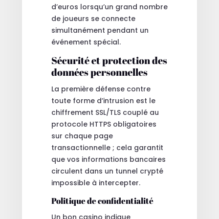
d’euros lorsqu’un grand nombre
de joueurs se connecte
simultanément pendant un
événement spécial.
Sécurité et protection des
données personnelles
La première défense contre
toute forme d’intrusion est le
chiffrement SSL/TLS couplé au
protocole HTTPS obligatoires
sur chaque page
transactionnelle ; cela garantit
que vos informations bancaires
circulent dans un tunnel crypté
impossible à intercepter.
Politique de confidentialité
Un bon casino indique