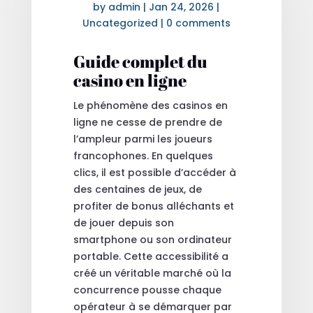
by
admin
|
Jan 24, 2026
|
Uncategorized
|
0 comments
Guide complet du
casino en ligne
Le phénomène des casinos en
ligne ne cesse de prendre de
l’ampleur parmi les joueurs
francophones. En quelques
clics, il est possible d’accéder à
des centaines de jeux, de
profiter de bonus alléchants et
de jouer depuis son
smartphone ou son ordinateur
portable. Cette accessibilité a
créé un véritable marché où la
concurrence pousse chaque
opérateur à se démarquer par