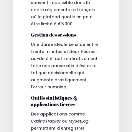
souvent impossible dans le
cadre réglementaire français
où le plafond quotidien peut
être limité à €5 000.
Gestion des sessions
Une durée idéale se situe entre
trente minutes et deux heures ;
au-delà il faut impérativement
faire une pause afin d’éviter la
fatigue décisionnelle qui
augmente drastiquement
l’erreur humaine.
Outils statistiques &
applications tierces
Des applications comme
CasinoTracker
ou
MyBetLog
permettent d’enregistrer