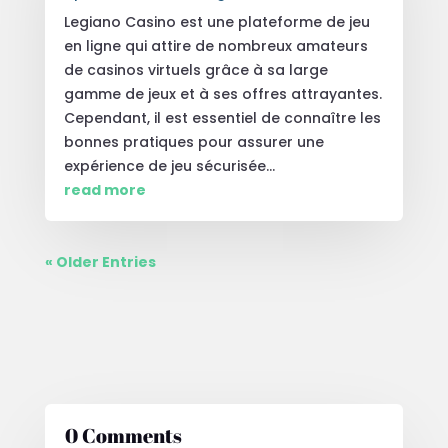
Legiano Casino est une plateforme de jeu
en ligne qui attire de nombreux amateurs
de casinos virtuels grâce à sa large
gamme de jeux et à ses offres attrayantes.
Cependant, il est essentiel de connaître les
bonnes pratiques pour assurer une
expérience de jeu sécurisée...
read more
« Older Entries
0 Comments