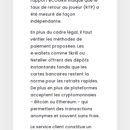
rapport eCOGRA indique que le
taux de retour au joueur (RTP) a
été mesuré de façon
indépendante.
En plus du cadre légal, il faut
vérifier les méthodes de
paiement proposées. Les
e‑wallets comme Skrill ou
Neteller offrent des dépôts
instantanés tandis que les
cartes bancaires restent la
norme pour les retraits rapides.
De plus en plus de plateformes
acceptent les cryptomonnaies
– Bitcoin ou Ethereum – qui
permettent des transactions
anonymes et souvent sans frais.
Le service client constitue un