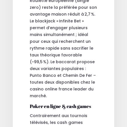
Roulette européenne (single
zero) reste la préférée pour son
avantage maison réduit à 2,7 %.
Le blackjack « Infinite Bet »
permet d’engager plusieurs
mains simultanément ; idéal
pour ceux qui recherchent un
rythme rapide sans sacrifier le
taux théorique favorable
(~99,5 %). Le baccarat propose
deux variantes populaires :
Punto Banco et Chemin De Fer –
toutes deux disponibles chez le
casino online france leader du
marché.
Poker en ligne & cash games
Contrairement aux tournois
télévisés, les cash games