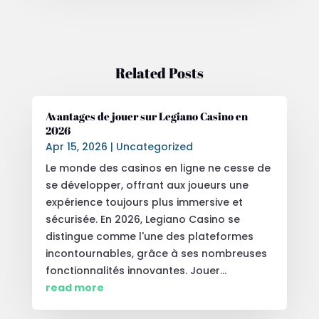
Related Posts
Avantages de jouer sur Legiano Casino en
2026
Apr 15, 2026
|
Uncategorized
Le monde des casinos en ligne ne cesse de
se développer, offrant aux joueurs une
expérience toujours plus immersive et
sécurisée. En 2026, Legiano Casino se
distingue comme l'une des plateformes
incontournables, grâce à ses nombreuses
fonctionnalités innovantes. Jouer...
read more