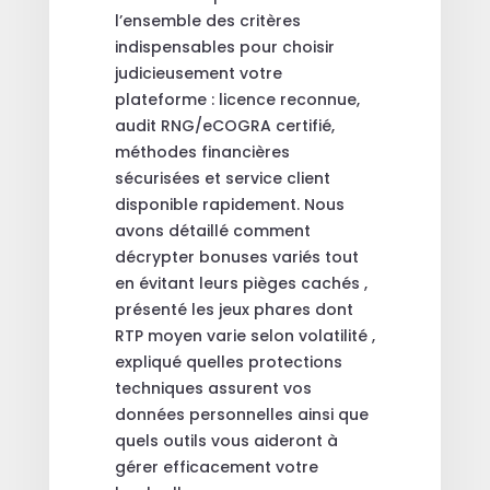
l’ensemble des critères
indispensables pour choisir
judicieusement votre
plateforme : licence reconnue,
audit RNG/eCOGRA certifié,
méthodes financières
sécurisées et service client
disponible rapidement. Nous
avons détaillé comment
décrypter bonuses variés tout
en évitant leurs pièges cachés ,
présenté les jeux phares dont
RTP moyen varie selon volatilité ,
expliqué quelles protections
techniques assurent vos
données personnelles ainsi que
quels outils vous aideront à
gérer efficacement votre