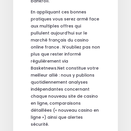
bankroll.
En appliquant ces bonnes
pratiques vous serez armé face
aux multiples offres qui
pullulent aujourd’hui sur le
marché français du casino
online france . N’oubliez pas non
plus que rester informé
régulièrement via
Basketnews.Net constitue votre
meilleur allié : nous y publions
quotidiennement analyses
indépendantes concernant
chaque nouveau site de casino
en ligne, comparaisons
détaillées (« nouveau casino en
ligne ») ainsi que alertes
sécurité.