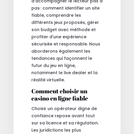
d’accompagner le lecteur pas à
pas : comment identifier un site
fiable, comprendre les
différents jeux proposés, gérer
son budget avec méthode et
profiter d’une expérience
sécurisée et responsable. Nous
aborderons également les
tendances qui façonnent le
futur du jeu en ligne,
notamment le live dealer et la
réalité virtuelle.
Comment choisir un
casino en ligne fiable
Choisir un opérateur digne de
confiance repose avant tout
sur sa licence et sa régulation.
Les juridictions les plus