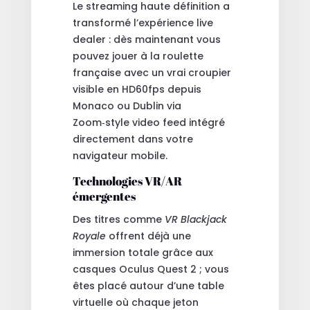
Le streaming haute définition a
transformé l’expérience live
dealer : dès maintenant vous
pouvez jouer à la roulette
française avec un vrai croupier
visible en HD60fps depuis
Monaco ou Dublin via
Zoom‑style video feed intégré
directement dans votre
navigateur mobile.
Technologies VR/AR
émergentes
Des titres comme
VR Blackjack
Royale
offrent déjà une
immersion totale grâce aux
casques Oculus Quest 2 ; vous
êtes placé autour d’une table
virtuelle où chaque jeton