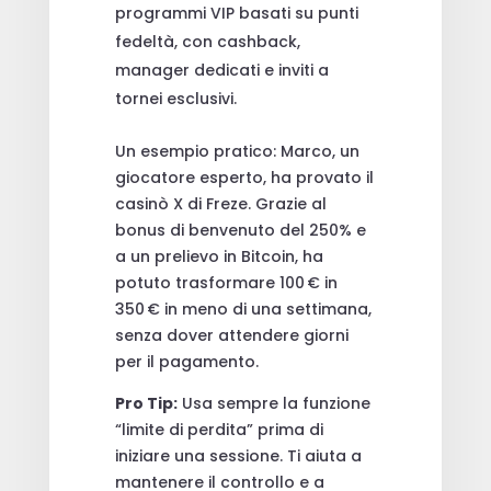
programmi VIP basati su punti
fedeltà, con cashback,
manager dedicati e inviti a
tornei esclusivi.
Un esempio pratico: Marco, un
giocatore esperto, ha provato il
casinò X di Freze. Grazie al
bonus di benvenuto del 250% e
a un prelievo in Bitcoin, ha
potuto trasformare 100 € in
350 € in meno di una settimana,
senza dover attendere giorni
per il pagamento.
Pro Tip:
Usa sempre la funzione
“limite di perdita” prima di
iniziare una sessione. Ti aiuta a
mantenere il controllo e a