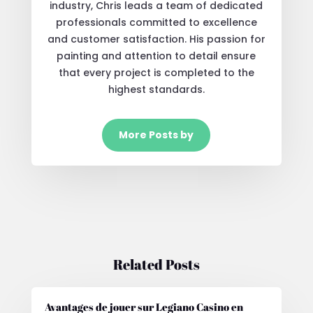
industry, Chris leads a team of dedicated
professionals committed to excellence
and customer satisfaction. His passion for
painting and attention to detail ensure
that every project is completed to the
highest standards.
More Posts by
Related Posts
Avantages de jouer sur Legiano Casino en