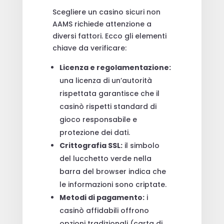
Scegliere un casino sicuri non
AAMS richiede attenzione a
diversi fattori. Ecco gli elementi
chiave da verificare:
Licenza e regolamentazione:
una licenza di un’autorità
rispettata garantisce che il
casinò rispetti standard di
gioco responsabile e
protezione dei dati.
Crittografia SSL:
il simbolo
del lucchetto verde nella
barra del browser indica che
le informazioni sono criptate.
Metodi di pagamento:
i
casinò affidabili offrono
opzioni tradizionali (carta di