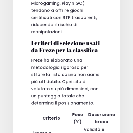
Microgaming, Play’n GO)
tendono a offrire giochi
certificati con RTP trasparenti,
riducendo il rischio di
manipolazioni.
I criteri di selezione usati
da Freze per la classifica
Freze ha elaborato una
metodologia rigorosa per
stilare la lista casino non aams
più affidabile. Ogni sito è
valutato su più dimensioni, con
un punteggio totale che
determina il posizionamento.
Peso
Descrizione
Criterio
(%)
breve
Validità e
Licenza e