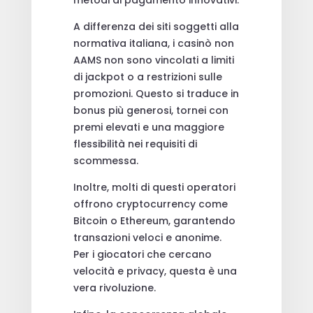
A differenza dei siti soggetti alla
normativa italiana, i casinò non
AAMS non sono vincolati a limiti
di jackpot o a restrizioni sulle
promozioni. Questo si traduce in
bonus più generosi, tornei con
premi elevati e una maggiore
flessibilità nei requisiti di
scommessa.
Inoltre, molti di questi operatori
offrono cryptocurrency come
Bitcoin o Ethereum, garantendo
transazioni veloci e anonime.
Per i giocatori che cercano
velocità e privacy, questa è una
vera rivoluzione.