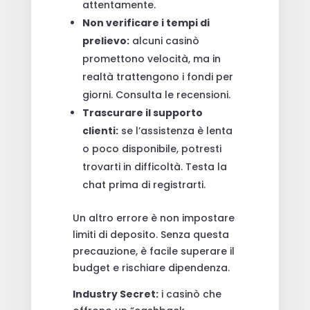
attentamente.
Non verificare i tempi di
prelievo:
alcuni casinò
promettono velocità, ma in
realtà trattengono i fondi per
giorni. Consulta le recensioni.
Trascurare il supporto
clienti:
se l’assistenza è lenta
o poco disponibile, potresti
trovarti in difficoltà. Testa la
chat prima di registrarti.
Un altro errore è non impostare
limiti di deposito. Senza questa
precauzione, è facile superare il
budget e rischiare dipendenza.
Industry Secret:
i casinò che