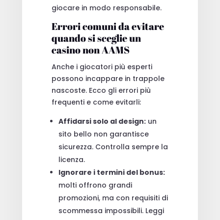
giocare in modo responsabile.
Errori comuni da evitare
quando si sceglie un
casino non AAMS
Anche i giocatori più esperti
possono incappare in trappole
nascoste. Ecco gli errori più
frequenti e come evitarli:
Affidarsi solo al design:
un
sito bello non garantisce
sicurezza. Controlla sempre la
licenza.
Ignorare i termini del bonus:
molti offrono grandi
promozioni, ma con requisiti di
scommessa impossibili. Leggi