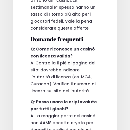
offrono un “cashback
settimanale” spesso hanno un
tasso di ritorno più alto per i
giocatori fedeli. Vale la pena
considerare queste offerte.
Domande frequenti
Q: Come riconosco un casinò
con licenza valida?
A: Controlla il piè di pagina del
sito: dovrebbe indicare
l’autorità di licenza (es. MGA,
Curacao). Verifica il numero di
licenza sul sito dell’autorità.
Q: Posso usare le criptovalute
per tutti i giochi?
A: La maggior parte dei casinò
non AAMS accetta crypto per
depositi e prelievi, ma alcuni