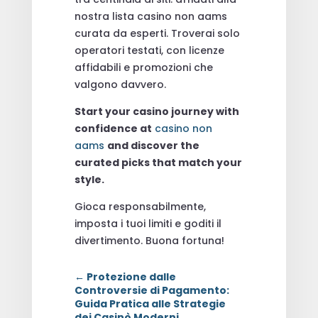
nostra lista casino non aams
curata da esperti. Troverai solo
operatori testati, con licenze
affidabili e promozioni che
valgono davvero.
Start your casino journey with
confidence at
casino non
aams
and discover the
curated picks that match your
style.
Gioca responsabilmente,
imposta i tuoi limiti e goditi il
divertimento. Buona fortuna!
←
Protezione dalle
Controversie di Pagamento:
Guida Pratica alle Strategie
dei Casinò Moderni