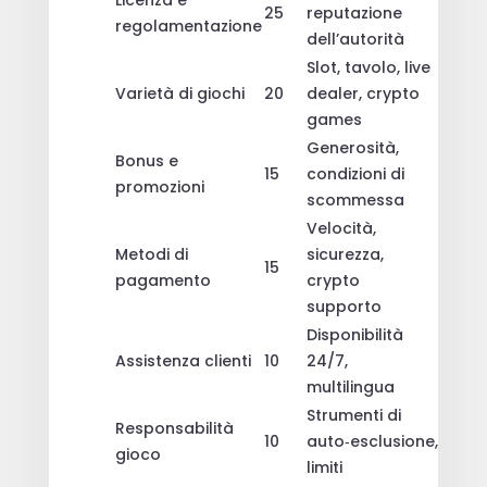
25
reputazione
regolamentazione
dell’autorità
Slot, tavolo, live
Varietà di giochi
20
dealer, crypto
games
Generosità,
Bonus e
15
condizioni di
promozioni
scommessa
Velocità,
Metodi di
sicurezza,
15
pagamento
crypto
supporto
Disponibilità
Assistenza clienti
10
24/7,
multilingua
Strumenti di
Responsabilità
10
auto‑esclusione,
gioco
limiti