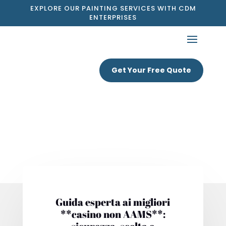
EXPLORE OUR PAINTING SERVICES WITH CDM
ENTERPRISES
Get Your Free Quote
Guida esperta ai migliori
**casino non AAMS**: