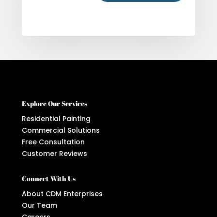
Explore Our Services
Residential Painting
Commercial Solutions
Free Consultation
Customer Reviews
Connect With Us
About CDM Enterprises
Our Team
Careers