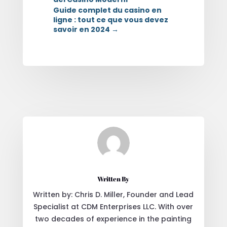
Guide complet du casino en
ligne : tout ce que vous devez
savoir en 2024
→
Written By
Written by: Chris D. Miller, Founder and Lead
Specialist at CDM Enterprises LLC. With over
two decades of experience in the painting