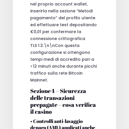
nel proprio account wallet,
inserirla nella sezione “Metodi
pagamento” del profilo utente
ed effettuare test depositando
€0,01 per confermare la
connessione crittografica
TLS 1.3.\n\nCon questa
configurazione si ottengono
tempi medi di accredito pari a
<12 minuti anche durante picchi
traffico sulla rete Bitcoin
Mainnet.
Sezione 4 – Sicurezza
delle transazioni
prepagate – cosa verifica
il casino
• Controlli anti‑lavaggio
denaro (AML) applicati anche