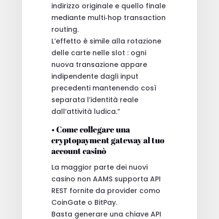
indirizzo originale e quello finale
mediante multi‑hop transaction
routing.
L’effetto è simile alla rotazione
delle carte nelle slot : ogni
nuova transazione appare
indipendente dagli input
precedenti mantenendo così
separata l’identità reale
dall’attività ludica.”
• Come collegare una
cryptopayment gateway al tuo
account casinò
La maggior parte dei nuovi
casino non AAMS supporta API
REST fornite da provider como
CoinGate o BitPay.
Basta generare una chiave API