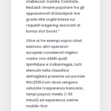
stablecoin tramite CoinGate.
RedJack
rimane popolare fra gli
appassionati di blackjack live
grazie alle soglie basse sui
requisiti wagering associati al
bonus slot boost.*
Oltre ai tre esempi sopra citati
esistono altri operatori
europeei considerati migliori
casino non AAMS quali
SpinPalace
e
VulkanVegas
, tutti
elencati nella classifica
dettagliata presente sul portale
Wtc2019.Com dove vengono
valutate trasparenza bancaria ,
tempi payout medio (<30
minuti) ed esperienza utente
mobile-first.