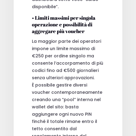
disponibile”.
• Limiti massimi per singola
operazione e possibilità di
aggregare più voucher
La maggior parte dei operatori
impone un limite massimo di
€250 per ordine singolo ma
consente l’accorpamento di più
codici fino ad €500 giornalieri
senza ulteriori approvazioni.
È possibile gestire diversi
voucher contemporaneamente
creando una “pool” interna nel
wallet del sito: basta
aggiungere ogni nuovo PIN
finché il totale rimane entro il
tetto consentito dal
regolamento interno del