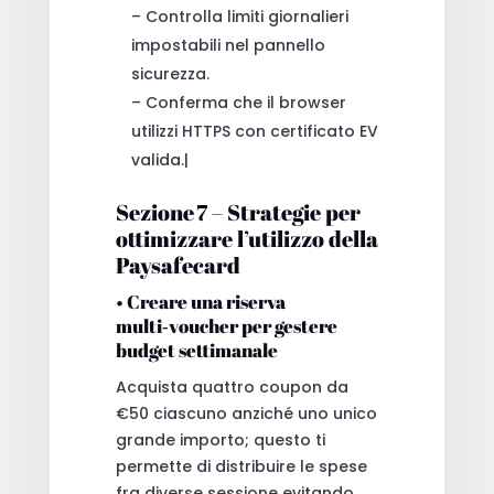
– Controlla limiti giornalieri
impostabili nel pannello
sicurezza.
– Conferma che il browser
utilizzi HTTPS con certificato EV
valida.|
Sezione 7 – Strategie per
ottimizzare l’utilizzo della
Paysafecard
• Creare una riserva
multi‑voucher per gestere
budget settimanale
Acquista quattro coupon da
€50 ciascuno anziché uno unico
grande importo; questo ti
permette di distribuire le spese
fra diverse sessione evitando