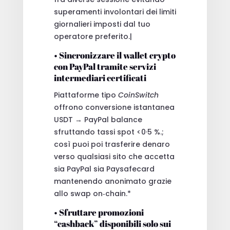
superamenti involontari dei limiti
giornalieri imposti dal tuo
operatore preferito.|
• Sincronizzare il wallet crypto
con PayPal tramite servizi
intermediari certificati
Piattaforme tipo
CoinSwitch
offrono conversione istantanea
USDT → PayPal balance
sfruttando tassi spot <0·5 %.;
così puoi poi trasferire denaro
verso qualsiasi sito che accetta
sia PayPal sia Paysafecard
mantenendo anonimato grazie
allo swap on‑chain.*
­­• Sfruttare promozioni
“cashback” disponibili solo sui