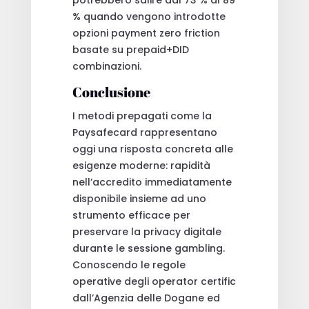
% quando vengono introdotte
opzioni payment zero friction
basate su prepaid+DID
combinazioni.
Conclusione
I metodi prepagati come la
Paysafecard rappresentano
oggi una risposta concreta alle
esigenze moderne: rapidità
nell’accredito immediatamente
disponibile insieme ad uno
strumento efficace per
preservare la privacy digitale
durante le sessione gambling.​
Conoscendo le regole
operative degli operator​ ​certific​
​dall’Agenzia delle Dogane​ ​ed