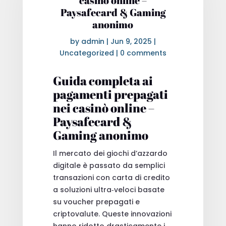
casinò online –
Paysafecard & Gaming
anonimo
by
admin
|
Jun 9, 2025
|
Uncategorized
|
0 comments
Guida completa ai
pagamenti prepagati
nei casinò online –
Paysafecard &
Gaming anonimo
Il mercato dei giochi d’azzardo
digitale è passato da semplici
transazioni con carta di credito
a soluzioni ultra‑veloci basate
su voucher prepagati e
criptovalute. Queste innovazioni
hanno ridotto drasticamente i