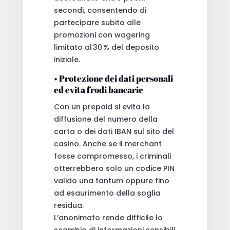
secondi, consentendo di
partecipare subito alle
promozioni con wagering
limitato al 30 % del deposito
iniziale.
• Protezione dei dati personali
ed evita frodi bancarie
Con un prepaid si evita la
diffusione del numero della
carta o dei dati IBAN sul sito del
casino. Anche se il merchant
fosse compromesso, i criminali
otterrebbero solo un codice PIN
valido una tantum oppure fino
ad esaurimento della soglia
residua.
L’anonimato rende difficile lo
scambio di informazioni sensibili