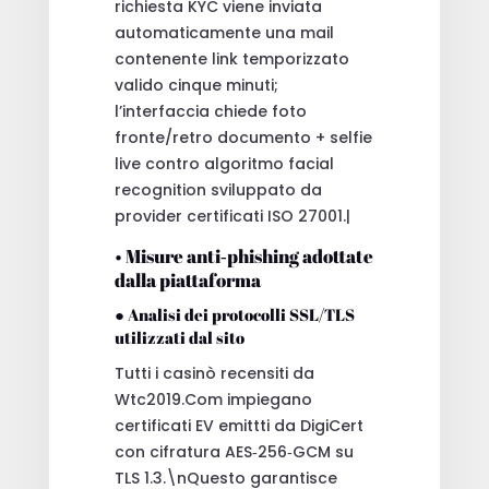
richiesta KYC viene inviata
automaticamente una mail
contenente link temporizzato
valido cinque minuti;
l’interfaccia chiede foto
fronte/retro documento + selfie
live contro algoritmo facial
recognition sviluppato da
provider certificati ISO 27001.|
• Misure anti‑phishing adottate
dalla piattaforma
● Analisi dei protocolli SSL/TLS
utilizzati dal sito
Tutti i casinò recensiti da
Wtc2019.Com impiegano
certificati EV emittti da DigiCert
con cifratura AES‑256‑GCM su
TLS 1.3.\nQuesto garantisce