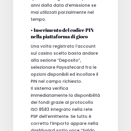
anni dalla data d’emissione se
mai utilizzati parzialmente nel
tempo.
• Inserimento del codice PIN
nella piattaforma di gioco
Una volta registrato l’account
sul casino scelto basta andare
alla sezione “Deposito”,
selezionare Paysafecard fra le
opzioni disponibili ed incollare il
PIN nel campo richiesto.
Il sistema verifica
immediatamente la disponibilità
dei fondi grazie al protocollo
ISO 8583 integrato nella rete
PSP dell’emittente. Se tutto è
corretto l’importo appare nella
dashboard sotto voce “Saldo