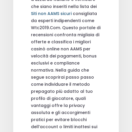
che siano inseriti nella lista dei
Siti non AAMS sicuri
consigliata
da esperti indipendenti come
Wtc2019.Com. Questo portale di
recensioni confronta migliaia di
offerte e classifica i migliori
casinò online non AAMS per
velocità dei pagamenti, bonus
esclusivi e compliance
normativa. Nella guida che
segue scoprirai passo passo
come individuare il metodo
prepagato più adatto al tuo
profilo di giocatore, quali
vantaggi offre la privacy
assoluta e gli accorgimenti
pratici per evitare blocchi
dell’account o limiti inattesi sui