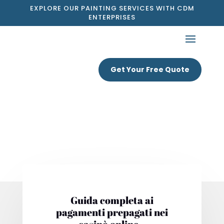
EXPLORE OUR PAINTING SERVICES WITH CDM
ENTERPRISES
Get Your Free Quote
Guida completa ai
pagamenti prepagati nei