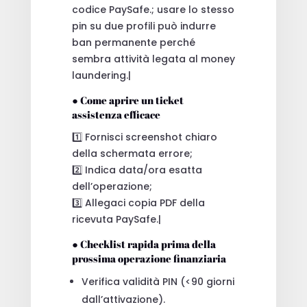
codice PaySafe.; usare lo stesso
pin su due profili può indurre
ban permanente perché
sembra attività legata al money
laundering.|
● Come aprire un ticket
assistenza efficace
1️⃣ Fornisci screenshot chiaro
della schermata errore;
2️⃣ Indica data/ora esatta
dell’operazione;
3️⃣ Allegaci copia PDF della
ricevuta PaySafe.|
● Checklist rapida prima della
prossima operazione finanziaria
Verifica validità PIN (<90 giorni
dall’attivazione).