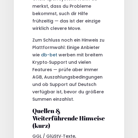
merkst, dass du Probleme
bekommst, such dir Hilfe
frühzeitig — das ist der einzige
wirklich clevere Move.
Zum Schluss noch ein Hinweis zu
Plattformwahl: Einige Anbieter
wie
db-bet
werben mit breitem
Krypto‑Support und vielen
Features — prüfe aber immer
AGB, Auszahlungsbedingungen
und ob Support auf Deutsch
verfügbar ist, bevor du größere
Summen einzahlst.
Quellen &
Weiterführende Hinweise
(kurz)
GGL / GlüStV‑Texte,