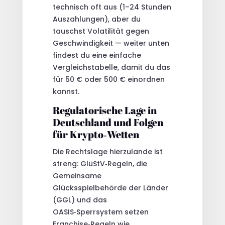
technisch oft aus (1–24 Stunden
Auszahlungen), aber du
tauschst Volatilität gegen
Geschwindigkeit — weiter unten
findest du eine einfache
Vergleichstabelle, damit du das
für 50 € oder 500 € einordnen
kannst.
Regulatorische Lage in
Deutschland und Folgen
für Krypto‑Wetten
Die Rechtslage hierzulande ist
streng: GlüStV‑Regeln, die
Gemeinsame
Glücksspielbehörde der Länder
(GGL) und das
OASIS‑Sperrsystem setzen
Franchise‑Regeln wie