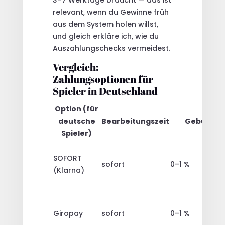
relevant, wenn du Gewinne früh
aus dem System holen willst,
und gleich erkläre ich, wie du
Auszahlungschecks vermeidest.
Vergleich:
Zahlungsoptionen für
Spieler in Deutschland
Option (für
deutsche
Bearbeitungszeit
Gebühren
Spieler)
SOFORT
sofort
0–1 %
(Klarna)
Giropay
sofort
0–1 %