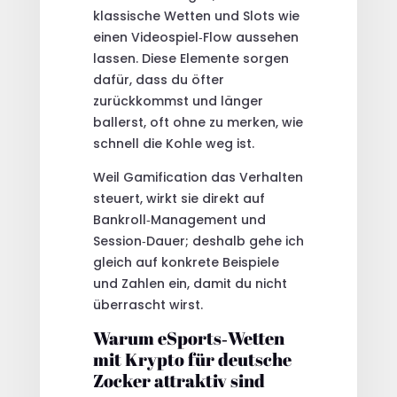
klassische Wetten und Slots wie
einen Videospiel‑Flow aussehen
lassen. Diese Elemente sorgen
dafür, dass du öfter
zurückkommst und länger
ballerst, oft ohne zu merken, wie
schnell die Kohle weg ist.
Weil Gamification das Verhalten
steuert, wirkt sie direkt auf
Bankroll‑Management und
Session‑Dauer; deshalb gehe ich
gleich auf konkrete Beispiele
und Zahlen ein, damit du nicht
überrascht wirst.
Warum eSports‑Wetten
mit Krypto für deutsche
Zocker attraktiv sind