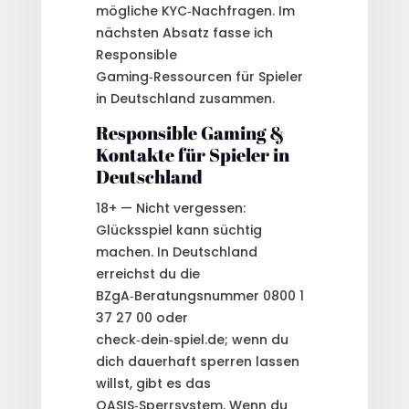
mögliche KYC‑Nachfragen. Im
nächsten Absatz fasse ich
Responsible
Gaming‑Ressourcen für Spieler
in Deutschland zusammen.
Responsible Gaming &
Kontakte für Spieler in
Deutschland
18+ — Nicht vergessen:
Glücksspiel kann süchtig
machen. In Deutschland
erreichst du die
BZgA‑Beratungsnummer 0800 1
37 27 00 oder
check‑dein‑spiel.de; wenn du
dich dauerhaft sperren lassen
willst, gibt es das
OASIS‑Sperrsystem. Wenn du