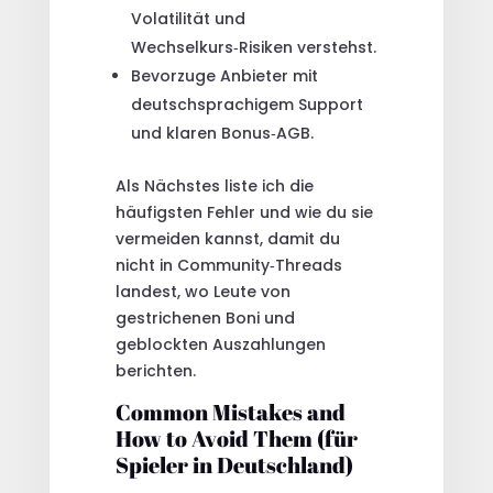
Volatilität und
Wechselkurs‑Risiken verstehst.
Bevorzuge Anbieter mit
deutschsprachigem Support
und klaren Bonus‑AGB.
Als Nächstes liste ich die
häufigsten Fehler und wie du sie
vermeiden kannst, damit du
nicht in Community‑Threads
landest, wo Leute von
gestrichenen Boni und
geblockten Auszahlungen
berichten.
Common Mistakes and
How to Avoid Them (für
Spieler in Deutschland)