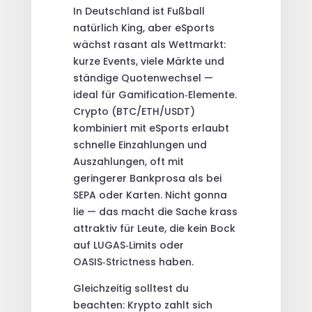
In Deutschland ist Fußball
natürlich King, aber eSports
wächst rasant als Wettmarkt:
kurze Events, viele Märkte und
ständige Quotenwechsel —
ideal für Gamification‑Elemente.
Crypto (BTC/ETH/USDT)
kombiniert mit eSports erlaubt
schnelle Einzahlungen und
Auszahlungen, oft mit
geringerer Bankprosa als bei
SEPA oder Karten. Nicht gonna
lie — das macht die Sache krass
attraktiv für Leute, die kein Bock
auf LUGAS‑Limits oder
OASIS‑Strictness haben.
Gleichzeitig solltest du
beachten: Krypto zahlt sich