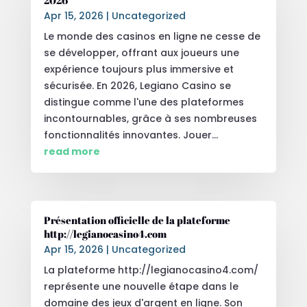
2026
Apr 15, 2026
|
Uncategorized
Le monde des casinos en ligne ne cesse de
se développer, offrant aux joueurs une
expérience toujours plus immersive et
sécurisée. En 2026, Legiano Casino se
distingue comme l'une des plateformes
incontournables, grâce à ses nombreuses
fonctionnalités innovantes. Jouer...
read more
Présentation officielle de la plateforme
http://legianocasino4.com
Apr 15, 2026
|
Uncategorized
La plateforme http://legianocasino4.com/
représente une nouvelle étape dans le
domaine des jeux d'argent en ligne. Son