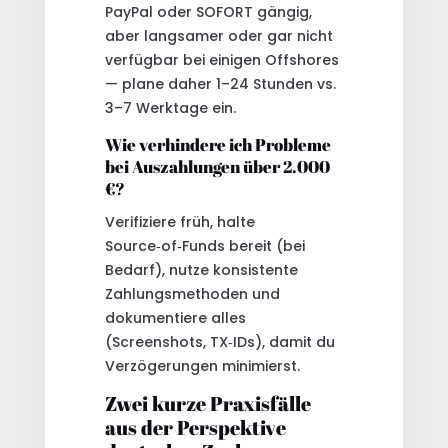
PayPal oder SOFORT gängig,
aber langsamer oder gar nicht
verfügbar bei einigen Offshores
— plane daher 1–24 Stunden vs.
3–7 Werktage ein.
Wie verhindere ich Probleme
bei Auszahlungen über 2.000
€?
Verifiziere früh, halte
Source‑of‑Funds bereit (bei
Bedarf), nutze konsistente
Zahlungsmethoden und
dokumentiere alles
(Screenshots, TX‑IDs), damit du
Verzögerungen minimierst.
Zwei kurze Praxisfälle
aus der Perspektive