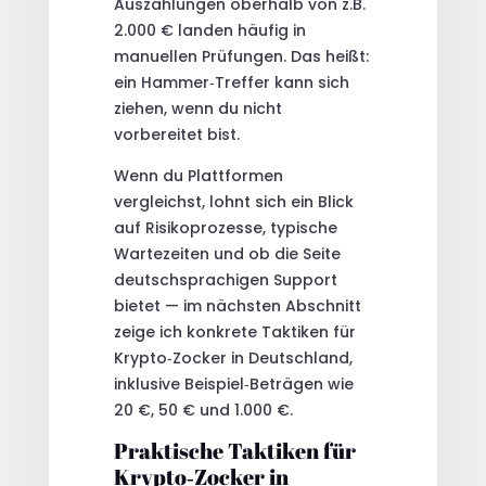
Auszahlungen oberhalb von z.B.
2.000 € landen häufig in
manuellen Prüfungen. Das heißt:
ein Hammer‑Treffer kann sich
ziehen, wenn du nicht
vorbereitet bist.
Wenn du Plattformen
vergleichst, lohnt sich ein Blick
auf Risikoprozesse, typische
Wartezeiten und ob die Seite
deutschsprachigen Support
bietet — im nächsten Abschnitt
zeige ich konkrete Taktiken für
Krypto‑Zocker in Deutschland,
inklusive Beispiel‑Beträgen wie
20 €, 50 € und 1.000 €.
Praktische Taktiken für
Krypto‑Zocker in