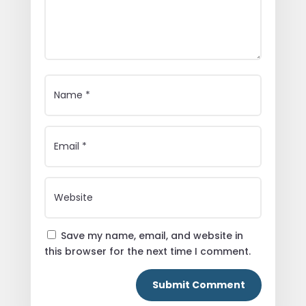
Save my name, email, and website in
this browser for the next time I comment.
Submit Comment