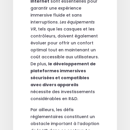
Internet
sont essentielles pour
garantir une expérience
immersive fluide et sans
interruptions.
Les équipements
VR
, tels que les casques et les
contrôleurs, doivent également
évoluer pour offrir un confort
optimal tout en maintenant un
coût accessible aux utilisateurs.
De plus,
le développement de
plateformes immersives
sécurisées et compatibles
avec divers appareils
nécessite des investissements
considérables en R&D.
Par ailleurs, les défis
réglementaires constituent un
obstacle important à l’adoption