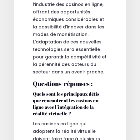
l’industrie des casinos en ligne,
offrant des opportunités
économiques considérables et
la possibilité d’innover dans les
modes de monétisation.
L’adaptation de ces nouvelles
technologies sera essentielle
pour garantir la compétitivité et
la pérennité des acteurs du
secteur dans un avenir proche.
Questions-réponses :
Quels sont les principaux défis
que rencontrent les casinos en
ligne avec l’intégration de la
réalité virtuelle ?
Les casinos en ligne qui
adoptent la réalité virtuelle
doivent faire face à plusieurs