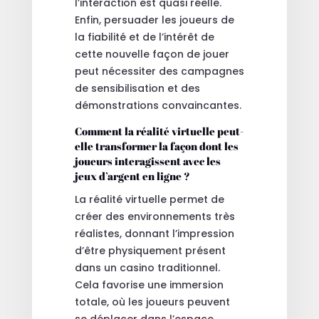
l’interaction est quasi réelle.
Enfin, persuader les joueurs de
la fiabilité et de l’intérêt de
cette nouvelle façon de jouer
peut nécessiter des campagnes
de sensibilisation et des
démonstrations convaincantes.
Comment la réalité virtuelle peut-
elle transformer la façon dont les
joueurs interagissent avec les
jeux d’argent en ligne ?
La réalité virtuelle permet de
créer des environnements très
réalistes, donnant l’impression
d’être physiquement présent
dans un casino traditionnel.
Cela favorise une immersion
totale, où les joueurs peuvent
se déplacer dans l’espace,