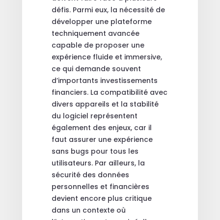
défis. Parmi eux, la nécessité de
développer une plateforme
techniquement avancée
capable de proposer une
expérience fluide et immersive,
ce qui demande souvent
d’importants investissements
financiers. La compatibilité avec
divers appareils et la stabilité
du logiciel représentent
également des enjeux, car il
faut assurer une expérience
sans bugs pour tous les
utilisateurs. Par ailleurs, la
sécurité des données
personnelles et financières
devient encore plus critique
dans un contexte où