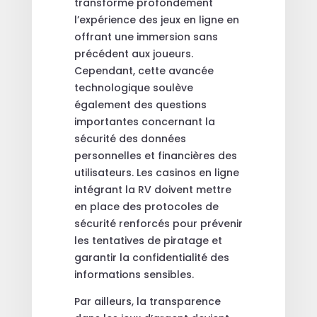
transforme profondément
l’expérience des jeux en ligne en
offrant une immersion sans
précédent aux joueurs.
Cependant, cette avancée
technologique soulève
également des questions
importantes concernant la
sécurité des données
personnelles et financières des
utilisateurs. Les casinos en ligne
intégrant la RV doivent mettre
en place des protocoles de
sécurité renforcés pour prévenir
les tentatives de piratage et
garantir la confidentialité des
informations sensibles.
Par ailleurs, la transparence