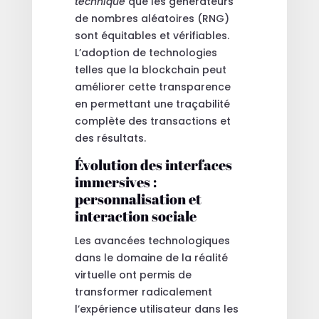
technique
que les générateurs
de nombres aléatoires (RNG)
sont équitables et vérifiables.
L’adoption de technologies
telles que la blockchain peut
améliorer cette transparence
en permettant une traçabilité
complète des transactions et
des résultats.
Évolution des interfaces
immersives :
personnalisation et
interaction sociale
Les avancées technologiques
dans le domaine de la réalité
virtuelle ont permis de
transformer radicalement
l’expérience utilisateur dans les