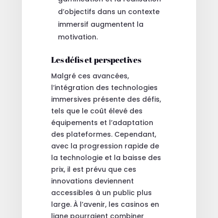
d’objectifs dans un contexte
immersif augmentent la
motivation.
Les défis et perspectives
Malgré ces avancées,
l’intégration des technologies
immersives présente des défis,
tels que le coût élevé des
équipements et l’adaptation
des plateformes. Cependant,
avec la progression rapide de
la technologie et la baisse des
prix, il est prévu que ces
innovations deviennent
accessibles à un public plus
large. À l’avenir, les casinos en
ligne pourraient combiner