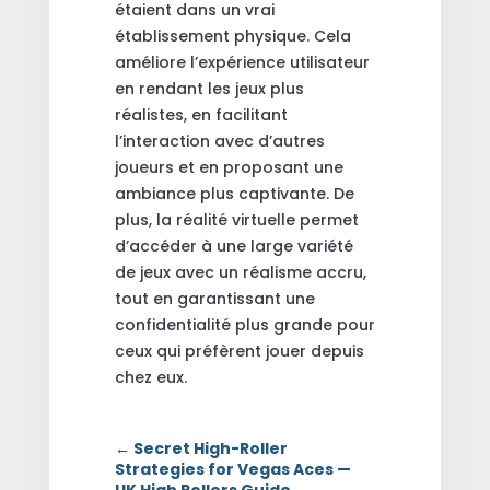
étaient dans un vrai
établissement physique. Cela
améliore l’expérience utilisateur
en rendant les jeux plus
réalistes, en facilitant
l’interaction avec d’autres
joueurs et en proposant une
ambiance plus captivante. De
plus, la réalité virtuelle permet
d’accéder à une large variété
de jeux avec un réalisme accru,
tout en garantissant une
confidentialité plus grande pour
ceux qui préfèrent jouer depuis
chez eux.
←
Secret High-Roller
Strategies for Vegas Aces —
UK High Rollers Guide