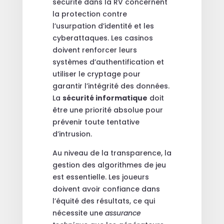
sécurité dans la RV concernent
la protection contre
l’usurpation d’identité et les
cyberattaques. Les casinos
doivent renforcer leurs
systèmes d’authentification et
utiliser le cryptage pour
garantir l’intégrité des données.
La
sécurité informatique
doit
être une priorité absolue pour
prévenir toute tentative
d’intrusion.
Au niveau de la transparence, la
gestion des algorithmes de jeu
est essentielle. Les joueurs
doivent avoir confiance dans
l’équité des résultats, ce qui
nécessite une
assurance