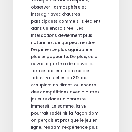
observer l’atmosphère et
interagir avec d’autres
participants comme s’ils étaient
dans un endroit réel. Les
interactions deviennent plus
naturelles, ce qui peut rendre
l’expérience plus agréable et
plus engageante. De plus, cela
ouvre la porte à de nouvelles
formes de jeux, comme des
tables virtuelles en 3D, des
croupiers en direct, ou encore
des compétitions avec d’autres
joueurs dans un contexte
immersif. En somme, la VR
pourrait redéfinir la façon dont
on perçoit et pratique le jeu en
ligne, rendant l’expérience plus