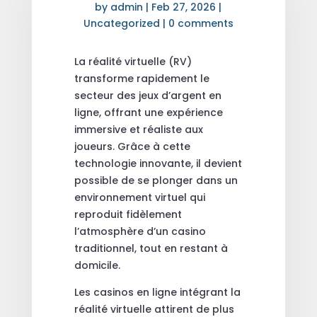
by
admin
|
Feb 27, 2026
|
Uncategorized
|
0 comments
La réalité virtuelle (RV)
transforme rapidement le
secteur des jeux d’argent en
ligne, offrant une expérience
immersive et réaliste aux
joueurs. Grâce à cette
technologie innovante, il devient
possible de se plonger dans un
environnement virtuel qui
reproduit fidèlement
l’atmosphère d’un casino
traditionnel, tout en restant à
domicile.
Les casinos en ligne intégrant la
réalité virtuelle attirent de plus