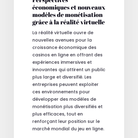
économiques et nouveaux
modèles de monétisation
grâce à la réalité virtuelle
La réalité virtuelle ouvre de
nouvelles avenues pour la
croissance économique des
casinos en ligne en offrant des
expériences immersives et
innovantes qui attirent un public
plus large et diversifié. Les
entreprises peuvent exploiter
ces environnements pour
développer des modèles de
monétisation plus diversifiés et
plus efficaces, tout en
renforçant leur position sur le
marché mondial du jeu en ligne.