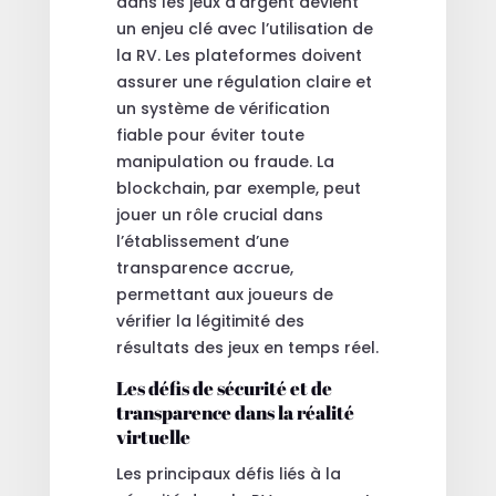
dans les jeux d’argent devient
un enjeu clé avec l’utilisation de
la RV. Les plateformes doivent
assurer une régulation claire et
un système de vérification
fiable pour éviter toute
manipulation ou fraude. La
blockchain, par exemple, peut
jouer un rôle crucial dans
l’établissement d’une
transparence accrue,
permettant aux joueurs de
vérifier la légitimité des
résultats des jeux en temps réel.
Les défis de sécurité et de
transparence dans la réalité
virtuelle
Les principaux défis liés à la