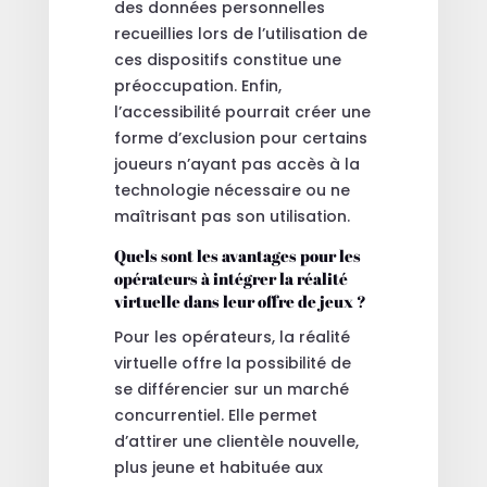
des données personnelles
recueillies lors de l’utilisation de
ces dispositifs constitue une
préoccupation. Enfin,
l’accessibilité pourrait créer une
forme d’exclusion pour certains
joueurs n’ayant pas accès à la
technologie nécessaire ou ne
maîtrisant pas son utilisation.
Quels sont les avantages pour les
opérateurs à intégrer la réalité
virtuelle dans leur offre de jeux ?
Pour les opérateurs, la réalité
virtuelle offre la possibilité de
se différencier sur un marché
concurrentiel. Elle permet
d’attirer une clientèle nouvelle,
plus jeune et habituée aux